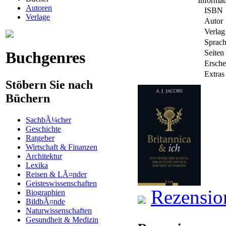
Informa
Autoren
ISBN
Verlage
Autor
Verlag
Sprac
Buchgenres
Seiten
Ersche
Extras
Stöbern Sie nach
Büchern
SachbÃ¼cher
Geschichte
Ratgeber
Wirtschaft & Finanzen
Architektur
Lexika
Reisen & LÃ¤nder
Geisteswissenschaften
Rezensio
Biographien
BildbÃ¤nde
Naturwissenschaften
Gesundheit & Medizin