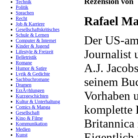
Rezension von
Technik
Politik
Sprachen
Rafael Ma
Recht
Job & Karriere
Gesellschaftskritisches
Schule & Lernen
Der US-am
Computer & Internet
Kinder & Jugend
Journalist 
Lifestyle & Freizeit
Belletristik
Romane
A.J. Jacobs
Humor & Satire
Lyrik & Gedichte
seinem Buc
Sachbuchromane
Dramen
ErzÃ¤hlungen
Vorhaben u
Kurzgeschichten
Kultur & Unterhaltung
komplette 
Comics & Manga
Gesellschaft
Kino & Filme
Britannica 
Kommunikation
Medien
Eigentlich
Kunst