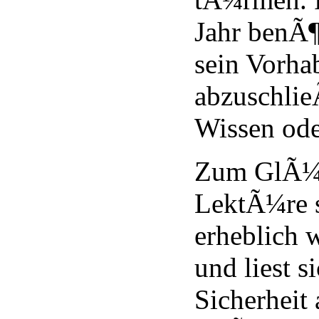
Jahr benÃ¶
sein Vorha
abzuschlie
Wissen ode
Zum GlÃ¼c
LektÃ¼re 
erheblich w
und liest s
Sicherheit