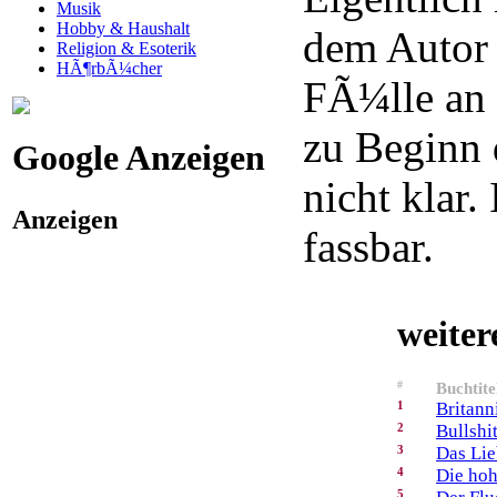
Musik
Hobby & Haushalt
dem Autor 
Religion & Esoterik
HÃ¶rbÃ¼cher
FÃ¼lle an 
zu Beginn 
Google Anzeigen
nicht klar. 
Anzeigen
fassbar.
weiter
#
Buchtite
1
Britann
2
Bullshi
3
Das Li
4
Die hoh
5