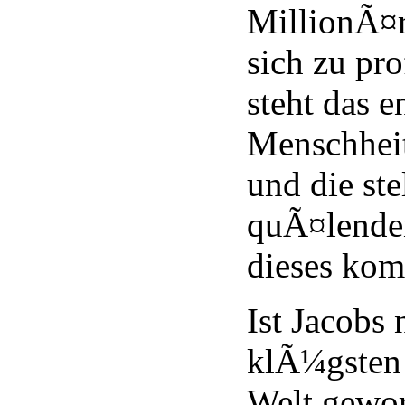
MillionÃ¤r
sich zu pro
steht das 
Menschhei
und die ste
quÃ¤lenden
dieses kom
Ist Jacobs
klÃ¼gsten
Welt gewo