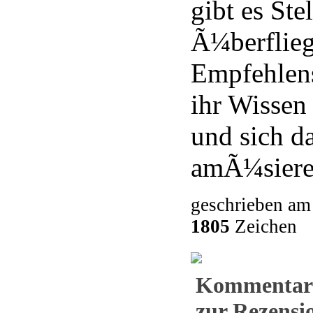
gibt es Ste
Ã¼berflieg
Empfehlens
ihr Wissen
und sich d
amÃ¼siere
geschrieben am
1805
Zeichen
Kommentar
zur Rezensio