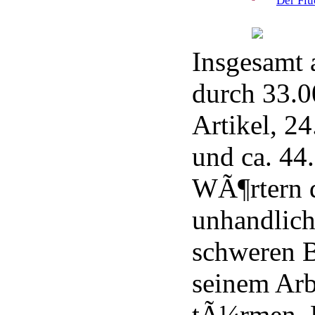
Der Fl
Insgesamt a
durch 33.0
Artikel, 2
und ca. 44
WÃ¶rtern d
unhandlich
schweren 
seinem Ar
tÃ¼rmen. F