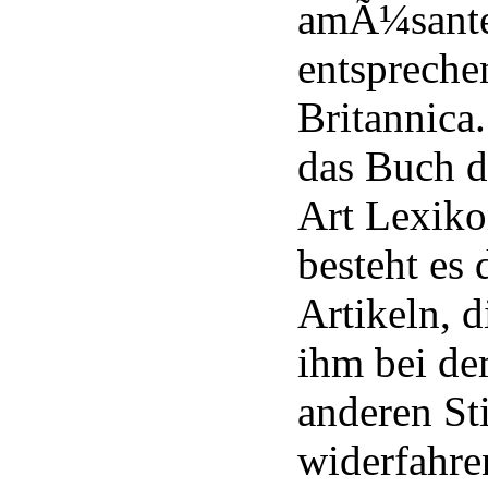
amÃ¼santer
entsprech
Britannica.
das Buch d
Art Lexikon
besteht es
Artikeln, d
ihm bei de
anderen St
widerfahren