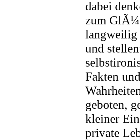
dabei denk
zum GlÃ¼c
langweilig
und stelle
selbstironi
Fakten und
Wahrheite
geboten, g
kleiner Ein
private Le