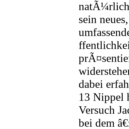
natÃ¼rlich
sein neues
umfassende
ffentlichke
prÃ¤sentie
widerstehe
dabei erfa
13 Nippel 
Versuch J
bei dem â