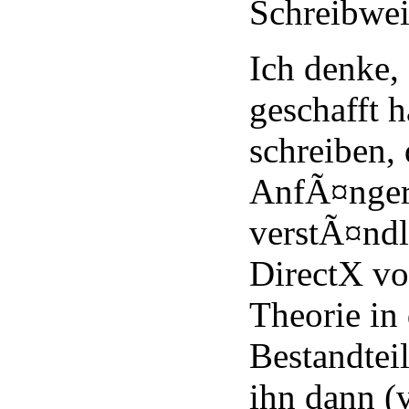
Schreibwei
Ich denke, 
geschafft h
schreiben, 
AnfÃ¤nger
verstÃ¤ndl
DirectX vor
Theorie in 
Bestandtei
ihn dann (