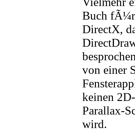
Vielmehr e
Buch fÃ¼r 
DirectX, d
DirectDraw
besprochen
von einer
Fensterappl
keinen 2D-
Parallax-S
wird.