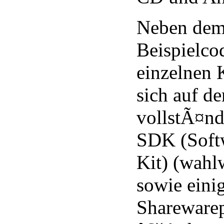
Neben dem
Beispielco
einzelnen K
sich auf d
vollstÃ¤nd
SDK (Soft
Kit) (wahl
sowie eini
Shareware