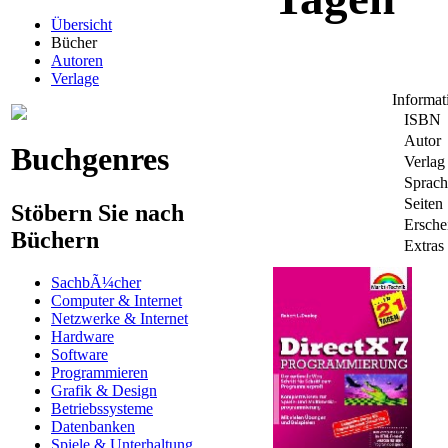
Übersicht
Bücher
Autoren
Verlage
Informa
ISBN
Autor
Buchgenres
Verlag
Sprach
Seiten
Stöbern Sie nach
Ersche
Büchern
Extras
SachbÃ¼cher
Computer & Internet
Netzwerke & Internet
Hardware
Software
Programmieren
Grafik & Design
Betriebssysteme
Datenbanken
Spiele & Unterhaltung