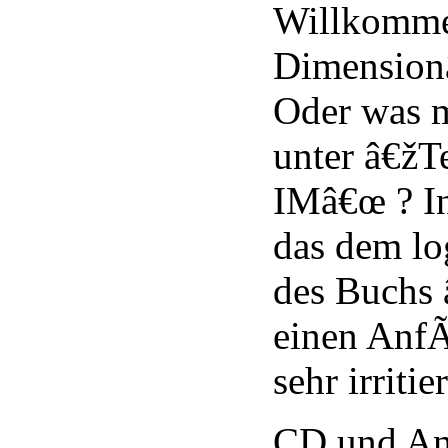
Willkommen
Dimension
Oder was m
unter â€žT
IMâ€œ ? In
das dem lo
des Buchs 
einen AnfÃ
sehr irritie
CD und An