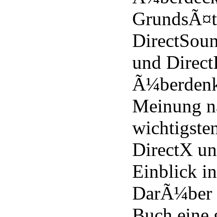
GrundsÃ¤tz
DirectSoun
und Direct
Ã¼berdenk
Meinung n
wichtigste
DirectX un
Einblick i
DarÃ¼ber h
Buch eine 