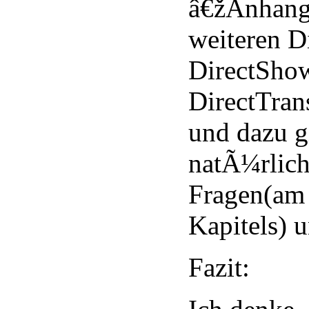
â€žAnhang
weiteren D
DirectShow
DirectTran
und dazu 
natÃ¼rlich
Fragen(am 
Kapitels) 
Fazit: