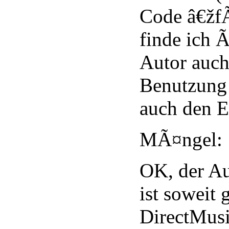
Code â€žf
finde ich 
Autor auch
Benutzung
auch den E
MÃ¤ngel:
OK, der A
ist soweit 
DirectMusik