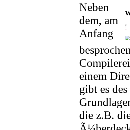
Neben
w
dem, am
#
1
Anfang
besprochen
Compilerei
einem Dir
gibt es des
Grundlagen
die z.B. di
Ã¼berdeck