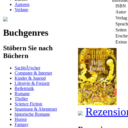
Informa
Autoren
ISBN
Verlage
Autor
Verlag
Sprach
Buchgenres
Seiten
Ersche
Extras
Stöbern Sie nach
Büchern
SachbÃ¼cher
Computer & Internet
Kinder & Jugend
Lifestyle & Freizeit
Belletristik
Romane
Thriller
Science Fiction
Rezensio
Spannung & Abenteuer
historische Romane
Horror
Fantasy