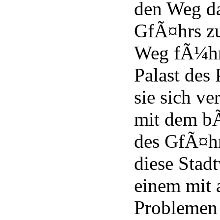
den Weg d
GfÃ¤hrs zu
Weg fÃ¼hrt
Palast des 
sie sich ve
mit dem bÃ
des GfÃ¤hrs
diese Stad
einem mit a
Problemen 