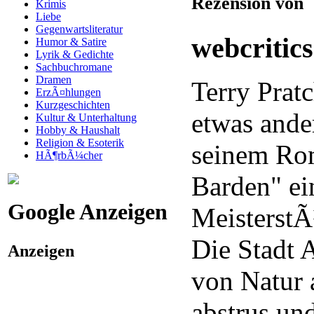
Rezension von
Krimis
Liebe
Gegenwartsliteratur
webcritic
Humor & Satire
Lyrik & Gedichte
Sachbuchromane
Dramen
Terry Prat
ErzÃ¤hlungen
Kurzgeschichten
etwas ander
Kultur & Unterhaltung
Hobby & Haushalt
Religion & Esoterik
seinem Ro
HÃ¶rbÃ¼cher
Barden" ei
Google Anzeigen
MeisterstÃ
Die Stadt
Anzeigen
von Natur
abstrus und