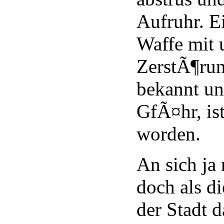
Aufruhr. E
Waffe mit 
ZerstÃ¶run
bekannt u
GfÃ¤hr, is
worden.
An sich ja
doch als d
der Stadt d