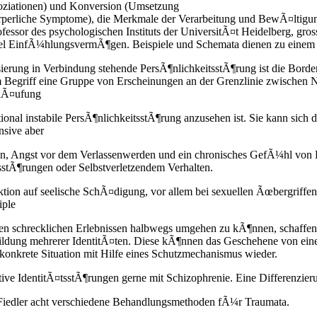
soziationen) und Konversion (Umsetzung
¶rperliche Symptome), die Merkmale der Verarbeitung und BewÃ¤ltigun
rofessor des psychologischen Instituts der UniversitÃ¤t Heidelberg, gros
iel EinfÃ¼hlungsvermÃ¶gen. Beispiele und Schemata dienen zu einem 
ierung in Verbindung stehende PersÃ¶nlichkeitsstÃ¶rung ist die Bord
m Begriff eine Gruppe von Erscheinungen an der Grenzlinie zwischen 
nhÃ¤ufung
tional instabile PersÃ¶nlichkeitsstÃ¶rung anzusehen ist. Sie kann sich
sive aber
, Angst vor dem Verlassenwerden und ein chronisches GefÃ¼hl von 
stÃ¶rungen oder Selbstverletzendem Verhalten.
ion auf seelische SchÃ¤digung, vor allem bei sexuellen Ãœbergriffen, i
iple
en schrecklichen Erlebnissen halbwegs umgehen zu kÃ¶nnen, schaffen 
ildung mehrerer IdentitÃ¤ten. Diese kÃ¶nnen das Geschehene von ein
 konkrete Situation mit Hilfe eines Schutzmechanismus wieder.
ive IdentitÃ¤tsstÃ¶rungen gerne mit Schizophrenie. Eine Differenzierun
Fiedler acht verschiedene Behandlungsmethoden fÃ¼r Traumata.