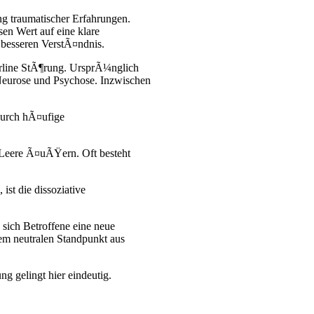
g traumatischer Erfahrungen.
sen Wert auf eine klare
besseren VerstÃ¤ndnis.
erline StÃ¶rung. UrsprÃ¼nglich
Neurose und Psychose. Inzwischen
 durch hÃ¤ufige
Leere Ã¤uÃŸern. Oft besteht
st die dissoziative
sich Betroffene eine neue
em neutralen Standpunkt aus
g gelingt hier eindeutig.