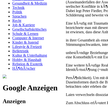
(Auseinanderfallen der As
Gesundheit & Medizin
seelischer Konflikte in kÃ
Technik
Dabei legt Peter Fiedler, P
Politik
Schilderung und beweist v
Sprachen
Recht
Eine hÃ¤ufig mit Traumatis
Job & Karriere
bezeichnete man mit diese
Gesellschaftskritisches
ist erwiesen, dass diese A
Schule & Lernen
Computer & Internet
in ihrer Gesamtheit als emo
Kinder & Jugend
Stimmungsschwanken, inten
Lifestyle & Freizeit
Belletristik
unbestÃ¤ndige Beziehungen
Kultur & Unterhaltung
eine KomorbiditÃ¤t mit Ess
Hobby & Haushalt
Religion & Esoterik
Eine weitere hÃ¤ufige Reakt
HÃ¶rbÃ¼cher
IdentitÃ¤tsstÃ¶rung (=mult
PersÃ¶nlichkeit). Um mit d
Daseinsformen durch die B
Google Anzeigen
betrachten oder erleben die
Laien verwechseln dissoziat
Anzeigen
Zum Abschluss erlÃ¤utert 