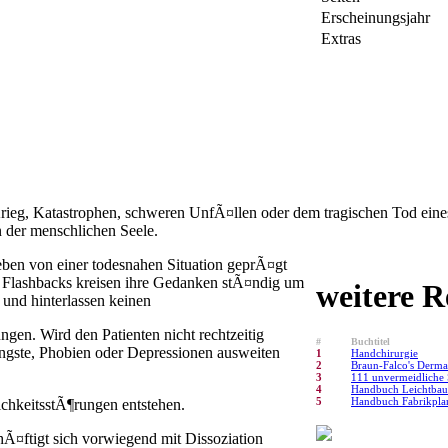
Erscheinungsjahr
Extras
rieg, Katastrophen, schweren UnfÃ¤llen oder dem tragischen Tod ein
n der menschlichen Seele.
eben von einer todesnahen Situation geprÃ¤gt
h Flashbacks kreisen ihre Gedanken stÃ¤ndig um
weitere R
 und hinterlassen keinen
gen. Wird den Patienten nicht rechtzeitig
#
Buchtitel
ngste, Phobien oder Depressionen ausweiten
1
Handchirurgie
2
Braun-Falco's Derma
3
111 unvermeidliche 
4
Handbuch Leichtbau:
5
Handbuch Fabrikpl
chkeitsstÃ¶rungen entstehen.
hÃ¤ftigt sich vorwiegend mit Dissoziation