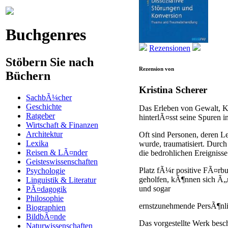
Buchgenres
Rezensionen
Stöbern Sie nach
Rezension von
Büchern
Kristina Scherer
SachbÃ¼cher
Geschichte
Das Erleben von Gewalt, K
Ratgeber
hinterlÃ¤sst seine Spuren i
Wirtschaft & Finanzen
Architektur
Oft sind Personen, deren L
Lexika
wurde, traumatisiert. Durc
Reisen & LÃ¤nder
die bedrohlichen Ereignisse
Geisteswissenschaften
Platz fÃ¼r positive FÃ¤rbun
Psychologie
geholfen, kÃ¶nnen sich Ã„
Linguistik & Literatur
und sogar
PÃ¤dagogik
Philosophie
ernstzunehmende PersÃ¶nli
Biographien
BildbÃ¤nde
Das vorgestellte Werk besc
Naturwissenschaften