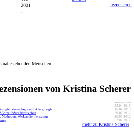
rezensieren
2001
-
es nahestehenden Menschen
ezensionen von Kristina Scherer
rezensiert seit
25.04.2013
tologie, Venerologie und Allergologie
16.04.2013
SÃ¤tze fÃ¼rs Berufsleben
26.07.2012
 Methoden, Werkstoffe, Fertigung
26.07.2012
anung
02.07.2012
mehr zu Kristina Scherer