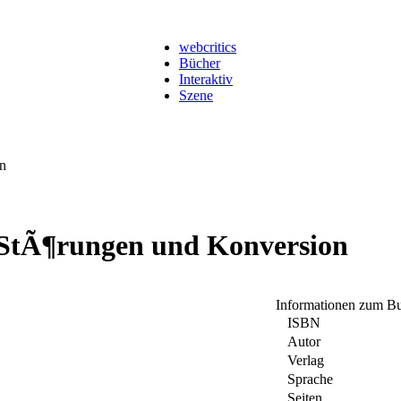
webcritics
Bücher
Interaktiv
Szene
n
e StÃ¶rungen und Konversion
Informationen zum B
ISBN
Autor
Verlag
Sprache
Seiten