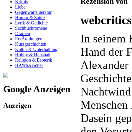
Rezension von
Krimis
Liebe
Gegenwartsliteratur
webcritic
Humor & Satire
Lyrik & Gedichte
Sachbuchromane
Dramen
In seinem 
ErzÃ¤hlungen
Kurzgeschichten
Hand der F
Kultur & Unterhaltung
Hobby & Haushalt
Religion & Esoterik
Alexander 
HÃ¶rbÃ¼cher
Geschichte
Google Anzeigen
Nachtwind,
Menschen l
Anzeigen
Dasein gep
den Vorurt