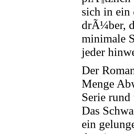
sich in ein
drÃ¼ber, 
minimale 
jeder hinw
Der Roman 
Menge Abw
Serie rund
Das Schwar
ein gelung