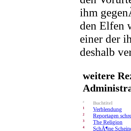
ihm gegen
den Elfen w
einer der i
deshalb ve
weitere Re
Administr
#
Buchtitel
1
Verblendung
2
Reportagen schre
3
The Religion
4
SchÃ¶ne Schein