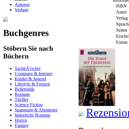
Informa
Autoren
ISBN
Verlage
Autor
Verlag
Sprach
Buchgenres
Seiten
Ersche
Extras
Stöbern Sie nach
Büchern
SachbÃ¼cher
Computer & Internet
Kinder & Jugend
Lifestyle & Freizeit
Belletristik
Romane
Thriller
Science Fiction
Rezensio
Spannung & Abenteuer
historische Romane
Horror
Fantasy