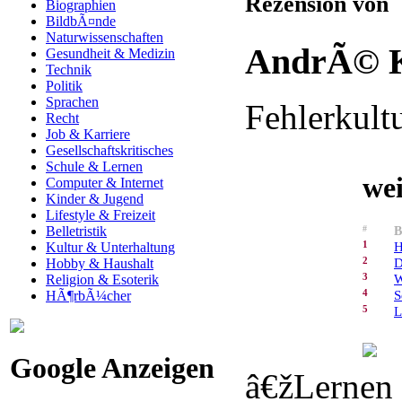
Rezension von
Biographien
BildbÃ¤nde
Naturwissenschaften
AndrÃ© K
Gesundheit & Medizin
Technik
Politik
Sprachen
Fehlerkult
Recht
Job & Karriere
Gesellschaftskritisches
Schule & Lernen
we
Computer & Internet
Kinder & Jugend
Lifestyle & Freizeit
Belletristik
#
B
1
H
Kultur & Unterhaltung
2
D
Hobby & Haushalt
3
W
Religion & Esoterik
4
S
HÃ¶rbÃ¼cher
5
L
Google Anzeigen
â€žLernen 