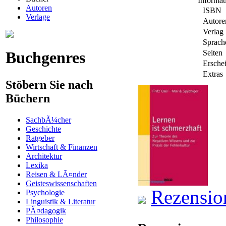
Informa
Autoren
ISBN
Verlage
Autore
Verlag
Sprach
Buchgenres
Seiten
Ersche
Extras
Stöbern Sie nach
Büchern
SachbÃ¼cher
Geschichte
Ratgeber
Wirtschaft & Finanzen
Architektur
Lexika
Reisen & LÃ¤nder
Geisteswissenschaften
Rezensio
Psychologie
Linguistik & Literatur
PÃ¤dagogik
Philosophie