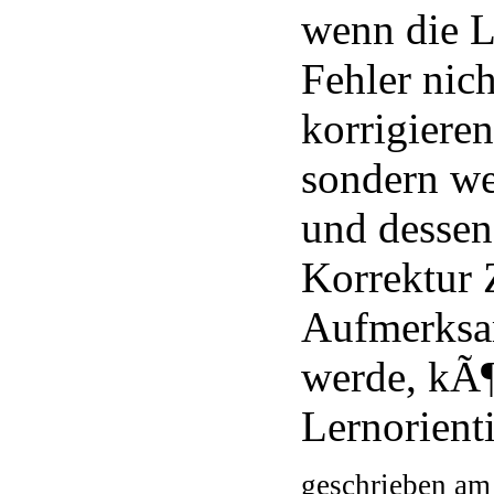
wenn die L
Fehler nic
korrigiere
sondern w
und dessen
Korrektur 
Aufmerksa
werde, kÃ
Lernorient
geschrieben am