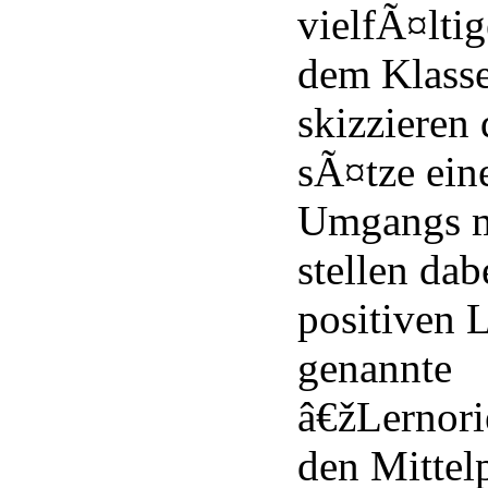
vielfÃ¤ltig
dem Klass
skizzieren 
sÃ¤tze ein
Umgangs m
stellen da
positiven 
genannte
â€žLernori
den Mittel