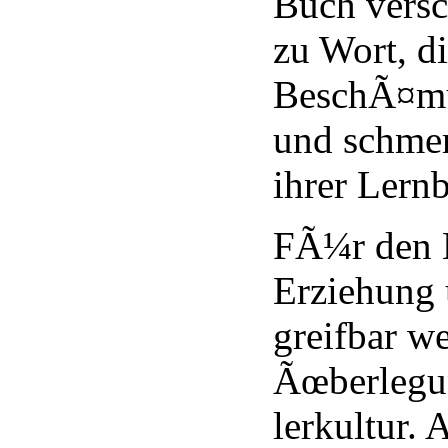
Buch versc
zu Wort, d
BeschÃ¤mu
und schmer
ihrer Lernb
FÃ¼r den B
Erziehung 
greifbar w
Ãœberlegu
lerkultur.