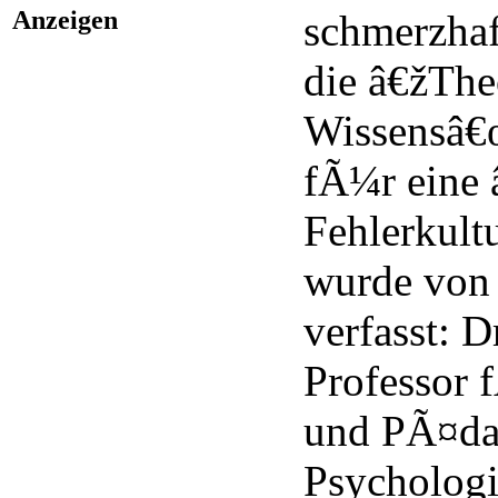
Anzeigen
schmerzhaf
die â€žThe
Wissensâ€
fÃ¼r eine 
Fehlerkult
wurde von
verfasst: Dr
Professor
und PÃ¤da
Psychologi