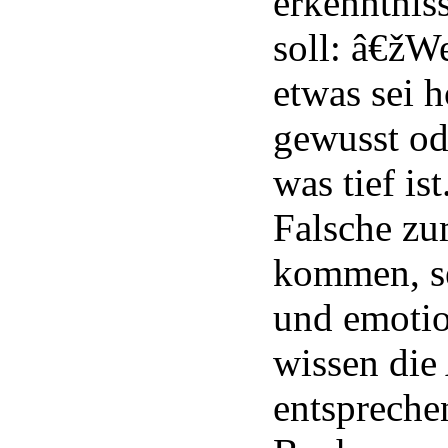
erkenntnis
soll: â€žW
etwas sei 
gewusst od
was tief i
Falsche zu
kommen, s
und emotio
wissen die
entsprech