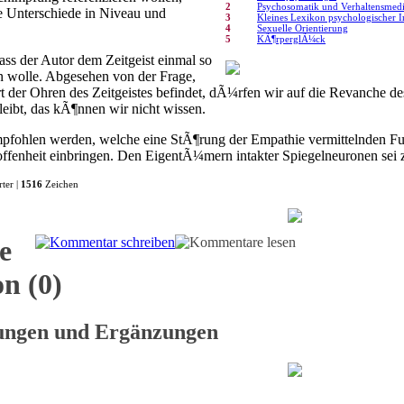
2
Psychosomatik und Verhaltensmedi
e Unterschiede in Niveau und
3
Kleines Lexikon psychologischer 
4
Sexuelle Orientierung
5
KÃ¶rperglÃ¼ck
ass der Autor dem Zeitgeist einmal so
en wolle. Abgesehen von der Frage,
t der Ohren des Zeitgeistes befindet, dÃ¼rfen wir auf die Revanche des
leibt, das kÃ¶nnen wir nicht wissen.
pfohlen werden, welche eine StÃ¶rung der Empathie vermittelnden Fu
offenheit einbringen. Den EigentÃ¼mern intakter Spiegelneuronen sei
ter |
1516
Zeichen
e
n (0)
gungen und Ergänzungen