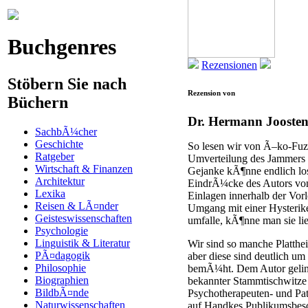
Buchgenres
Rezensionen
Stöbern Sie nach
Rezension von
Büchern
Dr. Hermann Jooste
SachbÃ¼cher
Geschichte
So lesen wir von Ã–ko-Fuzz
Ratgeber
Umverteilung des Jammers 
Wirtschaft & Finanzen
Gejanke kÃ¶nne endlich los
Architektur
EindrÃ¼cke des Autors von
Lexika
Einlagen innerhalb der Vor
Reisen & LÃ¤nder
Umgang mit einer Hysterike
Geisteswissenschaften
umfalle, kÃ¶nne man sie li
Psychologie
Linguistik & Literatur
Wir sind so manche Platthe
PÃ¤dagogik
aber diese sind deutlich 
Philosophie
bemÃ¼ht. Dem Autor gelin
Biographien
bekannter Stammtischwitze 
BildbÃ¤nde
Psychotherapeuten- und Pa
Naturwissenschaften
auf Handkes Publikumsbesc