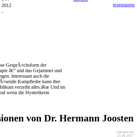
rezensieren
2012
-
lose GesprÃ¤chsform der
rapie â€“ und das Gejammer und
gen. Interessant auch die
rÃ¤senile Kampflesbe kann ihre
ublikum verzeiht alles.â€œ Und im
Und wenn die Hysterikerin
sionen von Dr. Hermann Joosten
rezensiert seit
25.08.2017