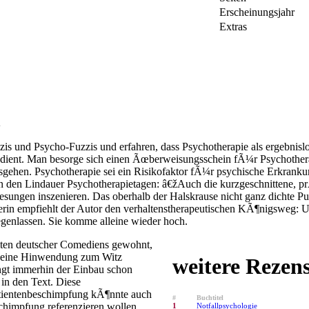
Erscheinungsjahr
Extras
n
is und Psycho-Fuzzis und erfahren, dass Psychotherapie als ergebnis
dient. Man besorge sich einen Ãœberweisungsschein fÃ¼r Psychothe
gehen. Psychotherapie sei ein Risikofaktor fÃ¼r psychische Erkrankun
 den Lindauer Psychotherapietagen: â€žAuch die kurzgeschnittene, p
lesungen inszenieren. Das oberhalb der Halskrause nicht ganz dichte P
rin empfiehlt der Autor den verhaltenstherapeutischen KÃ¶nigsweg: 
egenlassen. Sie komme alleine wieder hoch.
iten deutscher Comediens gewohnt,
um eine Hinwendung zum Witz
weitere Rezen
gt immerhin der Einbau schon
in den Text. Diese
tientenbeschimpfung kÃ¶nnte auch
#
Buchtitel
himpfung referenzieren wollen,
1
Notfallpsychologie