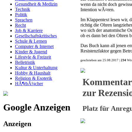
Gesundheit & Medizin
wenn da nicht doch gewiss
Technik
Intention wÃ¤ren.
Politik
Im Klappentext lesen wir, d
Sprachen
richtig die Ohren langzieh
Recht
wo sich der anatomische Or
Job & Karriere
ob es dann bei den Ohren b
Gesellschaftskritisches
Schule & Lernen
Das Buch kann all jenen em
Computer & Internet
Resistenzfaktor gegen Betr
Kinder & Jugend
Lifestyle & Freizeit
geschrieben am 25.08.2017 |
234
Wör
Belletristik
Kultur & Unterhaltung
Hobby & Haushalt
Religion & Esoterik
Kommentar
HÃ¶rbÃ¼cher
zur Rezensio
Google Anzeigen
Platz für Anre
Anzeigen