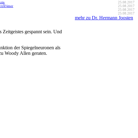
zin
25.08.2017
IrrtÃ¼mer
25.08.2017
25.08.2017
25.08.2017
mehr zu Dr. Hermann Joosten
 Zeitgeistes gespannt sein. Und
nktion der Spiegelneuronen als
 zu Woody Allen geraten.