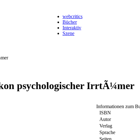
webcritics
Bücher
Interaktiv
Szene
¼mer
ikon psychologischer IrrtÃ¼mer
Informationen zum B
ISBN
Autor
Verlag
Sprache
Seiten