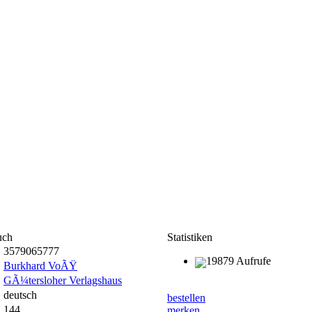
uch
Statistiken
3579065777
19879 Aufrufe
Burkhard VoÃŸ
GÃ¼tersloher Verlagshaus
deutsch
bestellen
144
merken