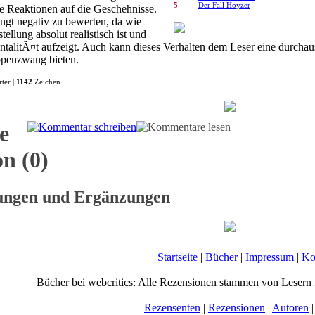
5
Der Fall Hoyzer
e Reaktionen auf die Geschehnisse.
ingt negativ zu bewerten, da wie
ellung absolut realistisch ist und
MentalitÃ¤t aufzeigt. Auch kann dieses Verhalten dem Leser eine durcha
penzwang bieten.
ter |
1142
Zeichen
e
n (0)
gungen und Ergänzungen
Startseite
|
Bücher
|
Impressum
|
Ko
Bücher bei webcritics: Alle Rezensionen stammen von Lesern 
Rezensenten
|
Rezensionen
|
Autoren