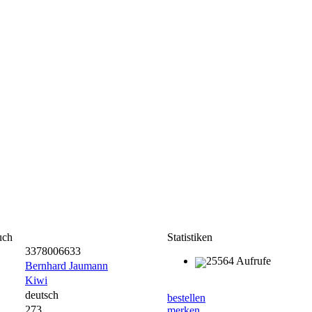
uch
Statistiken
3378006633
25564 Aufrufe
Bernhard Jaumann
Kiwi
deutsch
bestellen
273
merken