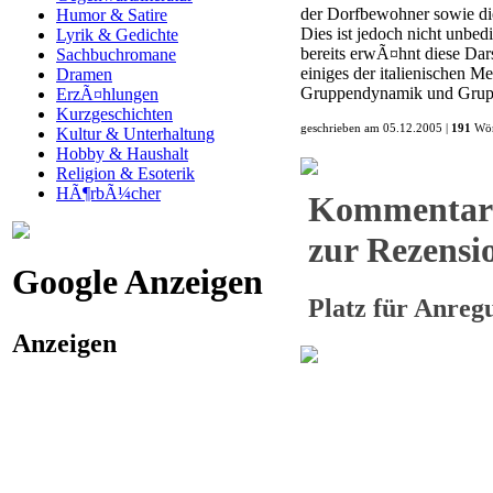
der Dorfbewohner sowie di
Humor & Satire
Dies ist jedoch nicht unbed
Lyrik & Gedichte
bereits erwÃ¤hnt diese Darst
Sachbuchromane
einiges der italienischen 
Dramen
Gruppendynamik und Grup
ErzÃ¤hlungen
Kurzgeschichten
geschrieben am 05.12.2005 |
191
Wör
Kultur & Unterhaltung
Hobby & Haushalt
Religion & Esoterik
HÃ¶rbÃ¼cher
Kommentar
zur Rezensio
Google Anzeigen
Platz für Anre
Anzeigen