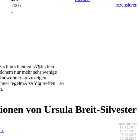
rezensieren
2005
-
zlich noch einen tÃ¶dlichen
welchem nur mehr sehr wenige
rfbewohner aufzuzeigen,
wohner regelmÃ¤ÃŸig treffen - so
n.
ionen von Ursula Breit-Silvester
rezensiert seit
12.12.2005
ork
12.12.2005
05.12.2005
05.12.2005