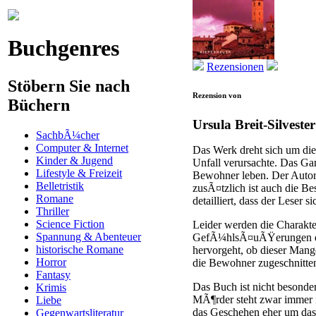
Buchgenres
Rezensionen
Stöbern Sie nach
Rezension von
Büchern
Ursula Breit-Silvester
SachbÃ¼cher
Computer & Internet
Das Werk dreht sich um die
Kinder & Jugend
Unfall verursachte. Das Ga
Lifestyle & Freizeit
Bewohner leben. Der Autor
Belletristik
zusÃ¤tzlich ist auch die Be
Romane
detailliert, dass der Leser 
Thriller
Science Fiction
Leider werden die Charakte
Spannung & Abenteuer
GefÃ¼hlsÃ¤uÃŸerungen darg
historische Romane
hervorgeht, ob dieser Mang
Horror
die Bewohner zugeschnitten
Fantasy
Das Buch ist nicht besonde
Krimis
MÃ¶rder steht zwar immer i
Liebe
das Geschehen eher um das
Gegenwartsliteratur