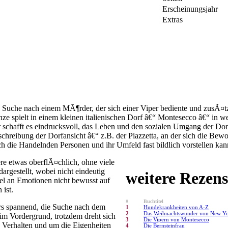
Erscheinungsjahr
Extras
 Suche nach einem MÃ¶rder, der sich einer Viper bediente und zusÃ¤t
nze spielt in einem kleinen italienischen Dorf â€“ Montesecco â€“ in 
 schafft es eindrucksvoll, das Leben und den sozialen Umgang der Do
schreibung der Dorfansicht â€“ z.B. der Piazzetta, an der sich die Be
sich die Handelnden Personen und ihr Umfeld fast bildlich vorstellen kan
re etwas oberflÃ¤chlich, ohne viele
estellt, wobei nicht eindeutig
weitere Rezens
el an Emotionen nicht bewusst auf
 ist.
#
Buchtitel
rs spannend, die Suche nach dem
1
Hundekrankheiten von A-Z
2
Das Weihnachtswunder von New Y
m Vordergrund, trotzdem dreht sich
3
Die Vipern von Montesecco
 Verhalten und um die Eigenheiten
4
Die Bernsteinfrau