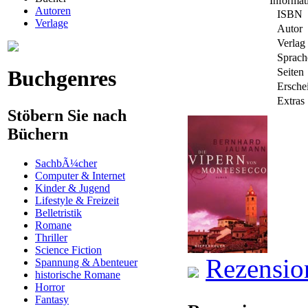
Informa
Autoren
ISBN
Verlage
Autor
Verlag
Sprach
Buchgenres
Seiten
Ersche
Extras
Stöbern Sie nach
Büchern
SachbÃ¼cher
Computer & Internet
Kinder & Jugend
Lifestyle & Freizeit
Belletristik
Romane
Thriller
Science Fiction
Rezensio
Spannung & Abenteuer
historische Romane
Horror
Fantasy