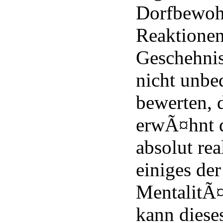
Dorfbewoh
Reaktionen
Geschehnis
nicht unbe
bewerten, d
erwÃ¤hnt d
absolut rea
einiges der
MentalitÃ¤
kann diese