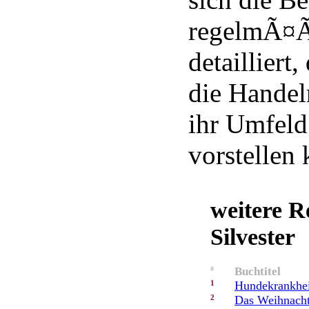
regelmÃ¤ÃŸ
detailliert,
die Handel
ihr Umfeld 
vorstellen 
weitere R
Silvester
#
Buchtitel
1
Hundekrankhei
2
Das Weihnach