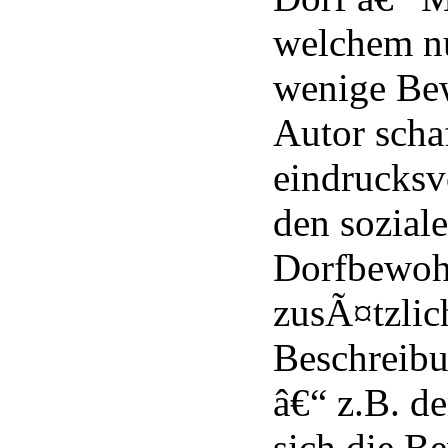
welchem n
wenige Be
Autor schaf
eindrucksv
den sozial
Dorfbewoh
zusÃ¤tzlich
Beschreibu
â€“ z.B. de
sich die B