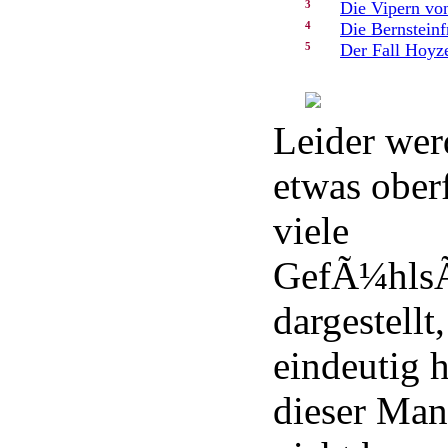
3
Die Vipern vo
4
Die Bernsteinf
5
Der Fall Hoyz
Leider wer
etwas ober
viele
GefÃ¼hls
dargestellt
eindeutig 
dieser Man