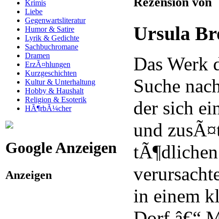
Rezension von
Krimis
Liebe
Gegenwartsliteratur
Ursula Bre
Humor & Satire
Lyrik & Gedichte
Sachbuchromane
Dramen
Das Werk d
ErzÃ¤hlungen
Kurzgeschichten
Suche nac
Kultur & Unterhaltung
Hobby & Haushalt
Religion & Esoterik
der sich ei
HÃ¶rbÃ¼cher
und zusÃ¤t
Google Anzeigen
tÃ¶dlichen
verursacht
Anzeigen
in einem kl
Dorf â€“ M