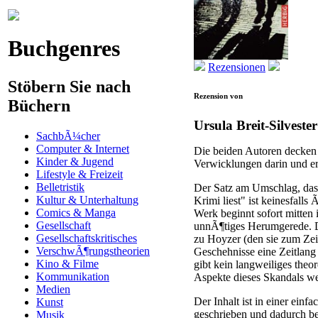
Buchgenres
Rezensionen
Stöbern Sie nach
Rezension von
Büchern
Ursula Breit-Silvester
SachbÃ¼cher
Computer & Internet
Die beiden Autoren decken
Kinder & Jugend
Verwicklungen darin und e
Lifestyle & Freizeit
Belletristik
Der Satz am Umschlag, dass 
Kultur & Unterhaltung
Krimi liest" ist keinesfalls
Comics & Manga
Werk beginnt sofort mitten 
Gesellschaft
unnÃ¶tiges Herumgerede. Di
Gesellschaftskritisches
zu Hoyzer (den sie zum Ze
VerschwÃ¶rungstheorien
Geschehnisse eine Zeitlang 
Kino & Filme
gibt kein langweiliges theo
Kommunikation
Aspekte dieses Skandals w
Medien
Der Inhalt ist in einer ein
Kunst
geschrieben und dadurch b
Musik