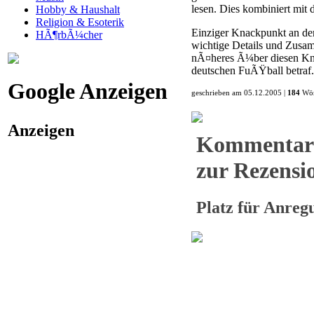
lesen. Dies kombiniert mit
Hobby & Haushalt
Religion & Esoterik
Einziger Knackpunkt an dem 
HÃ¶rbÃ¼cher
wichtige Details und Zusam
nÃ¤heres Ã¼ber diesen Knal
deutschen FuÃŸball betraf.
Google Anzeigen
geschrieben am 05.12.2005 |
184
Wör
Anzeigen
Kommentar
zur Rezensio
Platz für Anre