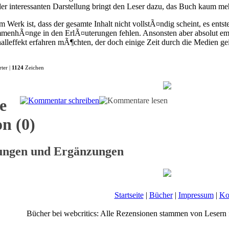
 der interessanten Darstellung bringt den Leser dazu, das Buch kaum me
Werk ist, dass der gesamte Inhalt nicht vollstÃ¤ndig scheint, es ents
menhÃ¤nge in den ErlÃ¤uterungen fehlen. Ansonsten aber absolut emp
leffekt erfahren mÃ¶chten, der doch einige Zeit durch die Medien geis
ter |
1124
Zeichen
e
n (0)
gungen und Ergänzungen
Startseite
|
Bücher
|
Impressum
|
Ko
Bücher bei webcritics: Alle Rezensionen stammen von Lesern 