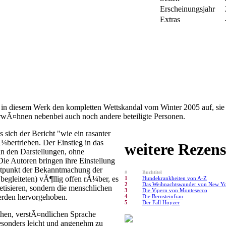
Erscheinungsjahr
Extras
 in diesem Werk den kompletten Wettskandal vom Winter 2005 auf, sie
rwÃ¤hnen nebenbei auch noch andere beteiligte Personen.
sich der Bericht "wie ein rasanter
 Ã¼bertrieben. Der Einstieg in das
weitere Rezens
in den Darstellungen, ohne
e Autoren bringen ihre Einstellung
itpunkt der Bekanntmachung der
#
Buchtitel
begleiteten) vÃ¶llig offen rÃ¼ber, es
1
Hundekrankheiten von A-Z
2
Das Weihnachtswunder von New Y
retisieren, sondern die menschlichen
3
Die Vipern von Montesecco
erden hervorgehoben.
4
Die Bernsteinfrau
5
Der Fall Hoyzer
fachen, verstÃ¤ndlichen Sprache
esonders leicht und angenehm zu