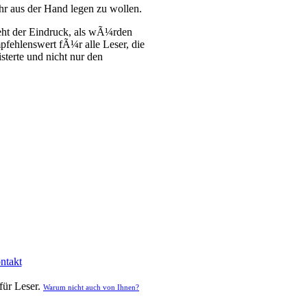
hr aus der Hand legen zu wollen.
teht der Eindruck, als wÃ¼rden
fehlenswert fÃ¼r alle Leser, die
terte und nicht nur den
ntakt
für Leser.
Warum nicht auch von Ihnen?