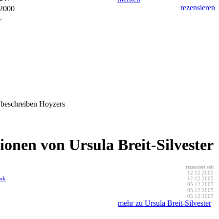
rezensieren
2000
-
 beschreiben Hoyzers
ionen von Ursula Breit-Silvester
rezensiert seit
12.12.2005
ork
12.12.2005
05.12.2005
05.12.2005
05.12.2005
mehr zu Ursula Breit-Silvester