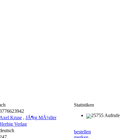
uch
Statistiken
3776623942
25755 Aufrufe
Axel Kruse
,
JÃ¶rg MÃ¼ller
Herbig Verlag
deutsch
bestellen
247
merken