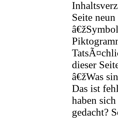
Inhaltsverz
Seite neun 
â€žSymbol
Piktogram
TatsÃ¤chli
dieser Seit
â€žWas si
Das ist feh
haben sich
gedacht? S