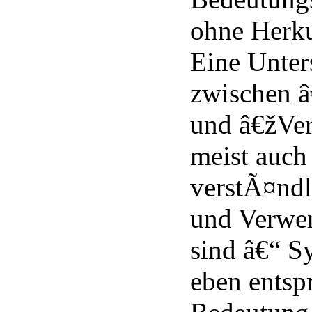
ohne Herku
Eine Unter
zwischen 
und â€žVe
meist auch 
verstÃ¤ndl
und Verwen
sind â€“ 
eben entsp