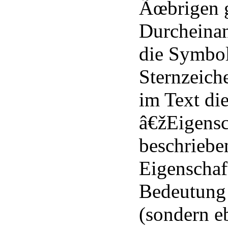
Ãœbrigen g
Durcheinan
die Symbol
Sternzeich
im Text di
â€žEigens
beschriebe
Eigenschaf
Bedeutung
(sondern e