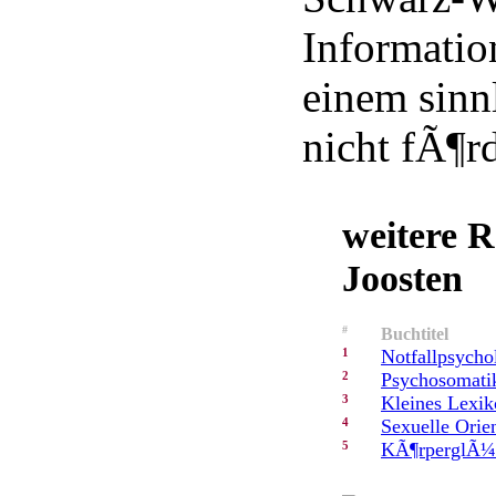
Information
einem sinn
nicht fÃ¶rd
weitere 
Joosten
#
Buchtitel
1
Notfallpsycho
2
Psychosomatik
3
Kleines Lexik
4
Sexuelle Orie
5
KÃ¶rperglÃ¼