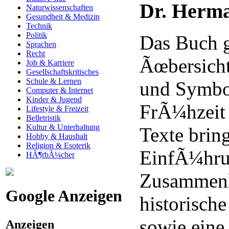
Dr. Herma
Naturwissenschaften
Gesundheit & Medizin
Technik
Politik
Das Buch g
Sprachen
Recht
Ãœbersich
Job & Karriere
Gesellschaftskritisches
Schule & Lernen
und Symbo
Computer & Internet
Kinder & Jugend
FrÃ¼hzeit 
Lifestyle & Freizeit
Belletristik
Kultur & Unterhaltung
Texte brin
Hobby & Haushalt
Religion & Esoterik
EinfÃ¼hru
HÃ¶rbÃ¼cher
Zusammen
Google Anzeigen
historisch
sowie eine 
Anzeigen