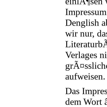
einlÃ¶sen 
Impressum 
Denglish a
wir nur, da
Literaturb
Verlages ni
grÃ¤sslic
aufweisen.
Das Impres
dem Wort 