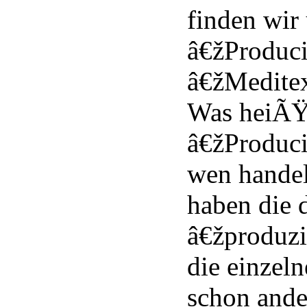
finden wir 
â€žProduc
â€žMeditex
Was heiÃŸt
â€žProduc
wen handel
haben die 
â€žproduzi
die einzeln
schon ande