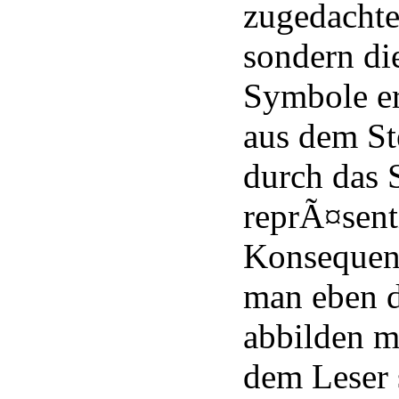
zugedachte
sondern di
Symbole er
aus dem St
durch das
reprÃ¤senti
Konsequen
man eben d
abbilden 
dem Leser 