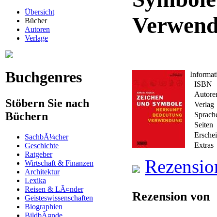
Übersicht
Verwen
Bücher
Autoren
Verlage
Buchgenres
Informa
ISBN
Autore
Stöbern Sie nach
Verlag
Büchern
Sprach
Seiten
Ersche
SachbÃ¼cher
Extras
Geschichte
Ratgeber
Rezensio
Wirtschaft & Finanzen
Architektur
Lexika
Reisen & LÃ¤nder
Rezension von
Geisteswissenschaften
Biographien
BildbÃ¤nde