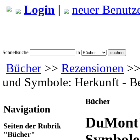
Login
|
neuer Benutz
Schnellsuche
in
Bücher
>>
Rezensionen
>>
und Symbole: Herkunft - B
Bücher
Navigation
DuMont'
Seiten der Rubrik
"Bücher"
Symbole: