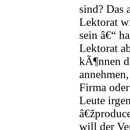
sind? Das 
Lektorat w
sein â€“ ha
Lektorat a
kÃ¶nnen d
annehmen, 
Firma oder
Leute irge
â€žproduc
will der Ve