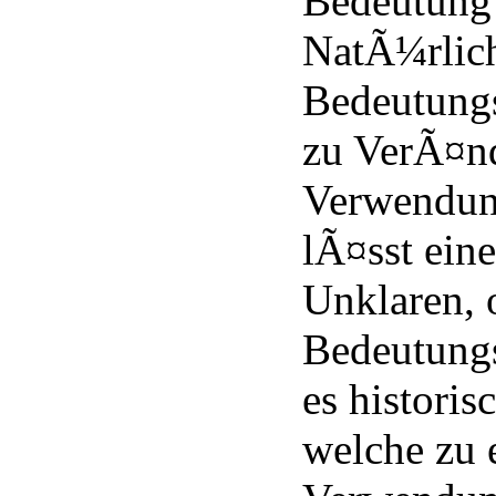
Bedeutung
NatÃ¼rlic
Bedeutung
zu VerÃ¤n
Verwendung
lÃ¤sst eine
Unklaren, 
Bedeutung
es historis
welche zu 