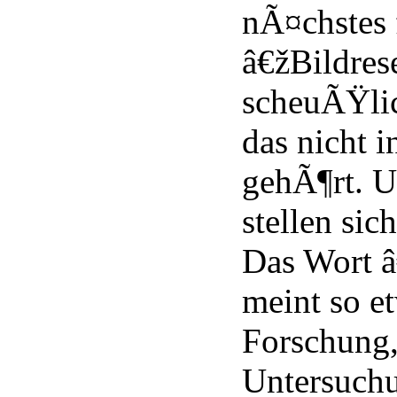
nÃ¤chstes 
â€žBildres
scheuÃŸlic
das nicht 
gehÃ¶rt. U
stellen sic
Das Wort 
meint so e
Forschung,
Untersuch