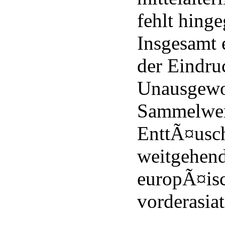
fehlt hing
Insgesamt 
der Eindru
Unausgewo
Sammelwer
EnttÃ¤usch
weitgehend
europÃ¤is
vorderasia