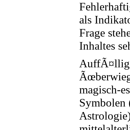
Fehlerhafti
als Indikat
Frage steh
Inhaltes s
AuffÃ¤llig 
Ãœberwieg
magisch-es
Symbolen (
Astrologie
mittelalter