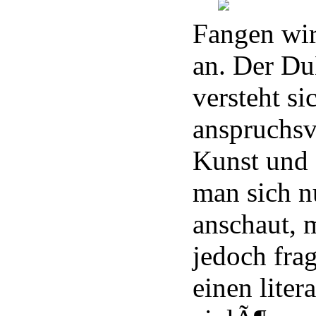
Fangen wi
an. Der D
versteht si
anspruchsv
Kunst und 
man sich n
anschaut, 
jedoch fra
einen lite