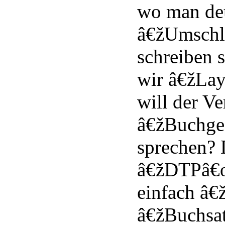
wo man deu
â€žUmschl
schreiben s
wir â€žLa
will der Ve
â€žBuchge
sprechen? 
â€žDTPâ€œ
einfach â€
â€žBuchsa