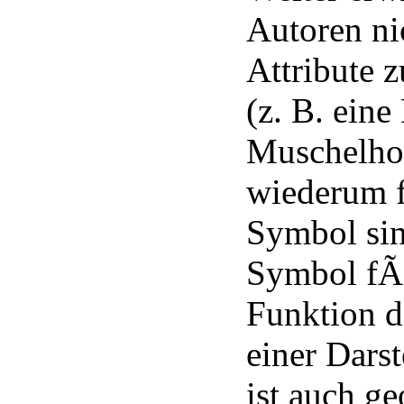
Autoren ni
Attribute 
(z. B. ein
Muschelhor
wiederum f
Symbol sin
Symbol fÃ
Funktion di
einer Dars
ist auch ge