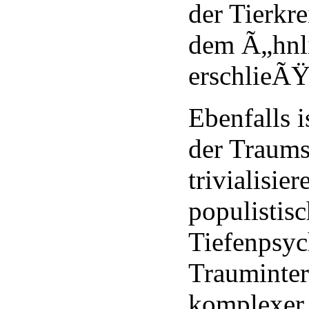
der Tierkr
dem Ã„hnli
erschlieÃŸ
Ebenfalls i
der Traum
trivialisie
populistisc
Tiefenpsyc
Trauminterp
komplexer 