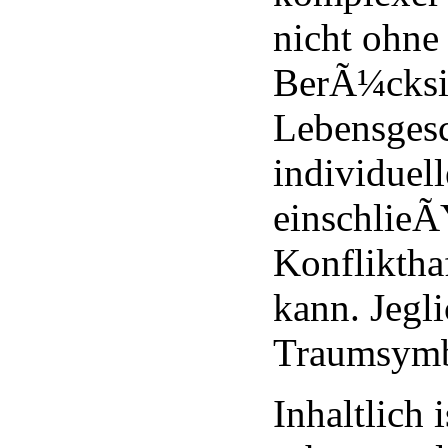
nicht ohne
BerÃ¼cksi
Lebensgesc
individuel
einschlieÃ
Konfliktha
kann. Jegl
Traumsymb
Inhaltlich 