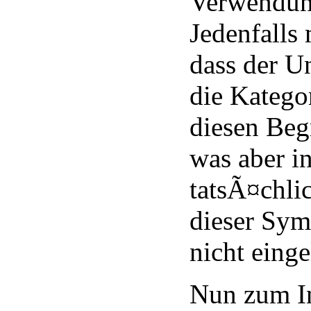
Verwendun
Jedenfalls
dass der Un
die Katego
diesen Begr
was aber in
tatsÃ¤chli
dieser Sy
nicht einge
Nun zum In