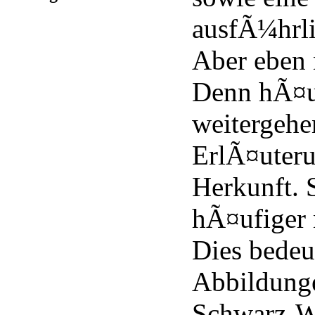
ausfÃ¼hrli
Aber eben 
Denn hÃ¤u
weitergehe
ErlÃ¤uteru
Herkunft. 
hÃ¤ufiger
Dies bedeu
Abbildunge
Schwarz-W