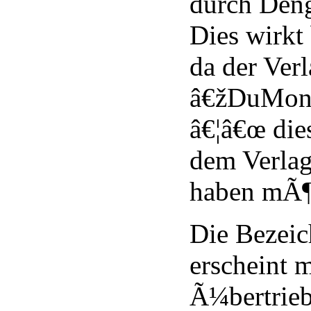
durch Deng
Dies wirkt
da der Verl
â€žDuMon
â€¦â€œ die
dem Verlag
haben mÃ¶
Die Bezei
erscheint m
Ã¼bertrieb