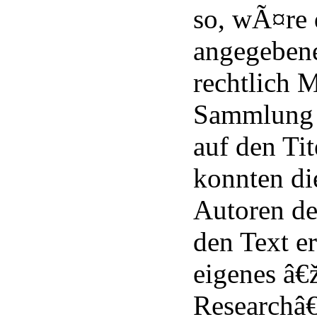
so, wÃ¤re 
angegebene
rechtlich M
Sammlung 
auf den Ti
konnten di
Autoren d
den Text er
eigenes â€
Researchâ