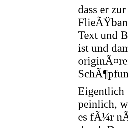
dass er zur
FlieÃŸban
Text und 
ist und da
originÃ¤re
SchÃ¶pfun
Eigentlich
peinlich, 
es fÃ¼r nÃ