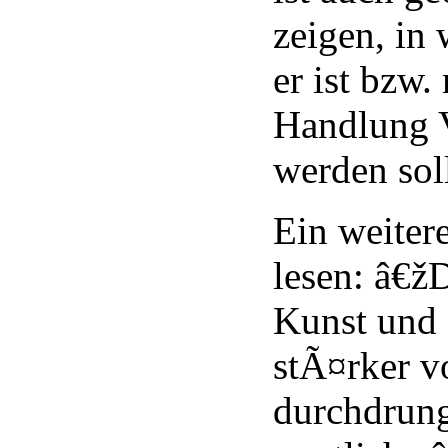
zeigen, in
er ist bzw.
Handlung 
werden sol
Ein weitere
lesen: â€ž
Kunst und L
stÃ¤rker 
durchdrung