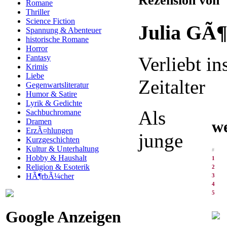
Rezension von
Romane
Thriller
Science Fiction
Julia GÃ¶
Spannung & Abenteuer
historische Romane
Horror
Fantasy
Verliebt in
Krimis
Liebe
Zeitalter
Gegenwartsliteratur
Humor & Satire
Lyrik & Gedichte
Als
Sachbuchromane
Dramen
we
ErzÃ¤hlungen
junge
Kurzgeschichten
Kultur & Unterhaltung
#
Hobby & Haushalt
1
Religion & Esoterik
2
HÃ¶rbÃ¼cher
3
4
5
Google Anzeigen