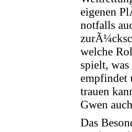
eigenen Pl
notfalls a
zurÃ¼cksc
welche Rol
spielt, was
empfindet 
trauen kan
Gwen auch 
Das Besond