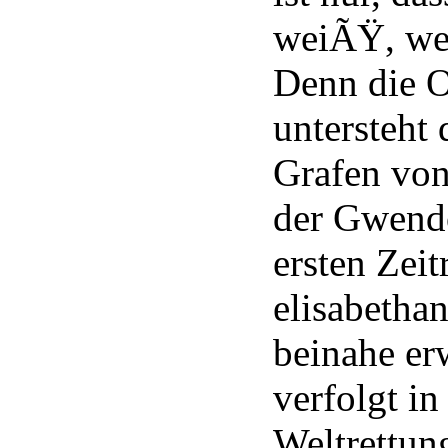
weiÃŸ, wem
Denn die O
untersteht
Grafen von
der Gwendo
ersten Zeit
elisabethan
beinahe er
verfolgt in
Weltrettun