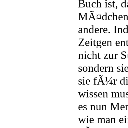
Buch ist, 
MÃ¤dchen i
andere. In
Zeitgen ent
nicht zur S
sondern sie
sie fÃ¼r di
wissen muss
es nun Men
wie man e