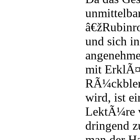
unmittelba
â€žRubinr
und sich i
angenehmer
mit ErklÃ
RÃ¼ckblen
wird, ist e
LektÃ¼re 
dringend z
man der H