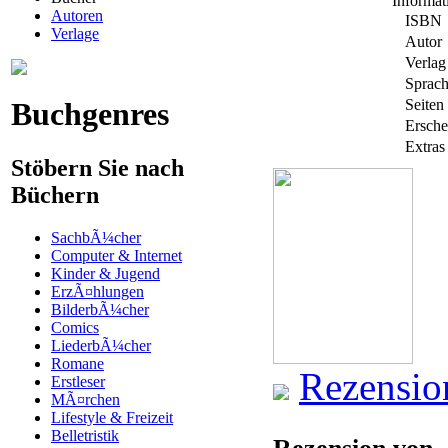
Informa
Autoren
ISBN
Verlage
Autor
Verlag
Sprac
Buchgenres
Seiten
Ersche
Extras
Stöbern Sie nach
Büchern
SachbÃ¼cher
Computer & Internet
Kinder & Jugend
ErzÃ¤hlungen
BilderbÃ¼cher
Comics
LiederbÃ¼cher
Romane
Rezensio
Erstleser
MÃ¤rchen
Lifestyle & Freizeit
Belletristik