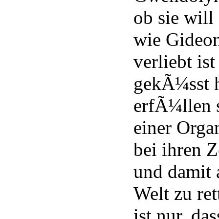
ob sie will
wie Gideon
verliebt is
gekÃ¼sst 
erfÃ¼llen 
einer Organ
bei ihren 
und damit 
Welt zu re
ist nur, d