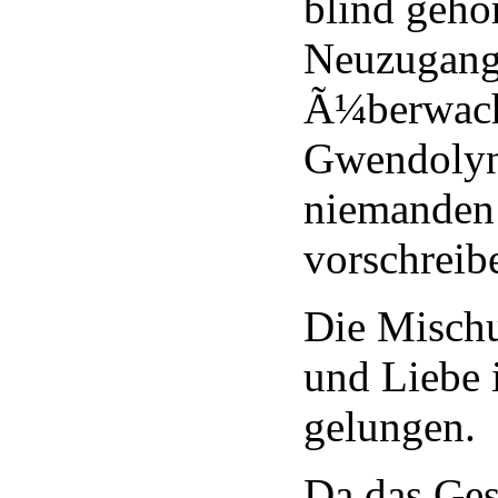
blind geho
Neuzugang
Ã¼berwach
Gwendolyn 
niemanden
vorschreib
Die Misch
und Liebe i
gelungen.
Da das Ge