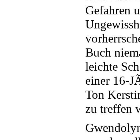
Gefahren 
Ungewisshe
vorherrsche
Buch niema
leichte Sc
einer 16-J
Ton Kerstin
zu treffen
Gwendolyn 