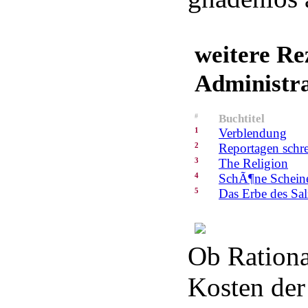
weitere Re
Administr
#
Buchtitel
1
Verblendung
2
Reportagen schre
3
The Religion
4
SchÃ¶ne Schein
5
Das Erbe des Sa
Ob Rationa
Kosten der