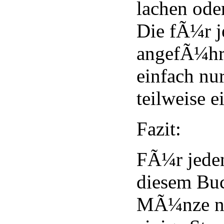
lachen oder
Die fÃ¼r j
angefÃ¼hrt
einfach nu
teilweise e
Fazit:
FÃ¼r jeden,
diesem Bu
MÃ¼nze ni