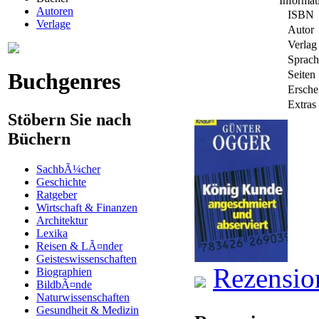
Informa
Autoren
ISBN
Verlage
Autor
Verlag
Sprach
Buchgenres
Seiten
Ersche
Extras
Stöbern Sie nach
Büchern
SachbÃ¼cher
Geschichte
Ratgeber
Wirtschaft & Finanzen
Architektur
Lexika
Reisen & LÃ¤nder
Geisteswissenschaften
Rezensio
Biographien
BildbÃ¤nde
Naturwissenschaften
Gesundheit & Medizin