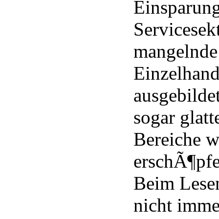
Einsparun
Servicesek
mangelnde
Einzelhand
ausgebilde
sogar glatt
Bereiche 
erschÃ¶pfe
Beim Lesen
nicht imme