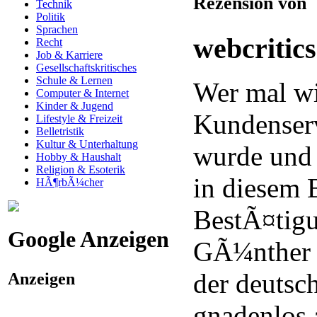
Rezension von
Technik
Politik
Sprachen
webcritic
Recht
Job & Karriere
Gesellschaftskritisches
Schule & Lernen
Wer mal w
Computer & Internet
Kinder & Jugend
Kundenserv
Lifestyle & Freizeit
Belletristik
Kultur & Unterhaltung
wurde und 
Hobby & Haushalt
Religion & Esoterik
in diesem 
HÃ¶rbÃ¼cher
BestÃ¤tigu
Google Anzeigen
GÃ¼nther 
der deutsc
Anzeigen
gnadenlos 