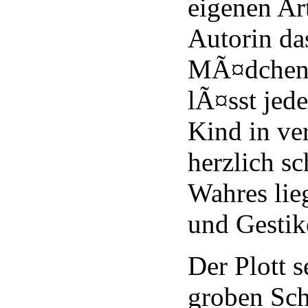
eigenen Art
Autorin da
MÃ¤dchen i
lÃ¤sst jede
Kind in ve
herzlich s
Wahres lie
und Gestik
Der Plott s
groben Sch