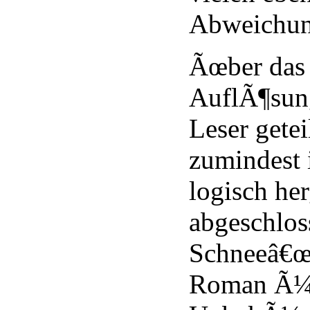
Abweichung
Ãœber das
AuflÃ¶sun
Leser getei
zumindest 
logisch her
abgeschlos
Schneeâ€œ 
Roman Ã¼b