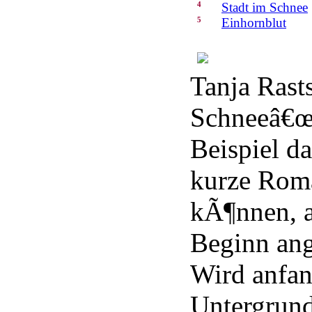
4
Stadt im Schnee
5
Einhornblut
Tanja Rast
Schneeâ€œ 
Beispiel d
kurze Rom
kÃ¶nnen, a
Beginn an
Wird anfan
Untergrun