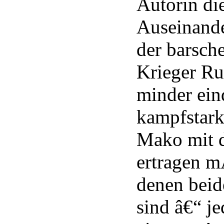
Autorin di
Auseinande
der barsch
Krieger Ru
minder ein
kampfstark
Mako mit d
ertragen 
denen beid
sind â€“ je