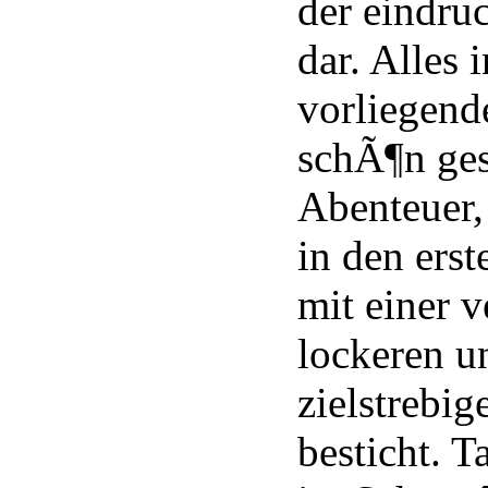
der eindru
dar. Alles i
vorliegend
schÃ¶n ges
Abenteuer,
in den erst
mit einer 
lockeren u
zielstrebig
besticht. T