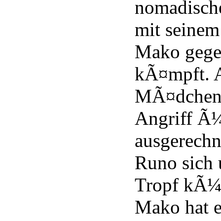
nomadische
mit seinem
Mako gegen
kÃ¤mpft. A
MÃ¤dchen 
Angriff Ã¼
ausgerechn
Runo sich 
Tropf kÃ
Mako hat e