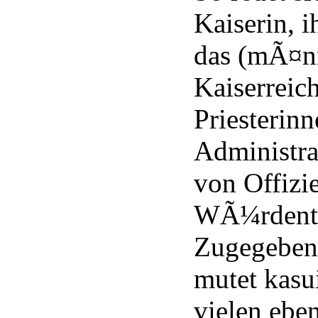
Kaiserin, i
das (mÃ¤n
Kaiserreich
Priesterinn
Administra
von Offizi
WÃ¼rdent
Zugegeben,
mutet kasu
vielen ebe