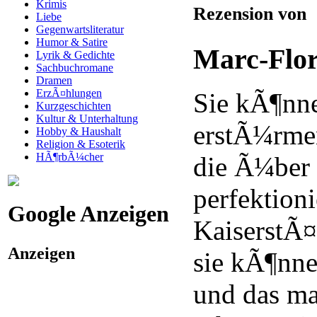
Krimis
Rezension von
Liebe
Gegenwartsliteratur
Humor & Satire
Marc-Flo
Lyrik & Gedichte
Sachbuchromane
Dramen
ErzÃ¤hlungen
Sie kÃ¶nne
Kurzgeschichten
Kultur & Unterhaltung
erstÃ¼rmen
Hobby & Haushalt
Religion & Esoterik
HÃ¶rbÃ¼cher
die Ã¼ber 
perfektion
Google Anzeigen
KaiserstÃ¤
Anzeigen
sie kÃ¶nne
und das ma