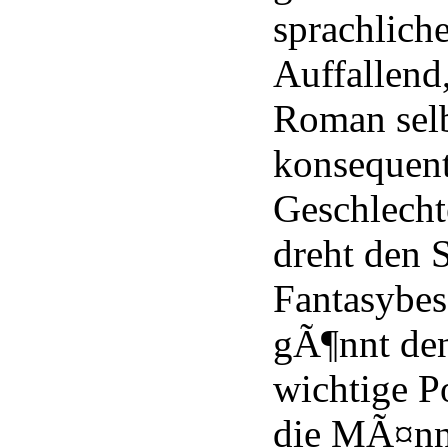
sprachliche
Auffallend,
Roman selbs
konsequent
Geschlecht
dreht den
Fantasybe
gÃ¶nnt den
wichtige P
die MÃ¤nn