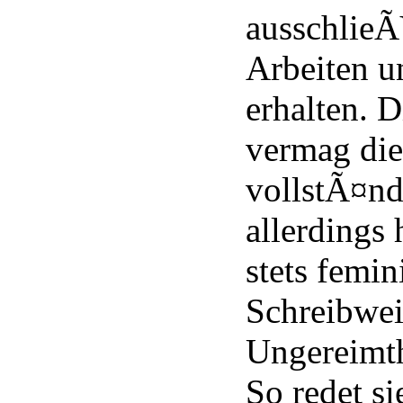
ausschlieÃ
Arbeiten u
erhalten. 
vermag die
vollstÃ¤nd
allerdings 
stets femin
Schreibwei
Ungereimth
So redet s