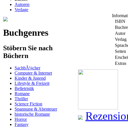
Autoren
Verlage
Informa
ISBN
Buchre
Buchgenres
Autor
Verlag
Sprach
Stöbern Sie nach
Seiten
Büchern
Ersche
Extras
SachbÃ¼cher
Computer & Internet
Kinder & Jugend
Lifestyle & Freizeit
Belletristik
Romane
Thriller
Science Fiction
Spannung & Abenteuer
Rezensio
historische Romane
Horror
Fantasy