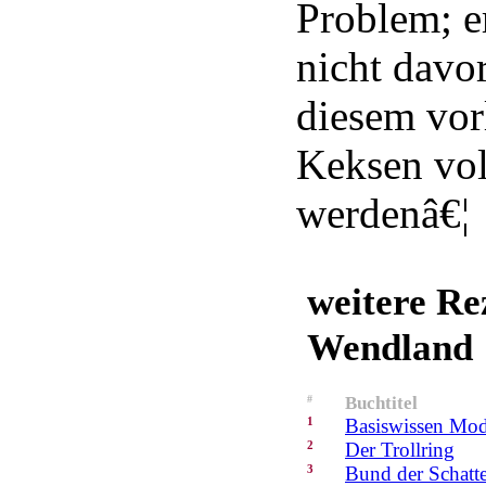
Problem; e
nicht davo
diesem vor
Keksen vol
werdenâ€¦
weitere Re
Wendland
#
Buchtitel
1
Basiswissen Mode
2
Der Trollring
3
Bund der Schatt