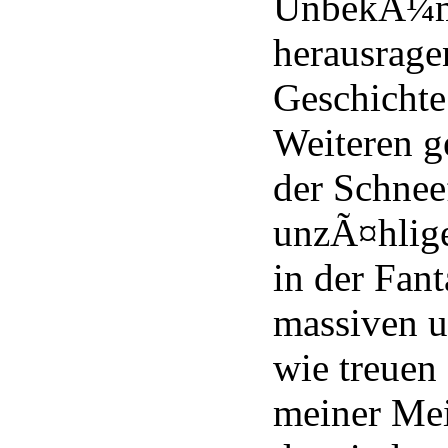
UnbekÃ¼mm
herausrag
Geschichte 
Weiteren ge
der Schnee
unzÃ¤hlige
in der Fant
massiven u
wie treuen 
meiner Mei