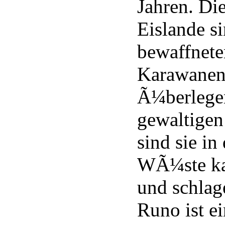
Jahren. Di
Eislande s
bewaffnete
Karawane
Ã¼berlegen
gewaltige
sind sie i
WÃ¼ste k
und schlage
Runo ist e