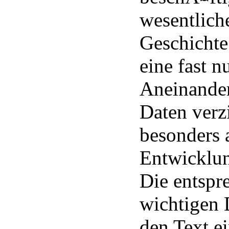
wesentlich
Geschichte
eine fast n
Aneinande
Daten verz
besonders 
Entwicklu
Die entspr
wichtigen 
den Text e