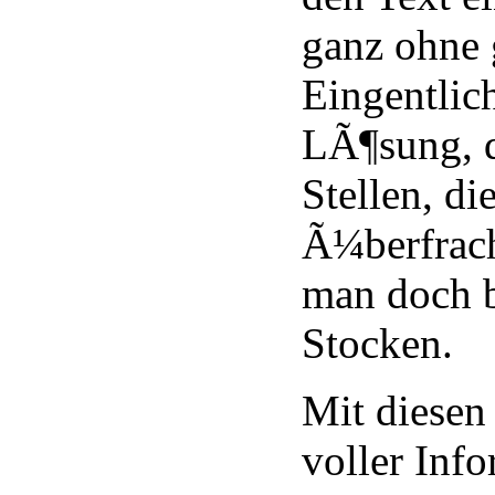
ganz ohne 
Eingentlich
LÃ¶sung, 
Stellen, di
Ã¼berfrach
man doch b
Stocken.
Mit diese
voller Inf