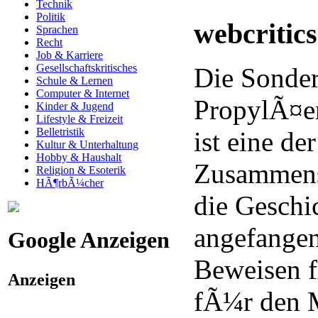
Technik
Politik
webcritic
Sprachen
Recht
Job & Karriere
Gesellschaftskritisches
Die Sonder
Schule & Lernen
Computer & Internet
PropylÃ¤e
Kinder & Jugend
Lifestyle & Freizeit
Belletristik
ist eine de
Kultur & Unterhaltung
Hobby & Haushalt
Zusammens
Religion & Esoterik
HÃ¶rbÃ¼cher
die Geschi
angefangen
Google Anzeigen
Beweisen f
Anzeigen
fÃ¼r den 