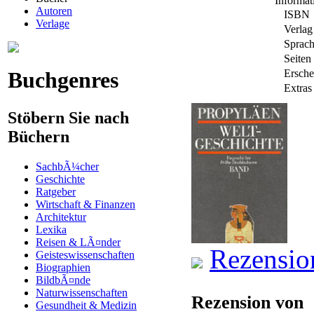
Informa
Autoren
ISBN
Verlage
Verlag
Sprac
Seiten
Buchgenres
Ersche
Extras
Stöbern Sie nach
Büchern
SachbÃ¼cher
Geschichte
Ratgeber
Wirtschaft & Finanzen
Architektur
Lexika
Reisen & LÃ¤nder
Rezensio
Geisteswissenschaften
Biographien
BildbÃ¤nde
Naturwissenschaften
Rezension von
Gesundheit & Medizin