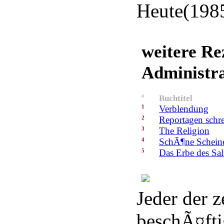
Heute(1985
weitere Re
Administr
#
Buchtitel
1
Verblendung
2
Reportagen schre
3
The Religion
4
SchÃ¶ne Schein
5
Das Erbe des Sa
Jeder der 
beschÃ¤ftig