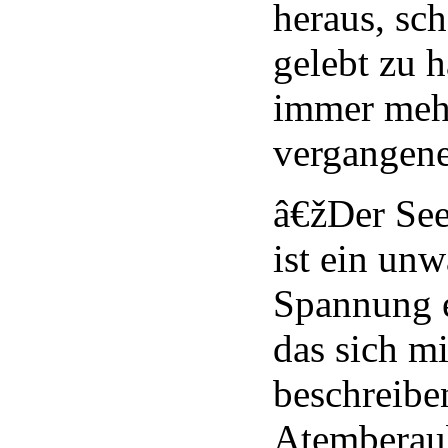
heraus, sc
gelebt zu 
immer meh
vergangene
â€žDer Se
ist ein unw
Spannung 
das sich m
beschreibe
Atemberaub