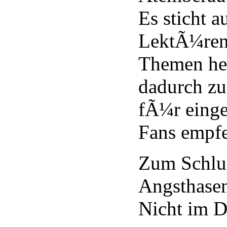
Es sticht 
LektÃ¼ren
Themen her
dadurch zu
fÃ¼r einge
Fans empfe
Zum Schlus
Angsthasen
Nicht im D