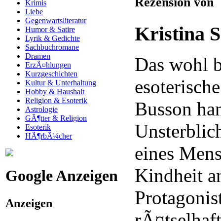
Rezension von
Krimis
Liebe
Gegenwartsliteratur
Kristina 
Humor & Satire
Lyrik & Gedichte
Sachbuchromane
Dramen
Das wohl b
ErzÃ¤hlungen
Kurzgeschichten
esoterisch
Kultur & Unterhaltung
Hobby & Haushalt
Religion & Esoterik
Busson han
Astrologie
GÃ¶tter & Religion
Unsterblich
Esoterik
HÃ¶rbÃ¼cher
eines Men
Kindheit a
Google Anzeigen
Protagonis
Anzeigen
rÃ¤tselha