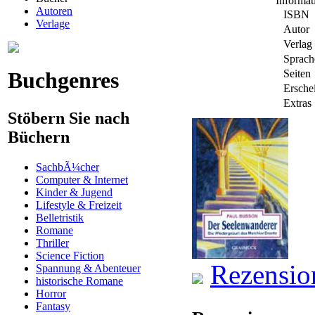
Informa
Autoren
ISBN
Verlage
Autor
Verlag
Sprach
Buchgenres
Seiten
Ersche
Extras
Stöbern Sie nach
Büchern
SachbÃ¼cher
Computer & Internet
Kinder & Jugend
Lifestyle & Freizeit
Belletristik
Romane
Thriller
Science Fiction
Rezensio
Spannung & Abenteuer
historische Romane
Horror
Fantasy