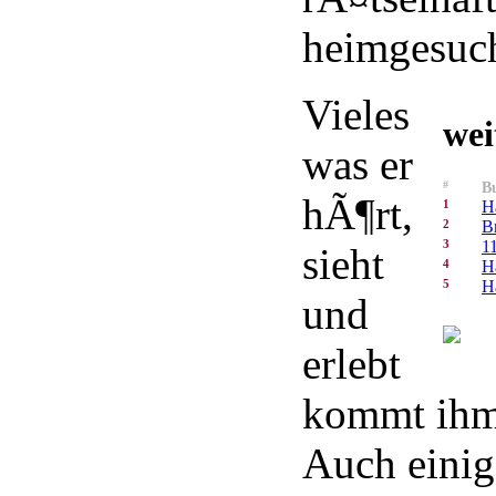
heimgesuch
Vieles
wei
was er
#
Bu
hÃ¶rt,
1
H
2
B
3
1
sieht
4
H
5
H
und
erlebt
kommt ihm 
Auch eini