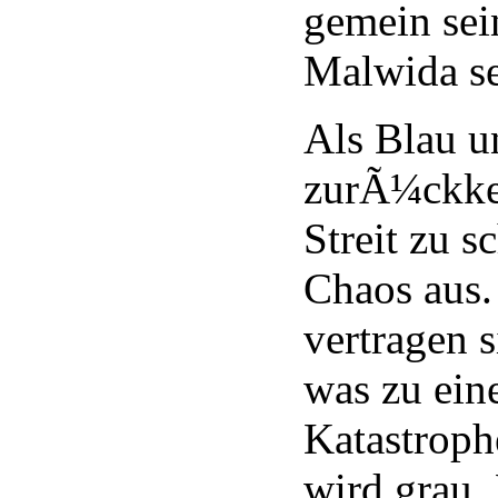
gemein sei
Malwida se
Als Blau u
zurÃ¼ckke
Streit zu s
Chaos aus.
vertragen s
was zu ein
Katastroph
wird grau.