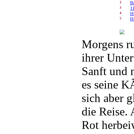
2
B
3
1
4
H
5
H
Morgens ru
ihrer Unter
Sanft und
es seine K
sich aber g
die Reise.
Rot herbe