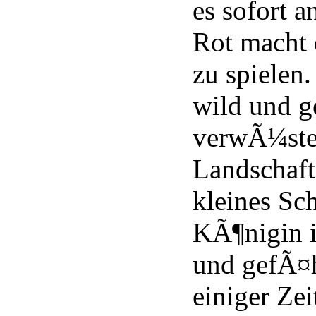
es sofort 
Rot macht 
zu spielen.
wild und g
verwÃ¼stet
Landschaf
kleines Sc
KÃ¶nigin is
und gefÃ¤h
einiger Zei