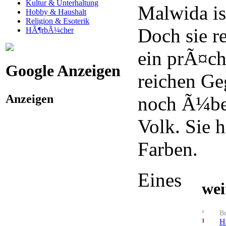
Kultur & Unterhaltung
Malwida is
Hobby & Haushalt
Religion & Esoterik
Doch sie r
HÃ¶rbÃ¼cher
ein prÃ¤ch
Google Anzeigen
reichen G
Anzeigen
noch Ã¼ber
Volk. Sie 
Farben.
Eines
wei
#
Bu
1
H