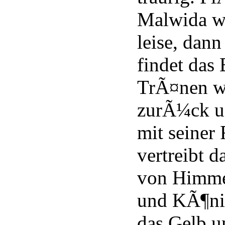
Malwida we
leise, dann
findet das 
TrÃ¤nen wi
zurÃ¼ck un
mit seiner 
vertreibt 
von Himmel
und KÃ¶nig
das Gelb u