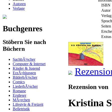
Informa
Autoren
ISBN
Verlage
Autor
Verlag
Sprac
Buchgenres
Seiten
Ersche
Extras
Stöbern Sie nach
Büchern
SachbÃ¼cher
Computer & Internet
Rezensio
Kinder & Jugend
ErzÃ¤hlungen
BilderbÃ¼cher
Comics
Rezension von
LiederbÃ¼cher
Romane
Erstleser
Kristina 
MÃ¤rchen
Lifestyle & Freizeit
Belletristik