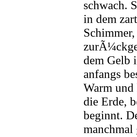
schwach. S
in dem zar
Schimmer, 
zurÃ¼ckgel
dem Gelb i
anfangs bes
Warm und h
die Erde, b
beginnt. D
manchmal 