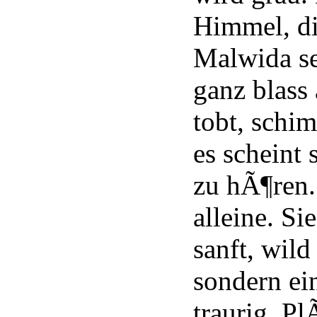
Himmel, di
Malwida se
ganz blass
tobt, schim
es scheint
zu hÃ¶ren. 
alleine. Si
sanft, wil
sondern ei
traurig. Pl