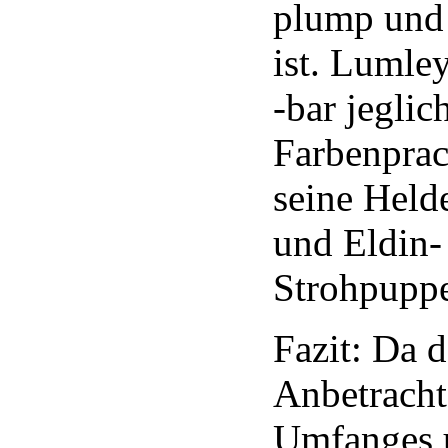
plump und 
ist. Lumle
-bar jeglic
Farbenprach
seine Held
und Eldin-
Strohpupp
Fazit: Da 
Anbetracht
Umfanges 