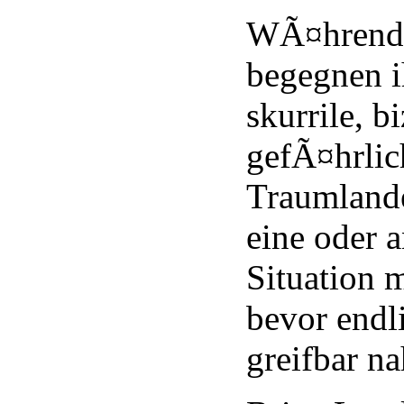
WÃ¤hrend 
begegnen i
skurrile, b
gefÃ¤hrlic
Traumlande
eine oder 
Situation 
bevor endli
greifbar na