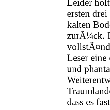
Leider hol
ersten drei
kalten Bod
zurÃ¼ck. L
vollstÃ¤nd
Leser eine
und phanta
Weiterentw
Traumlande
dass es fas