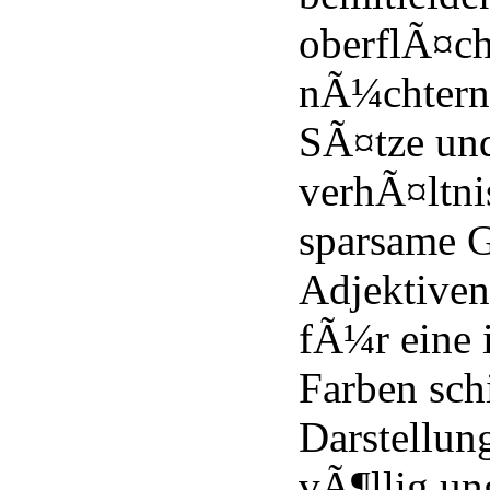
oberflÃ¤ch
nÃ¼chterne
SÃ¤tze und
verhÃ¤lt
sparsame 
Adjektiven,
fÃ¼r eine 
Farben sch
Darstellun
vÃ¶llig un