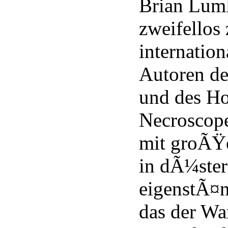
Brian Lum
zweifellos
internation
Autoren de
und des Hor
Necroscope
mit groÃ
in dÃ¼ster
eigenstÃ¤
das der Wa