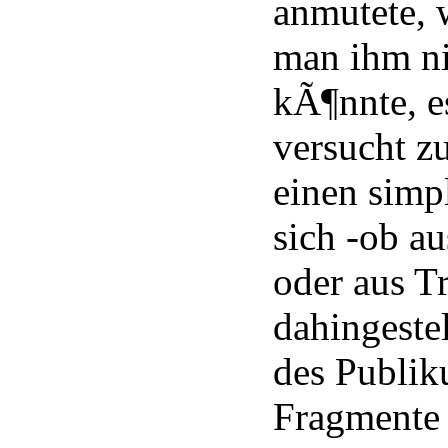
anmutete, 
man ihm ni
kÃ¶nnte, e
versucht z
einen simpl
sich -ob a
oder aus T
dahingeste
des Publik
Fragmente