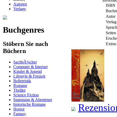
Informa
Autoren
ISBN
Verlage
Buchr
Autor
Verlag
Buchgenres
Sprac
Seiten
Ersche
Stöbern Sie nach
Extras
Büchern
SachbÃ¼cher
Computer & Internet
Kinder & Jugend
Lifestyle & Freizeit
Belletristik
Romane
Thriller
Science Fiction
Spannung & Abenteuer
Rezensio
historische Romane
Horror
Fantasy