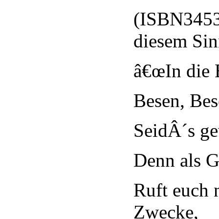
(ISBN3453
diesem Sin
â€œIn die 
Besen, Bes
SeidÂ´s ge
Denn als G
Ruft euch 
Zwecke,