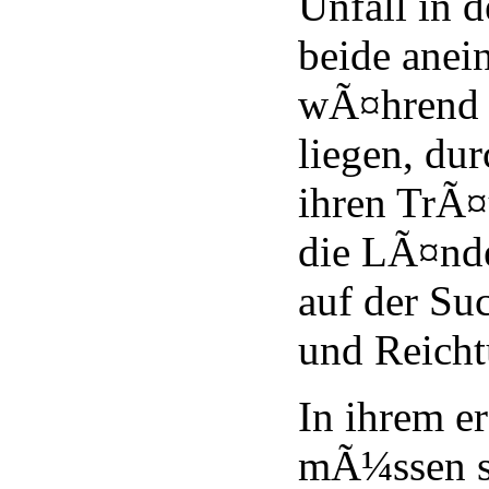
Unfall in 
beide anei
wÃ¤hrend 
liegen, dur
ihren TrÃ
die LÃ¤nd
auf der S
und Reich
In ihrem e
mÃ¼ssen s