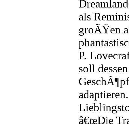
Dreamland-
als Remini
groÃŸen al
phantastisc
P. Lovecraf
soll desse
GeschÃ¶pf
adaptieren
Lieblingsto
â€œDie Tr