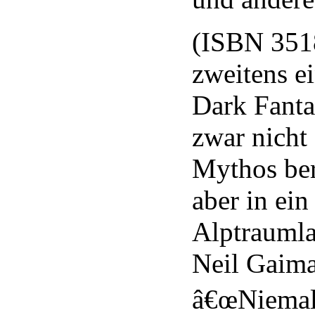
(ISBN 351
zweitens e
Dark Fant
zwar nicht
Mythos ber
aber in ei
Alptraumla
Neil Gaim
â€œNiemal