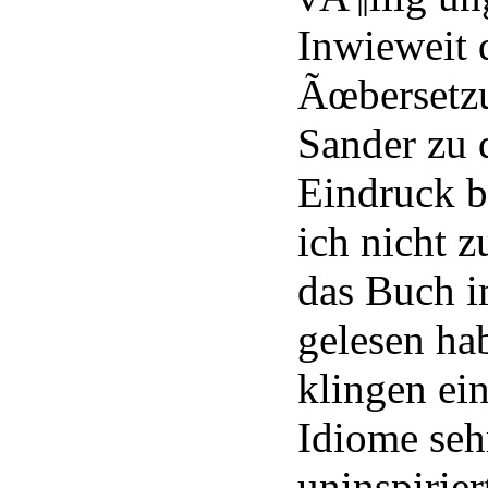
Inwieweit 
Ãœbersetz
Sander zu 
Eindruck b
ich nicht z
das Buch i
gelesen hab
klingen ei
Idiome seh
uninspirier