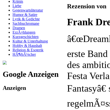
Krimis
Rezension von
Liebe
Gegenwartsliteratur
Humor & Satire
Frank Dr
Lyrik & Gedichte
Sachbuchromane
Dramen
ErzÃ¤hlungen
â€œDreamla
Kurzgeschichten
Kultur & Unterhaltung
Hobby & Haushalt
Religion & Esoterik
erste Band
HÃ¶rbÃ¼cher
des ambiti
Google Anzeigen
Festa Verl
Fantasyâ€ 
Anzeigen
regelmÃ¤s