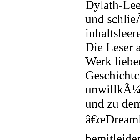
Dylath-Le
und schlie
inhaltslee
Die Leser a
Werk liebe
Geschicht
unwillkÃ¼r
und zu de
â€œDreamla
bemitleide