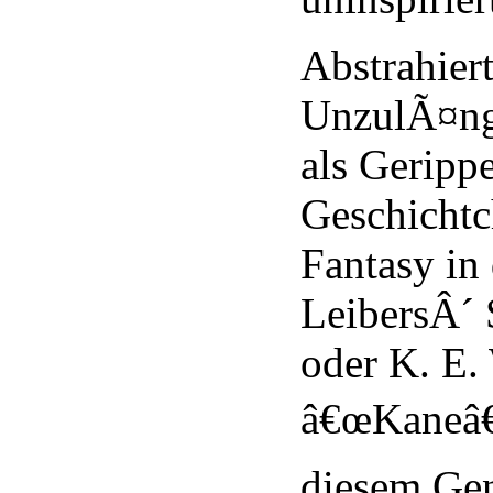
Abstrahier
UnzulÃ¤ngl
als Gerippe
Geschichtc
Fantasy in 
LeibersÂ´ 
oder K. E.
â€œKaneâ€
diesem Gen