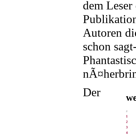
dem Leser
Publikatio
Autoren di
schon sagt
Phantastisc
nÃ¤herbri
Der
we
#
1
2
3
4