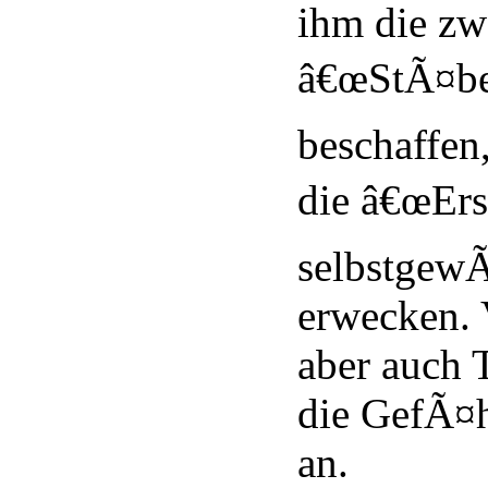
ihm die zw
â€œStÃ¤be 
beschaffen,
die â€œErs
selbstgewÃ
erwecken. 
aber auch 
die GefÃ¤h
an.