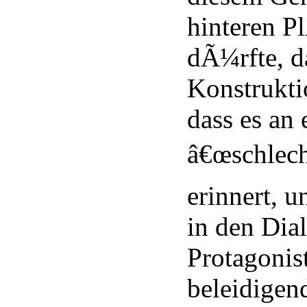
hinteren P
dÃ¼rfte, da
Konstruktio
dass es an 
â€œschlech
erinnert, u
in den Dia
Protagonis
beleidigen