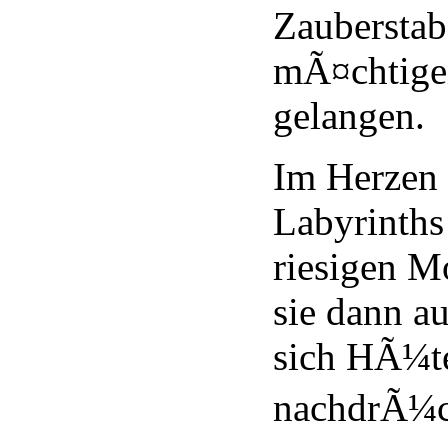
Zauberstab
mÃ¤chtigen
gelangen.
Im Herzen 
Labyrinths
riesigen M
sie dann a
sich HÃ¼te
nachdrÃ¼ck