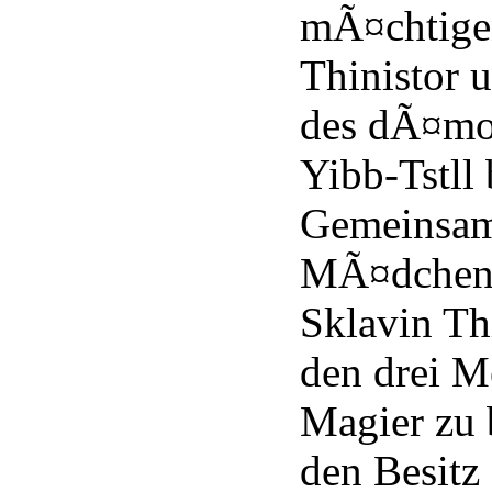
mÃ¤chtige
Thinistor 
des dÃ¤mo
Yibb-Tstll 
Gemeinsam
MÃ¤dchen 
Sklavin Thi
den drei M
Magier zu 
den Besitz 