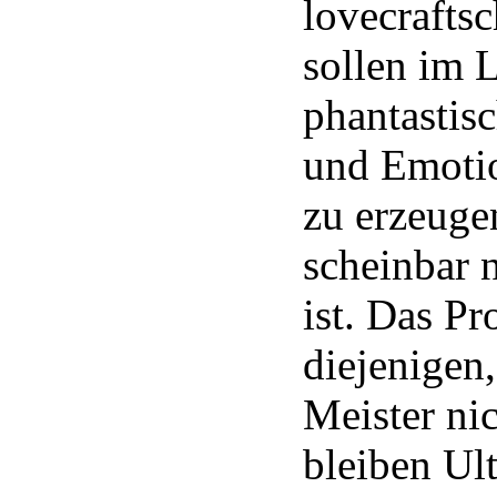
lovecrafts
sollen im 
phantastis
und Emoti
zu erzeugen
scheinbar n
ist. Das P
diejenigen,
Meister ni
bleiben Ult