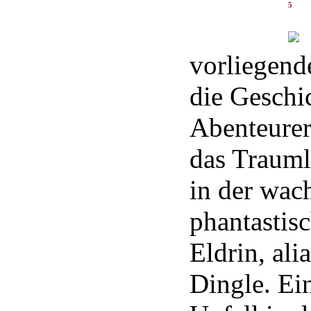
5
vorliegen
die Geschi
Abenteurer
das Trauml
in der wac
phantastisc
Eldrin, ali
Dingle. Ein