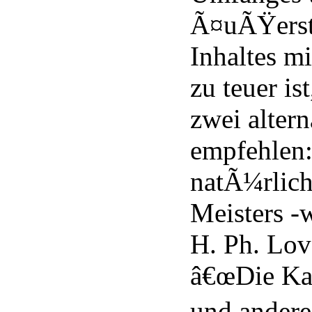
Ã¤uÃŸers
Inhaltes mi
zu teuer is
zwei alter
empfehlen:
natÃ¼rlich
Meisters -w
H. Ph. Love
â€œDie Ka
und andere