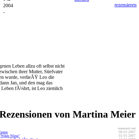
rezensieren
2004
-
enen Leben allzu oft selbst nicht
schen ihrer Mutter, Stiefvater
ren wurde, verlieÃŸ Leo die
 dann Jan, und den mag das
Leben fÃ¼hrt, ist Leo ziemlich
 Rezensionen von Martina Meier
rezensiert seit
Fasten
08.03.2007
"Wilde Wiese"
02.03.2007