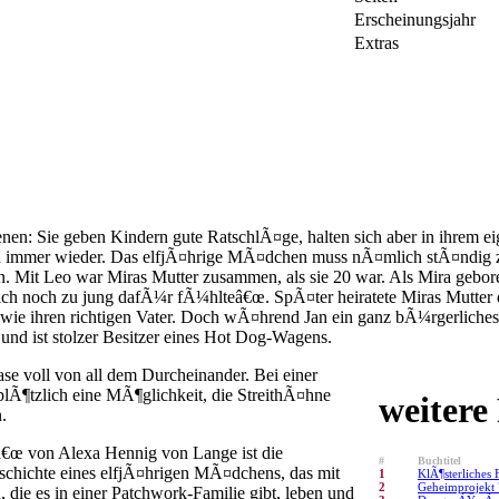
Erscheinungsjahr
Extras
nen: Sie geben Kindern gute RatschlÃ¤ge, halten sich aber in ihrem eig
a immer wieder. Das elfjÃ¤hrige MÃ¤dchen muss nÃ¤mlich stÃ¤ndig zwi
n. Mit Leo war Miras Mutter zusammen, als sie 20 war. Als Mira gebo
 sich noch zu jung dafÃ¼r fÃ¼hlteâ€œ. SpÃ¤ter heiratete Miras Mutter
ie ihren richtigen Vater. Doch wÃ¤hrend Jan ein ganz bÃ¼rgerliches 
 und ist stolzer Besitzer eines Hot Dog-Wagens.
se voll von all dem Durcheinander. Bei einer
r plÃ¶tzlich eine MÃ¶glichkeit, die StreithÃ¤hne
weitere
.
â€œ von Alexa Hennig von Lange ist die
#
Buchtitel
chichte eines elfjÃ¤hrigen MÃ¤dchens, das mit
1
KlÃ¶sterliches 
2
Geheimprojekt 
 die es in einer Patchwork-Familie gibt, leben und