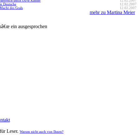
terreich-Buch fÃ¼r Kinder
12.02.2007
¼r Deutsche
12.02.2007
Macht des Grals
12.02.2007
mehr zu Martina Meier
Â´sâ€œ ein ausgesprochen
ntakt
für Leser.
Warum nicht auch von Ihnen?