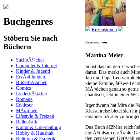
Buchgenres
Rezensionen
Stöbern Sie nach
Rezension von
Büchern
Martina Meier
SachbÃ¼cher
Computer & Internet
So ist das mit den Erwachse
Kinder & Jugend
daran. Das merkt auch Mir
ErzÃ¤hlungen
Jan und Papa Leo vermittel
BilderbÃ¼cher
kleine Familie, â€žweil er
Comics
MÃ¤dchen genau so gerne w
LiederbÃ¼cher
chaotisch, lebt in einer WG
Romane
Erstleser
Irgendwann hat Mira die Na
MÃ¤rchen
Klassenreise bietet sich ih
Lifestyle & Freizeit
einander nÃ¤her zu bringen
Belletristik
Das Buch â€žMira reicht`s
Kultur & Unterhaltung
einfÃ¼hlsam erzÃ¤hlte Ges
Hobby & Haushalt
den zerrissenen GefÃ¼hlen,
Religion & Esoterik