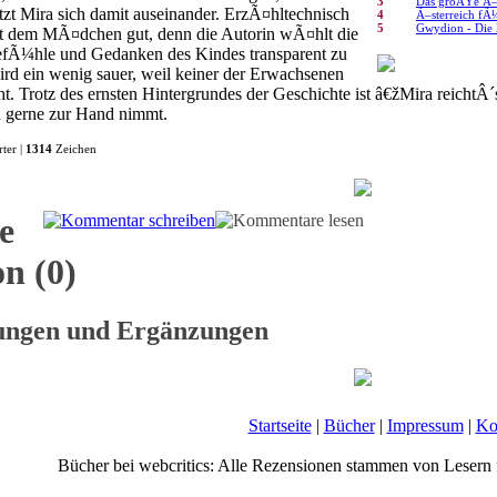
3
Das groÃŸe Ã–s
zt Mira sich damit auseinander. ErzÃ¤hltechnisch
4
Ã–sterreich fÃ
5
Gwydion - Die 
 mit dem MÃ¤dchen gut, denn die Autorin wÃ¤hlt die
fÃ¼hle und Gedanken des Kindes transparent zu
ird ein wenig sauer, weil keiner der Erwachsenen
ht. Trotz des ernsten Hintergrundes der Geschichte ist â€žMira reicht
 gerne zur Hand nimmt.
ter |
1314
Zeichen
e
n (0)
gungen und Ergänzungen
Startseite
|
Bücher
|
Impressum
|
Ko
Bücher bei webcritics: Alle Rezensionen stammen von Lesern 