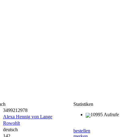
uch
Statistiken
3499212978
10995 Aufrufe
Alexa Hennig von Lange
Rowohlt
deutsch
bestellen
142
merken