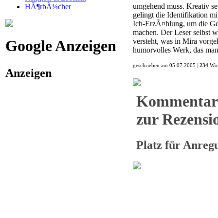
umgehend muss. Kreativ set
HÃ¶rbÃ¼cher
gelingt die Identifikation
Ich-ErzÃ¤hlung, um die Ge
machen. Der Leser selbst w
Google Anzeigen
versteht, was in Mira vorge
humorvolles Werk, das man
geschrieben am 05.07.2005 |
234
Wör
Anzeigen
Kommentar
zur Rezensio
Platz für Anre