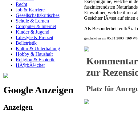
Eselspinguine, welche in 
Recht
faszinierendsten Naturland
Job & Karriere
Einwohner, welche ihren al
Gesellschaftskritisches
Gesichter lÃ¤sst auf einen
Schule & Lernen
Computer & Internet
Als Besonderheit enthÃ¤lt 
Kinder & Jugend
Lifestyle & Freizeit
geschrieben am 05.01.2003 |
169
Wör
Belletristik
Kultur & Unterhaltung
Hobby & Haushalt
Kommentar
Religion & Esoterik
HÃ¶rbÃ¼cher
zur Rezensio
Google Anzeigen
Platz für Anre
Anzeigen