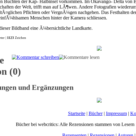
den Buchten der Kap- Halbinsel vorkommen. Im Okavango- Delta von B
schaften der Welt, trifft man auf LÃ¶wen. Andere Fotografien wieder
ltÃ¤glichen Pflichten oder VergnÃ¼gen nachgehen. Das Festhalten der
 einfÃ¼hlsamen Menschen hinter der Kamera schliessen.
dieser Bildband eine Ã¼bersichtliche Landkarte.
ter |
1123
Zeichen
e
n (0)
gungen und Ergänzungen
Startseite
|
Bücher
|
Impressum
|
Ko
Bücher bei webcritics: Alle Rezensionen stammen von Lesern 
Rezensenten
|
Rezensionen
|
Autoren