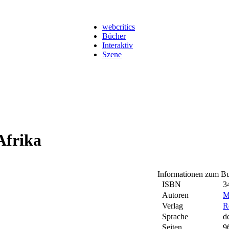
webcritics
Bücher
Interaktiv
Szene
Afrika
Informationen zum B
ISBN
3
Autoren
M
Verlag
R
Sprache
d
Seiten
9