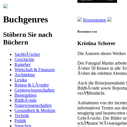
Buchgenres
Rezensionen
Rezension von
Stöbern Sie nach
Büchern
Kristina Scherer
Die Autoren dieses Werkes 
SachbÃ¼cher
Geschichte
Der Fotograf Martin arbeit
Ratgeber
Ã¼ber 50 Reisen in alle Te
Wirtschaft & Finanzen
Ã¼ber die erlebten Abenteu
Architektur
Lexika
Auch die Reisejournalistin 
Reisen & LÃ¤nder
BildbÃ¤nde sowie Reporta
Geisteswissenschaften
verÃ¶ffentlicht.
Biographien
BildbÃ¤nde
Aufnahmen von der facetten
Naturwissenschaften
informativen Texten aus de
Gesundheit & Medizin
neugierig und beantworten
Technik
GebrÃ¤uche. Die Bilder zei
Politik
schÃ¶nsten WÃ¼stengebiete
Sprachen