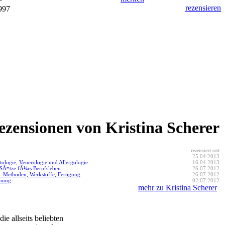
rezensieren
997
ezensionen von Kristina Scherer
rezensiert seit
25.04.2013
tologie, Venerologie und Allergologie
16.04.2013
SÃ¤tze fÃ¼rs Berufsleben
26.07.2012
 Methoden, Werkstoffe, Fertigung
26.07.2012
anung
02.07.2012
mehr zu Kristina Scherer
 allseits beliebten