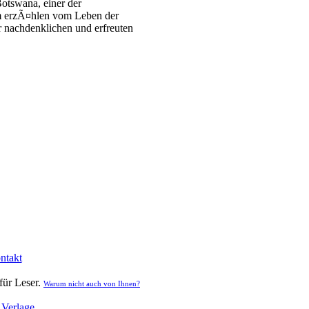
otswana, einer der
um erzÃ¤hlen vom Leben der
 nachdenklichen und erfreuten
ntakt
für Leser.
Warum nicht auch von Ihnen?
|
Verlage