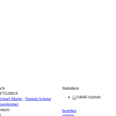
uch
Statistiken
475528819
14640 Aufrufe
ichael Martin
,
Daniela Schetar
osenheimer
eutsch
bestellen
6
merken