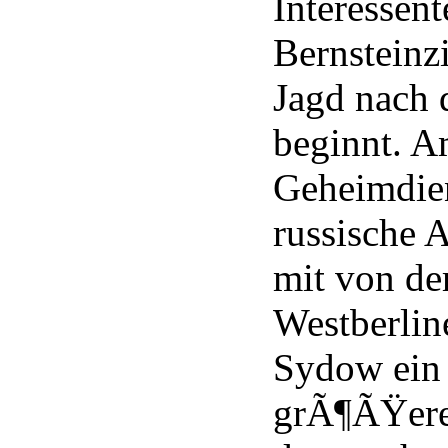
Interessen
Bernsteinz
Jagd nach 
beginnt. A
Geheimdie
russische 
mit von de
Westberli
Sydow ein 
grÃ¶ÃŸere 