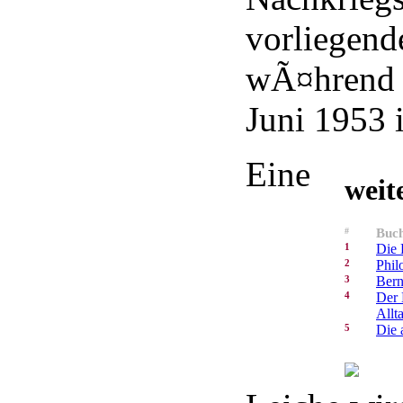
vorliegende
wÃ¤hrend 
Juni 1953 i
Eine
weit
#
Buch
1
Die 
2
Phil
3
Bern
4
Der 
Allt
5
Die 