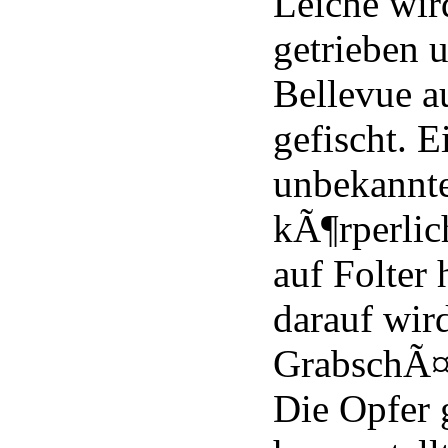
Leiche wir
getrieben 
Bellevue a
gefischt. 
unbekannte
kÃ¶rperlic
auf Folter 
darauf wird
GrabschÃ¤
Die Opfer 