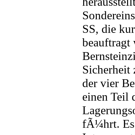
herausstell
Sonderein
SS, die ku
beauftragt
Bernsteinz
Sicherheit 
der vier Be
einen Teil 
Lagerungso
fÃ¼hrt. Es