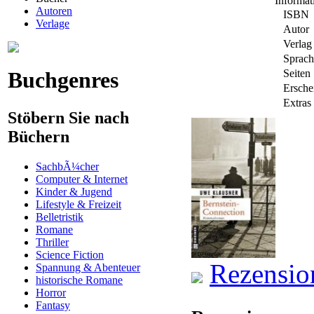
Informa
Autoren
ISBN
Verlage
Autor
Verlag
Sprach
Buchgenres
Seiten
Ersche
Extras
Stöbern Sie nach
Büchern
SachbÃ¼cher
Computer & Internet
Kinder & Jugend
Lifestyle & Freizeit
Belletristik
Romane
Thriller
Science Fiction
Rezensio
Spannung & Abenteuer
historische Romane
Horror
Fantasy