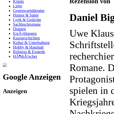
Rezension von
Krimis
Liebe
Gegenwartsliteratur
Daniel Bi
Humor & Satire
Lyrik & Gedichte
Sachbuchromane
Dramen
Uwe Klausn
ErzÃ¤hlungen
Kurzgeschichten
Schriftstel
Kultur & Unterhaltung
Hobby & Haushalt
Religion & Esoterik
recherchier
HÃ¶rbÃ¼cher
Romane. Di
Google Anzeigen
Protagoni
spielen in 
Anzeigen
Kriegsjahr
Nachkriegs