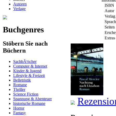
Informa
Autoren
ISBN
Verlage
Autor
Verlag
Sprach
Buchgenres
Seiten
Ersche
Extras
Stöbern Sie nach
Büchern
SachbÃ¼cher
Computer & Internet
Kinder & Jugend
Lifestyle & Freizeit
Belletristik
Romane
Thriller
Science Fiction
Rezensio
Spannung & Abenteuer
historische Romane
Horror
Fantasy