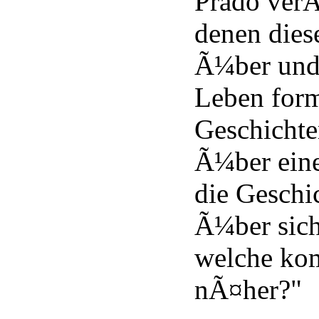
Prado verÃ¶
denen dies
Ã¼ber und
Leben form
Geschichte
Ã¼ber eine
die Geschi
Ã¼ber sich
welche ko
nÃ¤her?"