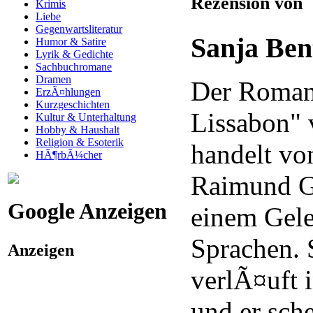
Rezension von
Krimis
Liebe
Gegenwartsliteratur
Sanja Ben
Humor & Satire
Lyrik & Gedichte
Sachbuchromane
Dramen
Der Roman
ErzÃ¤hlungen
Kurzgeschichten
Lissabon" 
Kultur & Unterhaltung
Hobby & Haushalt
Religion & Esoterik
handelt vo
HÃ¶rbÃ¼cher
Raimund Gr
Google Anzeigen
einem Gele
Sprachen. 
Anzeigen
verlÃ¤uft 
und er sche