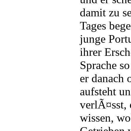
damit zu s
Tages bege
junge Portu
ihrer Ersc
Sprache so 
er danach 
aufsteht u
verlÃ¤sst,
wissen, woh
Getrieben 