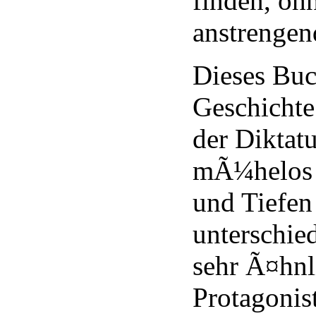
finden, oh
anstrengen
Dieses Buc
Geschichte
der Diktatu
mÃ¼helos 
und Tiefen
unterschie
sehr Ã¤hnl
Protagonis