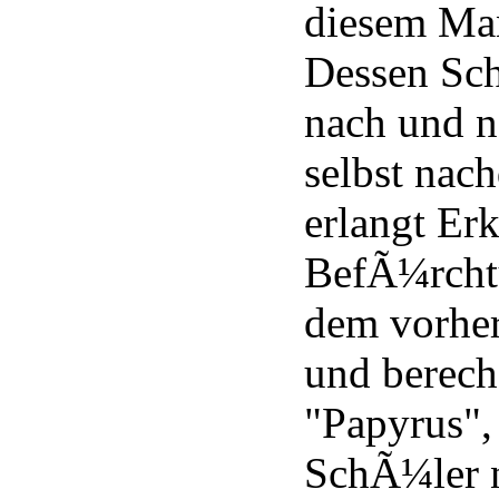
diesem Man
Dessen Sch
nach und n
selbst nac
erlangt Er
BefÃ¼rchtu
dem vorher
und berec
"Papyrus",
SchÃ¼ler n