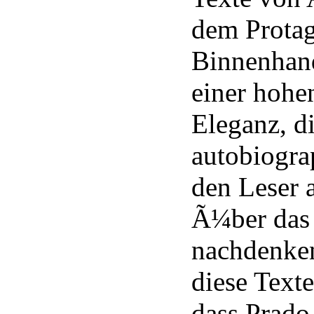
dem Protag
Binnenhan
einer hohe
Eleganz, d
autobiogra
den Leser 
Ã¼ber das
nachdenken
diese Texte
dass Prado,