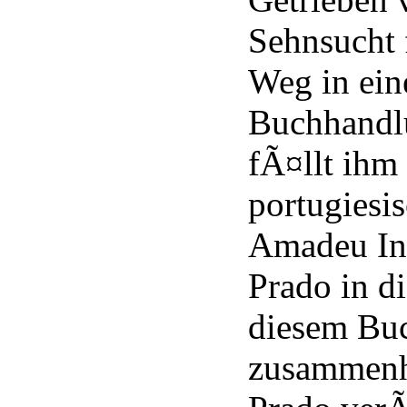
Sehnsucht 
Weg in ein
Buchhandlu
fÃ¤llt ihm
portugiesi
Amadeu In
Prado in d
diesem Buc
zusammenh