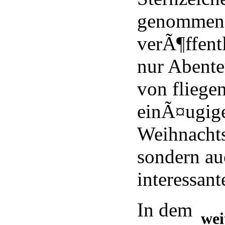
genommen.
verÃ¶ffentl
nur Abente
von fliege
einÃ¤ugig
Weihnacht
sondern au
interessant
In dem
wei