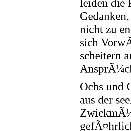
leiden die 
Gedanken, 
nicht zu e
sich Vorw
scheitern 
AnsprÃ¼c
Ochs und 
aus der see
ZwickmÃ¼h
gefÃ¤hrlic