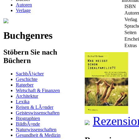
Informa
Autoren
ISBN
Verlage
Autore
Verlag
Sprach
Buchgenres
Seiten
Ersche
Extras
Stöbern Sie nach
Büchern
SachbÃ¼cher
Geschichte
Ratgeber
Wirtschaft & Finanzen
Architektur
Lexika
Reisen & LÃ¤nder
Geisteswissenschaften
Rezensio
Biographien
BildbÃ¤nde
Naturwissenschaften
Gesundheit & Medizin