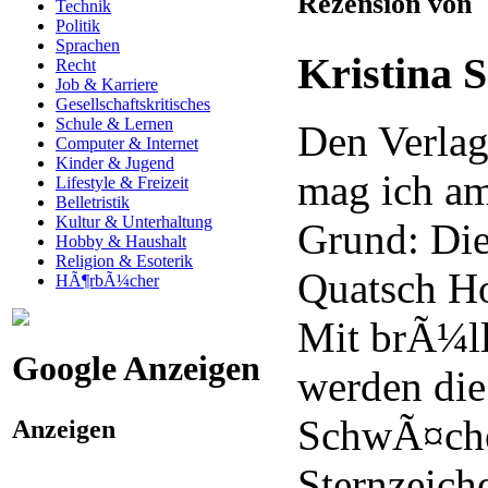
Rezension von
Technik
Politik
Sprachen
Kristina 
Recht
Job & Karriere
Gesellschaftskritisches
Schule & Lernen
Den Verlag
Computer & Internet
Kinder & Jugend
mag ich am
Lifestyle & Freizeit
Belletristik
Kultur & Unterhaltung
Grund: Di
Hobby & Haushalt
Religion & Esoterik
Quatsch H
HÃ¶rbÃ¼cher
Mit brÃ¼l
Google Anzeigen
werden di
SchwÃ¤che
Anzeigen
Sternzeich