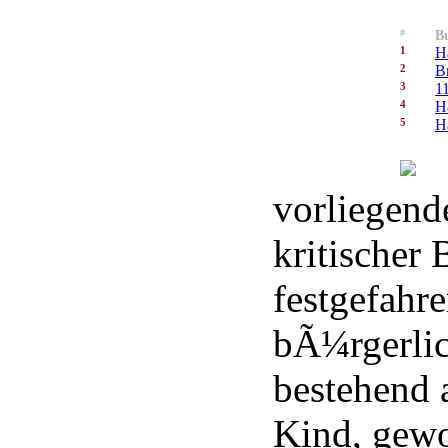
#
Bu
1
H
2
B
3
1
4
H
5
H
vorliegend
kritischer 
festgefahre
bÃ¼rgerlic
bestehend a
Kind, gewo