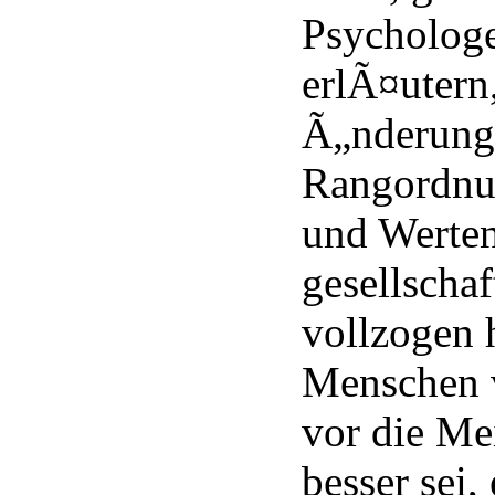
Psycholog
erlÃ¤utern,
Ã„nderung 
Rangordnu
und Werten
gesellscha
vollzogen h
Menschen v
vor die Me
besser sei,