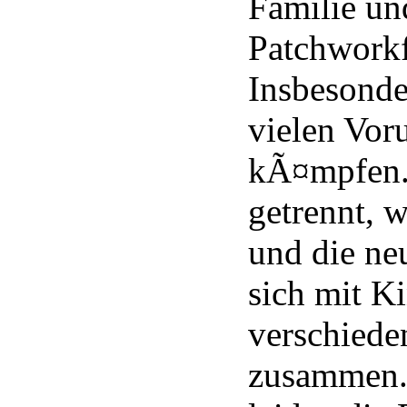
Familie un
Patchworkf
Insbesonder
vielen Voru
kÃ¤mpfen. 
getrennt, w
und die neu
sich mit K
verschiede
zusammen. 