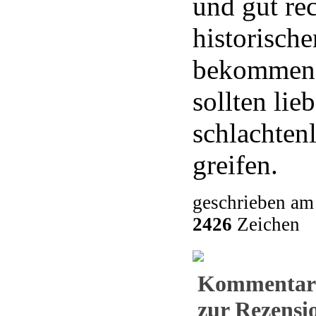
und gut re
historisch
bekommen, 
sollten lie
schlachtenl
greifen.
geschrieben am
2426
Zeichen
Kommentar
zur Rezensio