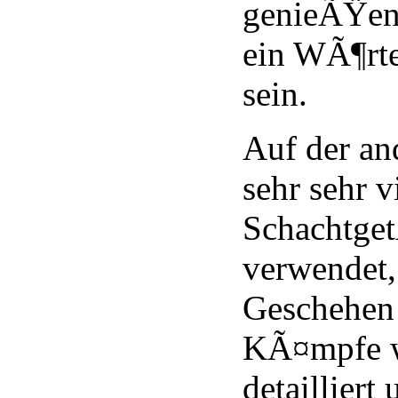
genieÃŸen 
ein WÃ¶rte
sein.
Auf der an
sehr sehr v
Schachtg
verwendet,
Geschehen
KÃ¤mpfe 
detailliert