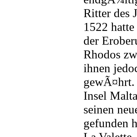
Ritter des 
1522 hatte 
der Erober
Rhodos zwa
ihnen jedo
gewÃ¤hrt. J
Insel Malt
seinen neu
gefunden ha
La Valette