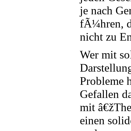
je nach Ge
fÃ¼hren, d
nicht zu E
Wer mit so
Darstellun
Probleme h
Gefallen da
mit â€žTh
einen soli