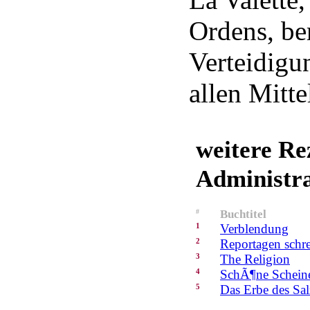
Ordens, ber
Verteidigun
allen Mitte
weitere Re
Administr
#
Buchtitel
1
Verblendung
2
Reportagen schre
3
The Religion
4
SchÃ¶ne Schein
5
Das Erbe des Sa