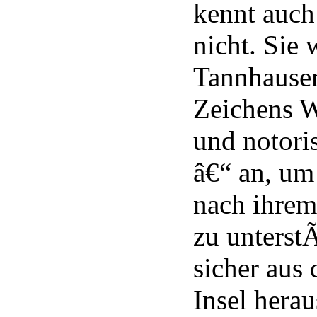
kennt auc
nicht. Sie 
Tannhauser
Zeichens 
und notori
â€“ an, um
nach ihrem
zu unterst
sicher aus
Insel hera