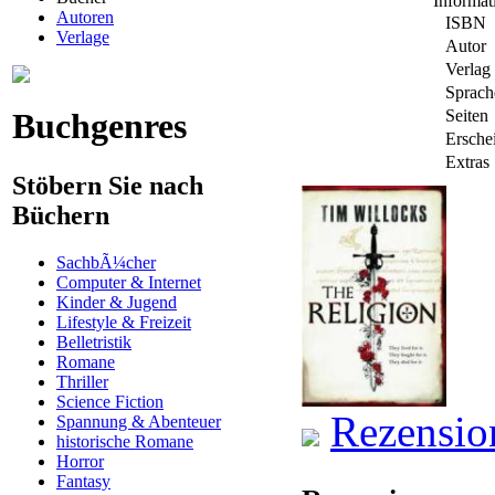
Informa
Autoren
ISBN
Verlage
Autor
Verlag
Sprach
Buchgenres
Seiten
Ersche
Extras
Stöbern Sie nach
Büchern
SachbÃ¼cher
Computer & Internet
Kinder & Jugend
Lifestyle & Freizeit
Belletristik
Romane
Thriller
Science Fiction
Rezensio
Spannung & Abenteuer
historische Romane
Horror
Fantasy