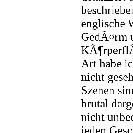
beschriebe
englische 
GedÃ¤rm 
KÃ¶rperflÃ
Art habe i
nicht gese
Szenen sin
brutal darge
nicht unbe
jeden Ges