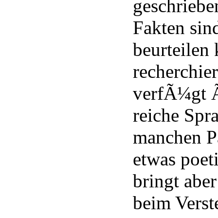
geschrieben
Fakten sind
beurteilen
recherchie
verfÃ¼gt Ã
reiche Spra
manchen P
etwas poet
bringt abe
beim Verst