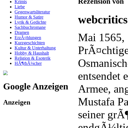
Rezension von
Krimis
Liebe
Gegenwartsliteratur
webcritic
Humor & Satire
Lyrik & Gedichte
Sachbuchromane
Dramen
Mai 1565,
ErzÃ¤hlungen
Kurzgeschichten
PrÃ¤chtige
Kultur & Unterhaltung
Hobby & Haushalt
Religion & Esoterik
Osmanisch
HÃ¶rbÃ¼cher
entsendet 
Google Anzeigen
Armee, an
Mustafa Pa
Anzeigen
seiner gr
endgÃ¼ltig