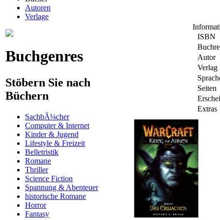
Autoren
Verlage
Informa
ISBN
Buchre
Buchgenres
Autor
Verlag
Sprach
Stöbern Sie nach
Seiten
Büchern
Ersche
Extras
SachbÃ¼cher
Computer & Internet
Kinder & Jugend
Lifestyle & Freizeit
Belletristik
Romane
Thriller
Science Fiction
Spannung & Abenteuer
historische Romane
Horror
Fantasy