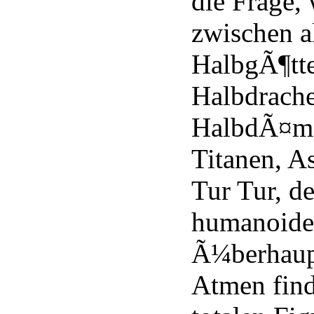
die Frage,
zwischen a
HalbgÃ¶tte
Halbdrach
HalbdÃ¤mo
Titanen, A
Tur Tur, d
humanoide
Ã¼berhaup
Atmen find