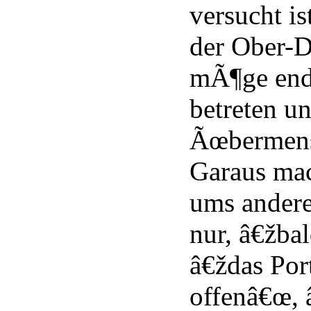
versucht is
der Ober-
mÃ¶ge end
betreten u
Ãœbermens
Garaus ma
ums andere
nur, â€žbal
â€ždas Port
offenâ€œ,