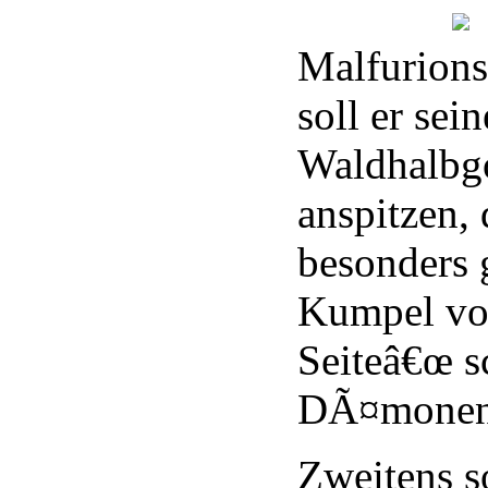
Malfurions
soll er sei
Waldhalbgo
anspitzen, 
besonders 
Kumpel vo
Seiteâ€œ s
DÃ¤monen
Zweitens so