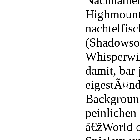
Nachnamen 
Highmounta
nachtelfis
(Shadowson
Whisperwin
damit, bar 
eigestÃ¤nd
Background
peinlichen
â€žWorld o