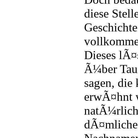
diese Stell
Geschichte 
vollkomme
Dieses lÃ¤
Ã¼ber Tau
sagen, die
erwÃ¤hnt 
natÃ¼rlich
dÃ¤mliche