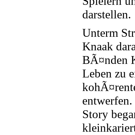
Spielern un
darstellen.
Unterm Stri
Knaak dara
BÃ¤nden K
Leben zu e
kohÃ¤rent
entwerfen.
Story bega
kleinkarier