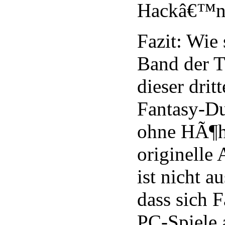
Hackâ€™n
Fazit: Wie
Band der Tr
dieser drit
Fantasy-Du
ohne HÃ¶h
originelle
ist nicht a
dass sich F
PC-Spiele 