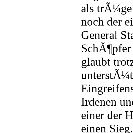
als trÃ¼ge
noch der ei
General St
SchÃ¶pfer 
glaubt trot
unterstÃ¼
Eingreifen
Irdenen u
einer der 
einen Sieg