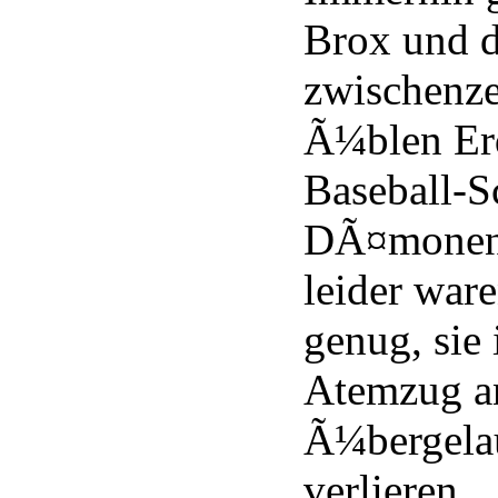
Brox und 
zwischenze
Ã¼blen Er
Baseball-S
DÃ¤monens
leider war
genug, sie
Atemzug a
Ã¼bergelau
verlieren.