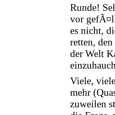
Runde! Sel
vor gefÃ¤l
es nicht, d
retten, de
der Welt K
einzuhauch
Viele, vie
mehr (Quas
zuweilen st