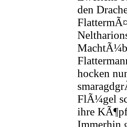
den Drache
FlattermÃ
Neltharions
MachtÃ¼b
Flatterman
hocken nu
smaragdgr
FlÃ¼gel s
ihre KÃ¶pf
Immerhin g