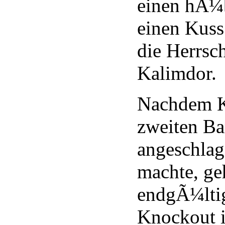
einen hÃ¼
einen Kuss
die Herrsc
Kalimdor.
Nachdem K
zweiten Ba
angeschla
machte, ge
endgÃ¼lti
Knockout i