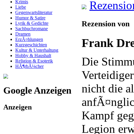
Rezensio
Krimis
Liebe
Gegenwartsliteratur
Humor & Satire
Rezension von
Lyrik & Gedichte
Sachbuchromane
Dramen
Frank Dr
ErzÃ¤hlungen
Kurzgeschichten
Kultur & Unterhaltung
Hobby & Haushalt
Die Stimmu
Religion & Esoterik
HÃ¶rbÃ¼cher
Verteidiger
nicht die a
Google Anzeigen
anfÃ¤nglic
Anzeigen
Kampf geg
Legion erw