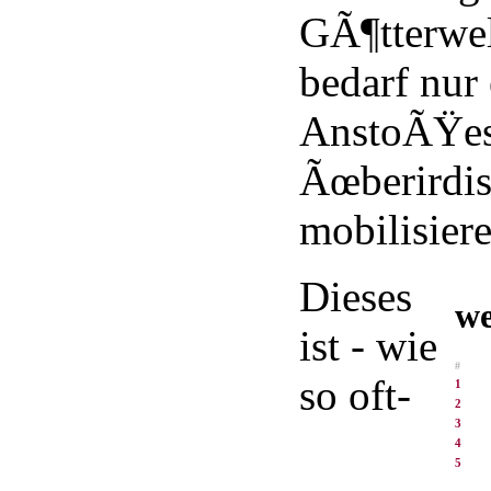
GÃ¶tterwel
bedarf nur 
AnstoÃŸes
Ãœberirdis
mobilisiere
Dieses
we
ist - wie
#
so oft-
1
2
3
4
5