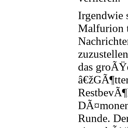
Irgendwie s
Malfurion 
Nachrichte
zuzustelle
das groÃŸ
â€žGÃ¶tte
RestbevÃ¶l
DÃ¤monenâ
Runde. Der