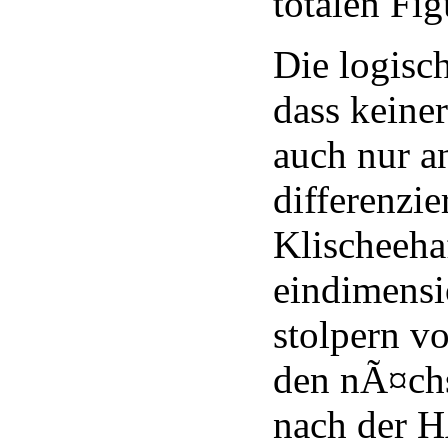
totalen Fig
Die logisc
dass keine
auch nur 
differenzie
Klischeeha
eindimensi
stolpern v
den nÃ¤chs
nach der H