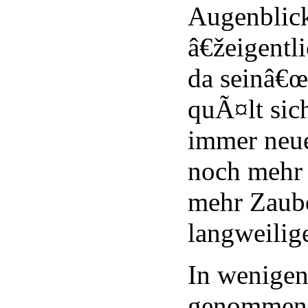
Augenblic
â€žeigentli
da seinâ€œ,
quÃ¤lt sic
immer neu
noch mehr
mehr Zaub
langweilig
In wenigen
genommen 