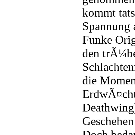
kommt tats
Spannung au
Funke Orig
den trÃ¼b
Schlachten
die Moment
ErdwÃ¤chte
Deathwing)
Geschehen i
Doch bedau