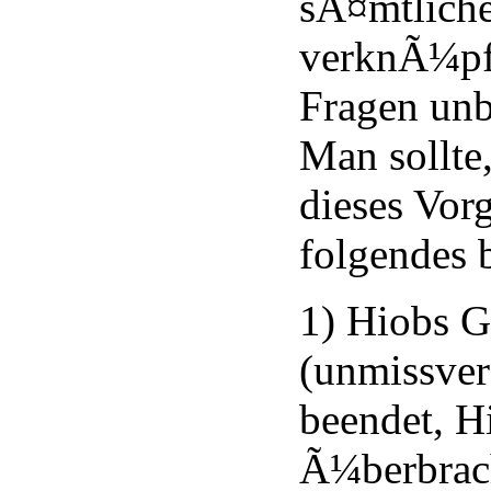
sÃ¤mtliche
verknÃ¼pft
Fragen unb
Man sollte,
dieses Vor
folgendes 
1) Hiobs G
(unmissver
beendet, Hi
Ã¼berbrac