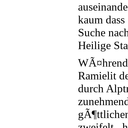
auseinand
kaum dass 
Suche nach 
Heilige Sta
WÃ¤hrend M
Ramielit de
durch Alp
zunehmend 
gÃ¶ttlich
zweifelt , 