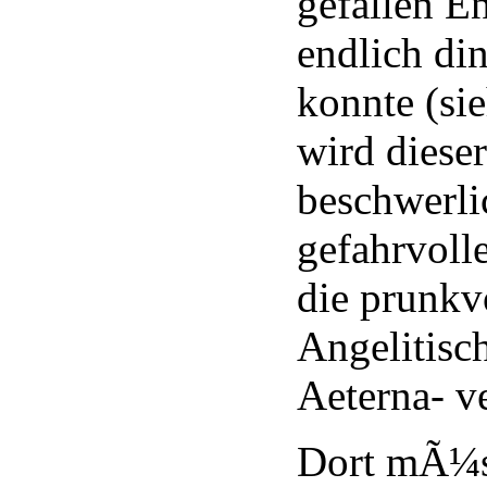
gefallen E
endlich di
konnte (si
wird diese
beschwerli
gefahrvol
die prunkv
Angelitisc
Aeterna- v
Dort mÃ¼s