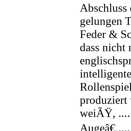
Abschluss 
gelungen Tr
Feder & Sc
dass nicht 
englischs
intelligent
Rollenspi
produziert 
weiÃŸ, ...
Augeâ€,...