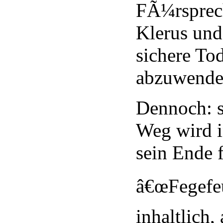
FÃ¼rsprech
Klerus und
sichere Tod
abzuwenden
Dennoch: s
Weg wird 
sein Ende 
â€œFegefeu
inhaltlich, 