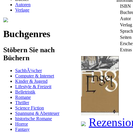
Informa
Autoren
ISBN
Verlage
Buchre
Autor
Verlag
Buchgenres
Sprach
Seiten
Ersche
Stöbern Sie nach
Extras
Büchern
SachbÃ¼cher
Computer & Internet
Kinder & Jugend
Lifestyle & Freizeit
Belletristik
Romane
Thriller
Science Fiction
Spannung & Abenteuer
Rezensio
historische Romane
Horror
Fantasy