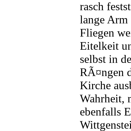
rasch fests
lange Arm 
Fliegen wei
Eitelkeit u
selbst in d
RÃ¤ngen de
Kirche aus
Wahrheit, m
ebenfalls E
Wittgenste