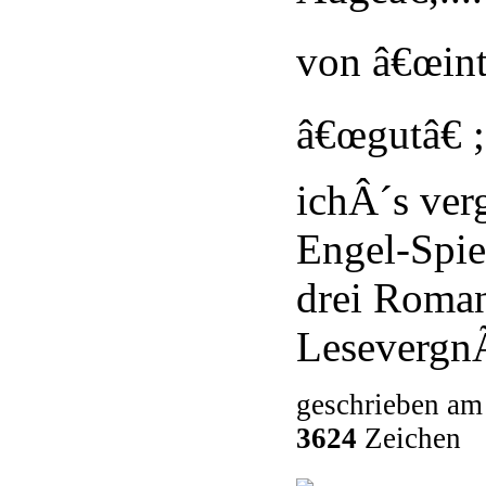
von â€œint
â€œgutâ€ ;
ichÂ´s ver
Engel-Spie
drei Roma
Lesevergn
geschrieben am
3624
Zeichen