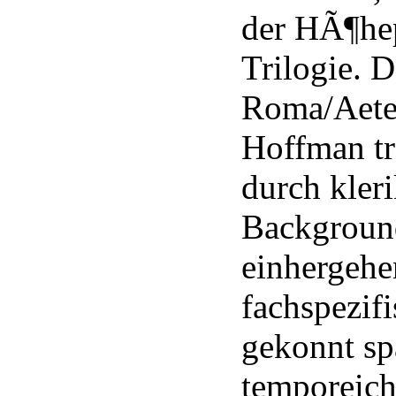
der HÃ¶he
Trilogie. 
Roma/Aete
Hoffman tr
durch kler
Backgroun
einhergehe
fachspezif
gekonnt sp
temporeich