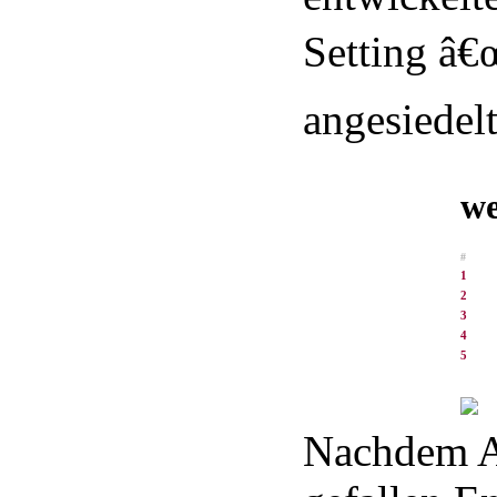
Setting â€
angesiedelt 
we
#
1
2
3
4
5
Nachdem Ar