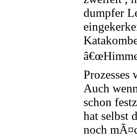
dumpfer Le
eingekerke
Katakombe
â€œHimmels
Prozesses 
Auch wenn
schon festz
hat selbst 
noch mÃ¤c