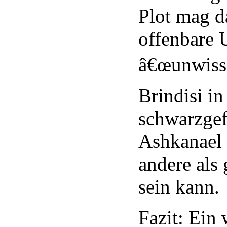
Plot mag da
offenbare 
â€œunwiss
Brindisi i
schwarzge
Ashkanael s
andere al
sein kann.
Fazit: Ein