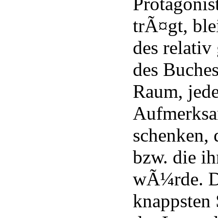
Protagonis
trÃ¤gt, ble
des relati
des Buches
Raum, jed
Aufmerksa
schenken, d
bzw. die i
wÃ¼rde. D
knappsten 