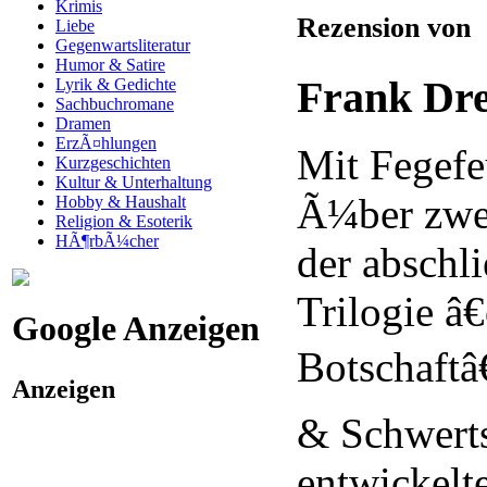
Krimis
Rezension von
Liebe
Gegenwartsliteratur
Humor & Satire
Frank Dr
Lyrik & Gedichte
Sachbuchromane
Dramen
ErzÃ¤hlungen
Mit Fegefe
Kurzgeschichten
Kultur & Unterhaltung
Ã¼ber zwei
Hobby & Haushalt
Religion & Esoterik
HÃ¶rbÃ¼cher
der abschl
Trilogie â
Google Anzeigen
Botschaftâ€
Anzeigen
& Schwerts
entwickelt