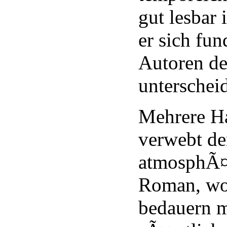
gut lesbar 
er sich fu
Autoren de
unterscheid
Mehrere H
verwebt de
atmosphÃ¤r
Roman, wo
bedauern m