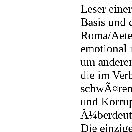
Leser einer
Basis und 
Roma/Aete
emotional 
um anderers
die im Ver
schwÃ¤rend
und Korru
Ã¼berdeutl
Die einzi