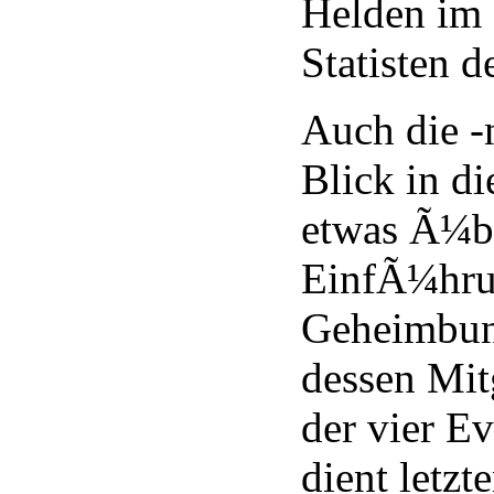
Helden im 
Statisten d
Auch die -
Blick in d
etwas Ã¼be
EinfÃ¼hru
Geheimbun
dessen Mit
der vier Ev
dient letzt