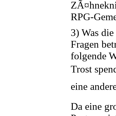
ZÃ¤hneknir
RPG-Gemei
3) Was die
Fragen betr
folgende W
Trost spende
eine andere
Da eine g