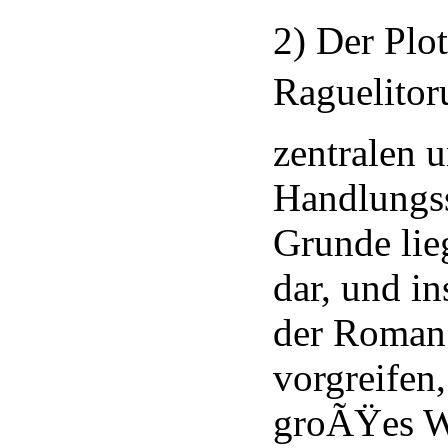
2) Der Plo
Raguelitoru
zentralen 
Handlungss
Grunde lie
dar, und in
der Roman 
vorgreifen,
groÃŸes W