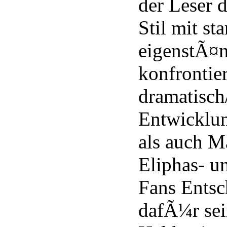
der Leser 
Stil mit st
eigenstÃ¤n
konfrontier
dramatisch
Entwicklun
als auch Ma
Eliphas- u
Fans Ents
dafÃ¼r sein