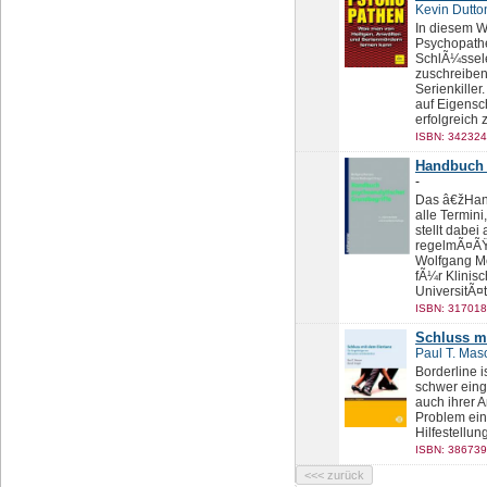
Kevin Dutto
In diesem We
Psychopathe
SchlÃ¼sselei
zuschreiben
Serienkille
auf Eigensc
erfolgreich 
ISBN: 342324
Handbuch 
-
Das â€žHand
alle Termin
stellt dabei
regelmÃ¤ÃŸi
Wolfgang Me
fÃ¼r Klinis
UniversitÃ¤
ISBN: 317018
Schluss m
Paul T. Mas
Borderline 
schwer eing
auch ihrer A
Problem ein
Hilfestellu
ISBN: 386739