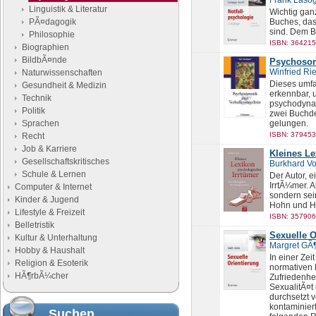
Frank Laso
Linguistik & Literatur
Wichtig gan
PÃ¤dagogik
Buches, das
sind. Dem B
Philosophie
ISBN: 364215
Biographien
BildbÃ¤nde
Psychosom
Winfried Rie
Naturwissenschaften
Dieses umfa
Gesundheit & Medizin
erkennbar, 
Technik
psychodynam
Politik
zwei Buchde
Sprachen
gelungen.
ISBN: 379453
Recht
Job & Karriere
Kleines L
Gesellschaftskritisches
Burkhard V
Schule & Lernen
Der Autor, e
IrrtÃ¼mer. A
Computer & Internet
sondern sei
Kinder & Jugend
Hohn und H
Lifestyle & Freizeit
ISBN: 357906
Belletristik
Sexuelle O
Kultur & Unterhaltung
Margret GÃ¶
Hobby & Haushalt
In einer Zei
Religion & Esoterik
normativen M
HÃ¶rbÃ¼cher
Zufriedenhei
SexualitÃ¤t 
durchsetzt 
kontaminier
Suchen