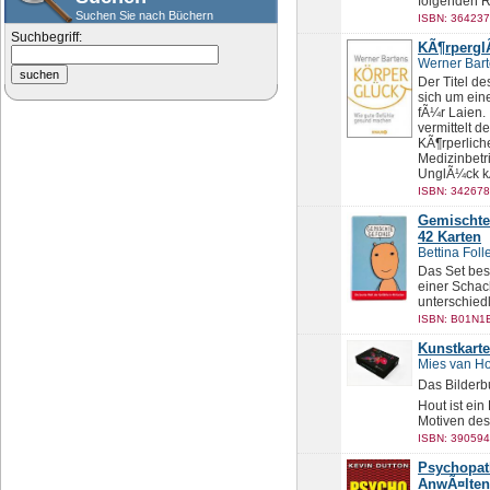
folgenden Re
Suchen Sie nach Büchern
ISBN: 364237
Suchbegriff:
KÃ¶rperg
Werner Bar
Der Titel d
sich um ein
fÃ¼r Laien.
vermittelt 
KÃ¶rperlich
Medizinbetr
UnglÃ¼ck kÃ
ISBN: 342678
Gemischte
42 Karten
Bettina Foll
Das Set bes
einer Schac
unterschied
ISBN: B01N1E
Kunstkarte
Mies van Ho
Das Bilderb
Hout ist ein
Motiven des
ISBN: 390594
Psychopat
AnwÃ¤lten