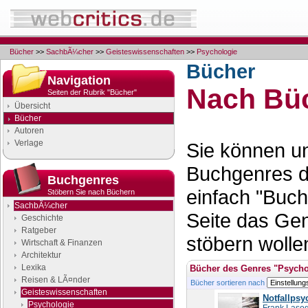
Bücher
>>
SachbÃ¼cher
>>
Geisteswissenschaften
>>
Psychologie
Bücher
Navigation
Nach Büc
Seiten der Rubrik "Bücher"
Übersicht
Bücher
Autoren
Verlage
Sie können un
Buchgenres d
Buchgenres
einfach "Buch
Stöbern Sie nach Büchern
SachbÃ¼cher
Seite das Ge
Geschichte
Ratgeber
stöbern wolle
Wirtschaft & Finanzen
Architektur
Lexika
Bücher des Genres "Psycho
Reisen & LÃ¤nder
Bücher sortieren nach
Geisteswissenschaften
Notfallpsy
Psychologie