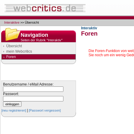
Interaktive
>> Übersicht
Interaktiv
Foren
Navigation
Seiten der Rubrik "Interaktiv"
Übersicht
Die Foren-Funktion von webcr
mein Webcritics
Sie noch um ein wenig Ged
Foren
Login
Anmelden bei webcritics
Benutzername / eMail Adresse:
Passwort:
|
[neu registrieren]
[Passwort vergessen]