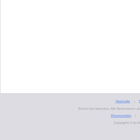
Startseite
|
Bücher bei webcritics: Alle Rezensionen 
Rezensenten
|
Copyrights © by A