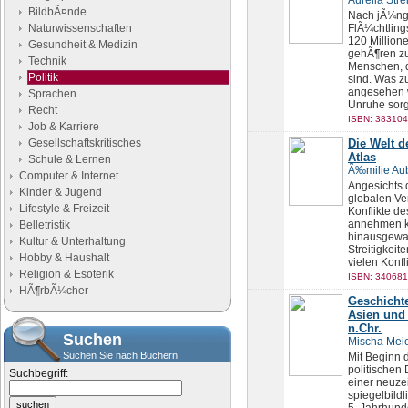
Aurelia Strei
BildbÃ¤nde
Nach jÃ¼ng
Naturwissenschaften
FlÃ¼chtling
120 Millione
Gesundheit & Medizin
gehÃ¶ren zu
Technik
Menschen, d
Politik
sind. Was z
angesehen w
Sprachen
Unruhe sorgt,
Recht
ISBN: 383104
Job & Karriere
Gesellschaftskritisches
Die Welt d
Atlas
Schule & Lernen
Ã‰milie Au
Computer & Internet
Angesichts 
Kinder & Jugend
globalen V
Lifestyle & Freizeit
Konflikte d
annehmen k
Belletristik
hinausgewac
Kultur & Unterhaltung
Streitigkeit
Hobby & Haushalt
vielen Konfli
Religion & Esoterik
ISBN: 340681
HÃ¶rbÃ¼cher
Geschicht
Asien und 
n.Chr.
Suchen
Mischa Mei
Suchen Sie nach Büchern
Mit Beginn 
politischen
Suchbegriff:
einer neuze
spiegelbild