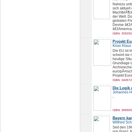
Nahezu unbe
sich aktuell
MachtblÃ¶ck
der Welt. D
globalen Fre
Devise â€žA
â€žAmerica 
ISBN: 359350
Projekt Eu
Kiran Klaus
Die EU ist 
scheint sie 
heutige Sit
Grundlage d
Archivreche
europÃ¤isch
Projekt Euro
ISBN: 340672
Die Logik
Johannes H
-
ISBN: 389665
Bayern kan
Wilfried Sc
Seit den 19
von Franz J