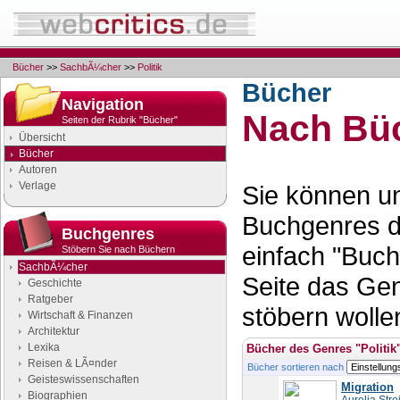
Bücher
>>
SachbÃ¼cher
>>
Politik
Bücher
Navigation
Nach Büc
Seiten der Rubrik "Bücher"
Übersicht
Bücher
Autoren
Verlage
Sie können un
Buchgenres d
Buchgenres
einfach "Buch
Stöbern Sie nach Büchern
SachbÃ¼cher
Seite das Ge
Geschichte
Ratgeber
stöbern wolle
Wirtschaft & Finanzen
Architektur
Lexika
Bücher des Genres "Politik
Reisen & LÃ¤nder
Bücher sortieren nach
Geisteswissenschaften
Migration
Biographien