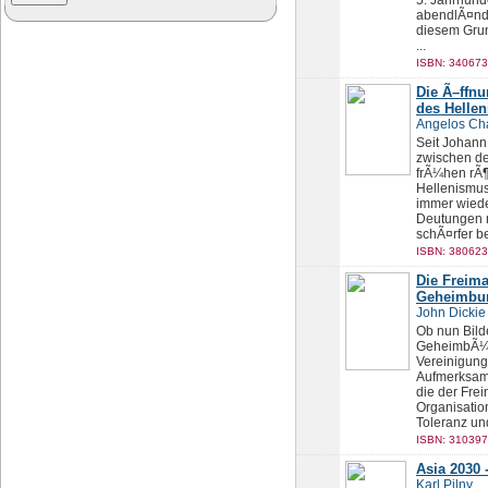
5. Jahrhund
abendlÃ¤ndi
diesem Gru
...
ISBN: 340673
Die Ã–ffnu
des Helle
Angelos Cha
Seit Johann
zwischen de
frÃ¼hen rÃ¶
Hellenismus
immer wiede
Deutungen r
schÃ¤rfer be
ISBN: 380623
Die Freima
Geheimbun
John Dickie
Ob nun Bilde
GeheimbÃ¼nd
Vereinigung 
Aufmerksamk
die der Fre
Organisatio
Toleranz un
ISBN: 310397
Asia 2030 
Karl Pilny