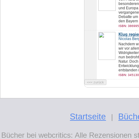
besonderen 
und Europa 
vergangenen
Debatte um 
den Bayern 
ISBN: 386995
Klug regie
Nicolas Ber
Nachdem wir
wir vor alle
Widrigkeiten
nun bedroht
Natur. Doch
Entwicklung
entstanden i
ISBN: 345130
Startseite
Büch
|
Bücher bei webcritics: Alle Rezensionen 