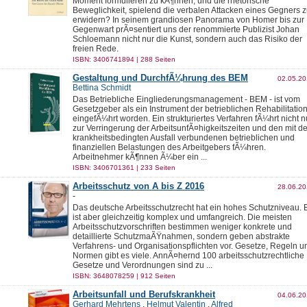
Moment formulieren zu kÃ¶nnen, und die rhetorische
Beweglichkeit, spielend die verbalen Attacken eines Gegners 
erwidern? In seinem grandiosen Panorama von Homer bis zur
Gegenwart prÃ¤sentiert uns der renommierte Publizist Johan
Schloemann nicht nur die Kunst, sondern auch das Risiko der
freien Rede.
ISBN: 3406741894 | 288 Seiten
Gestaltung und DurchfÃ¼hrung des BEM
02.05.2
Bettina Schmidt
Das Betriebliche Eingliederungsmanagement - BEM - ist vom
Gesetzgeber als ein Instrument der betrieblichen Rehabilitatio
eingefÃ¼hrt worden. Ein strukturiertes Verfahren fÃ¼hrt nicht n
zur Verringerung der ArbeitsunfÃ¤higkeitszeiten und den mit d
krankheitsbedingten Ausfall verbundenen betrieblichen und
finanziellen Belastungen des Arbeitgebers fÃ¼hren.
Arbeitnehmer kÃ¶nnen Ã¼ber ein ...
ISBN: 3406701361 | 233 Seiten
Arbeitsschutz von A bis Z 2016
28.06.2
-
Das deutsche Arbeitsschutzrecht hat ein hohes Schutzniveau. 
ist aber gleichzeitig komplex und umfangreich. Die meisten
Arbeitsschutzvorschriften bestimmen weniger konkrete und
detaillierte SchutzmaÃŸnahmen, sondern geben abstrakte
Verfahrens- und Organisationspflichten vor. Gesetze, Regeln u
Normen gibt es viele. AnnÃ¤hernd 100 arbeitsschutzrechtliche
Gesetze und Verordnungen sind zu ...
ISBN: 3648078259 | 912 Seiten
Arbeitsunfall und Berufskrankheit
04.06.2
Gerhard Mehrtens
,
Helmut Valentin
,
Alfred