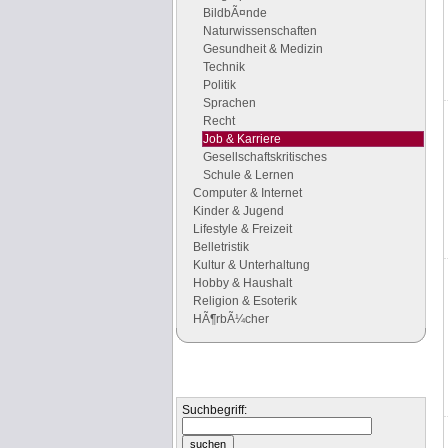
BildbÃ¤nde
Naturwissenschaften
Gesundheit & Medizin
Technik
Politik
Sprachen
Recht
Job & Karriere
Gesellschaftskritisches
Schule & Lernen
Computer & Internet
Kinder & Jugend
Lifestyle & Freizeit
Belletristik
Kultur & Unterhaltung
Hobby & Haushalt
Religion & Esoterik
HÃ¶rbÃ¼cher
Suchen
Suchen Sie nach Büchern
Suchbegriff: