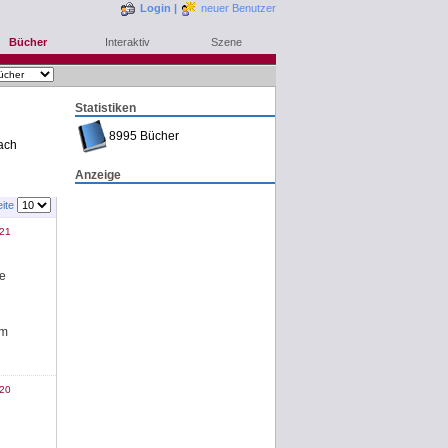
Login
|
neuer Benutzer
Bücher
Interaktiv
Szene
Statistiken
8995 Bücher
ach
Anzeige
eite
021
he
n
um
020
Rezension schreiben