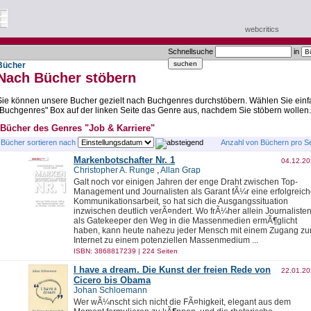
webcritics
Schnellsuche
in
Bücher
Nach Bücher stöbern
Sie können unsere Bucher gezielt nach Buchgenres durchstöbern. Wählen Sie einf
"Buchgenres" Box auf der linken Seite das Genre aus, nachdem Sie stöbern wollen.
Bücher des Genres "Job & Karriere"
Bücher sortieren nach
Anzahl von Büchern pro S
Markenbotschafter Nr. 1
04.12.2
Christopher A. Runge
,
Allan Grap
Galt noch vor einigen Jahren der enge Draht zwischen Top-
Management und Journalisten als Garant fÃ¼r eine erfolgreic
Kommunikationsarbeit, so hat sich die Ausgangssituation
inzwischen deutlich verÃ¤ndert. Wo frÃ¼her allein Journaliste
als Gatekeeper den Weg in die Massenmedien ermÃ¶glicht
haben, kann heute nahezu jeder Mensch mit einem Zugang z
Internet zu einem potenziellen Massenmedium ...
ISBN: 3868817239 | 224 Seiten
I have a dream. Die Kunst der freien Rede von
22.01.2
Cicero bis Obama
Johan Schloemann
Wer wÃ¼nscht sich nicht die FÃ¤higkeit, elegant aus dem