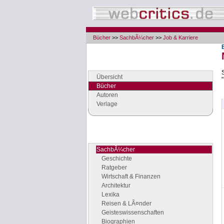
Bücher
>>
SachbÃ¼cher
>>
Job & Karriere
Navigation
Seiten der Rubrik "Bücher"
Übersicht
Bücher
Autoren
Verlage
Buchgenres
Stöbern Sie nach Büchern
SachbÃ¼cher
Geschichte
Ratgeber
Wirtschaft & Finanzen
Architektur
Lexika
Reisen & LÃ¤nder
Geisteswissenschaften
Biographien