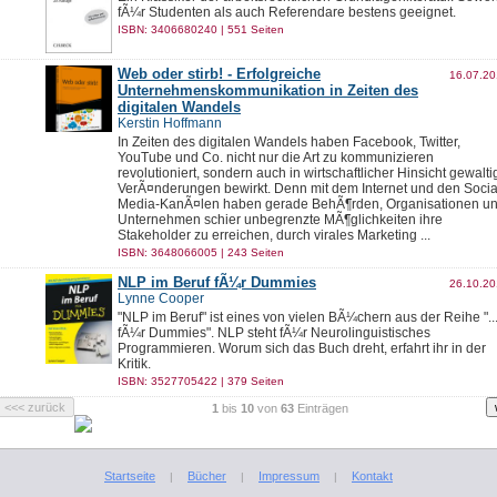
fÃ¼r Studenten als auch Referendare bestens geeignet.
ISBN: 3406680240 | 551 Seiten
Web oder stirb! - Erfolgreiche
16.07.2
Unternehmenskommunikation in Zeiten des
digitalen Wandels
Kerstin Hoffmann
In Zeiten des digitalen Wandels haben Facebook, Twitter,
YouTube und Co. nicht nur die Art zu kommunizieren
revolutioniert, sondern auch in wirtschaftlicher Hinsicht gewalti
VerÃ¤nderungen bewirkt. Denn mit dem Internet und den Socia
Media-KanÃ¤len haben gerade BehÃ¶rden, Organisationen u
Unternehmen schier unbegrenzte MÃ¶glichkeiten ihre
Stakeholder zu erreichen, durch virales Marketing ...
ISBN: 3648066005 | 243 Seiten
NLP im Beruf fÃ¼r Dummies
26.10.2
Lynne Cooper
"NLP im Beruf" ist eines von vielen BÃ¼chern aus der Reihe "..
fÃ¼r Dummies". NLP steht fÃ¼r Neurolinguistisches
Programmieren. Worum sich das Buch dreht, erfahrt ihr in der
Kritik.
ISBN: 3527705422 | 379 Seiten
1
bis
10
von
63
Einträgen
Startseite
Bücher
Impressum
Kontakt
|
|
|