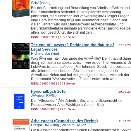
SchÃ¶nberger
Bei der Bearbeitung und Beurteilung von ArbeitsunfÃ¤llen und
Berufskrankheiten bedeutet die komplizierte Verzahnung
juristischer, medizinischer und verwaltungsmÃ¤ÃŸiger Fragen
eine Herausforderung fÃ¼r alle Verantwortlichen. Schon seit
vielen Jahren wird das Standardwerk â€žArbeitsunfall und
Berufskrankheitâ€œ deshalb als fundierte Arbeitsgrundlage be
allen hochgeschÃ¤tzt, die sich mit den ...
ISBN: 3503167951 | 1397 Seiten
The end of Lawyers? Rethinking the Nature of
27.09.2
Legal Services
Richard Susskind
Was fÃ¼r ein Titel! Das Ende der AnwÃ¤lte? Der Inhalt ist dann
doch nicht ganz so apokalyptisch, wie es der Titel verspricht. D
LektÃ¼re ist aber auf jeden Fall lohnend. Susskind arbeitet u.a
als Unternehmensberater fÃ¼r international agierende
Anwaltskanzleien und hat einige originelle Ideen, wie sich der
Rechtsmarkt fÃ¼r AnwÃ¤lte in Zukunft entwickeln wird.
ISBN: 0199593612 | 303 Seiten
Personalbuch 2016
29.08.2
JÃ¼rgen RÃ¶ller
Der "Allrounder" fÃ¼r Arbeits-, Sozial- und Steuerrecht im
Personalwesen. Alles Wichtige auf einen Blick
ISBN: 3406683835 | 2971 Seiten
Arbeitsrecht (Grundrisse des Rechts)
11.04.2
Gregor ThÃ¼sing
,
Wilhelm DÃ¼tz
Ein Klassiker der arbeitsrechtlichen Grundlagenliteratur. Sowoh