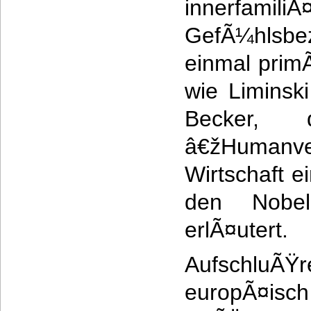
innerfami
GefÃ¼hlsb
einmal primÃ
wie Liminsk
Becker, 
â€žHumanv
Wirtschaft 
den Nobelp
erlÃ¤utert.
AufschluÃŸ
europÃ¤isch