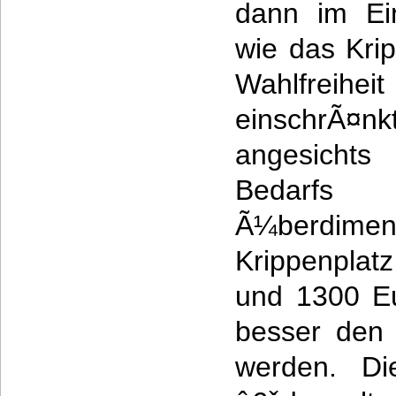
dann im Ein
wie das Kri
Wahlfrei
einschr
angesichts 
Bedarfs
Ã¼berdime
Krippenplat
und 1300 Eu
besser den 
werden. Di