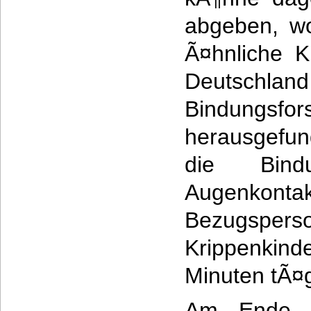
abgeben, wo
Ã¤hnliche K
Deutsc
Bindungsfo
herausgefu
die Bind
Augenko
Bezugsper
Krippenkind
Minuten tÃ¤gl
Am Ende se