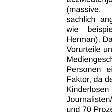
(massive,
sachlich an
wie beispi
Herman). Da
Vorurteile u
Medienge
Personen e
Faktor, da d
Kinder
Journalist
und 70 Proze