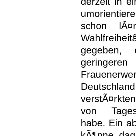
derzeit in e
umorientiere
schon lÃ¤
Wahlfreih
gegeben, 
geringeren
Frauenerwe
Deutsch
verstÃ¤rkt
von Tages
habe. Ein a
kÃ¶nne dag