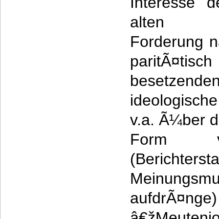
Interesse d
alten rad
Forderung n
paritÃ¤ti
besetzenden
ideologisc
v.a. Ã¼ber d
Form v
(Berichters
Meinungsmust
aufdrÃ
â€žMeutenj