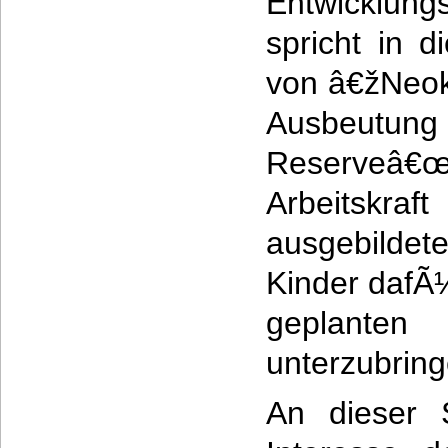
Entwicklun
spricht in
von â€žNeok
Ausbeutu
Reserveâ
Arbeitsk
ausgebild
Kinder dafÃ¼
geplante
unterzubring
An dieser S