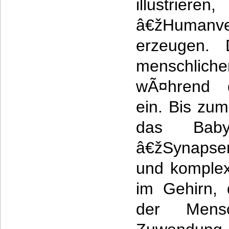
illustrie
â€žHumanv
erzeugen. 
menschliche
wÃ¤hrend d
ein. Bis zum
das Baby
â€žSynapse
und komplex
im Gehirn, 
der Mens