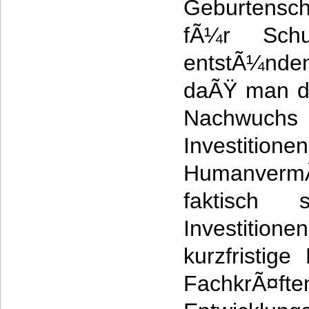
Geburtensc
fÃ¼r Schu
entstÃ¼nde
daÃŸ man d
Nachwuch
Investi
HumanvermÃ¶
faktisch 
Investitione
kurzfristige
Fachk