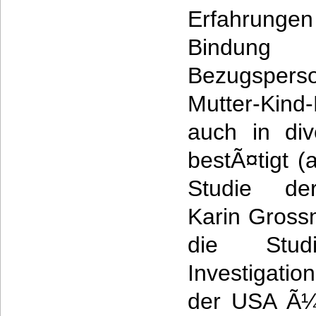
Erfahrungen 
Bindung
Bezugspers
Mutter-Ki
auch in div
bestÃ¤tigt 
Studie der
Karin Gross
die Stud
Investigatio
der USA Ã¼