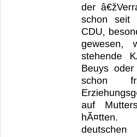
der â€žVerr
schon seit 
CDU, besond
gewesen, w
stehende K
Beuys oder
schon f
Erziehungs
auf Mutter
hÃ¤tten.
deutschen 