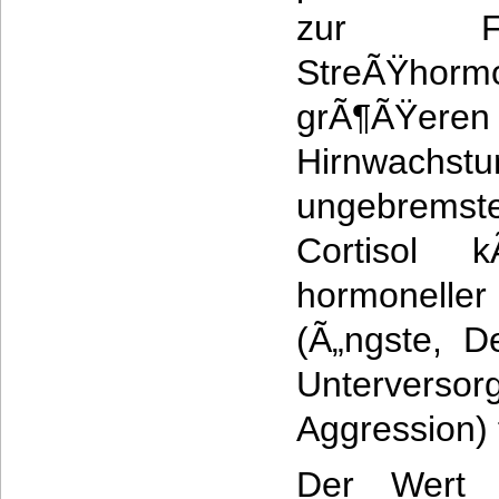
zur Fr
StreÃŸhorm
grÃ¶ÃŸe
Hirnwach
ungebremst
Cortisol 
hormonell
(Ã„ngste, D
Unterver
Aggression)
Der Wert p