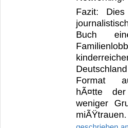
Fazit: Dies
journalistis
Buch ein
Familienlo
kinderre
Deutschlan
Format a
hÃ¤tte der
weniger Gr
miÃŸtrauen.
geschrieben a