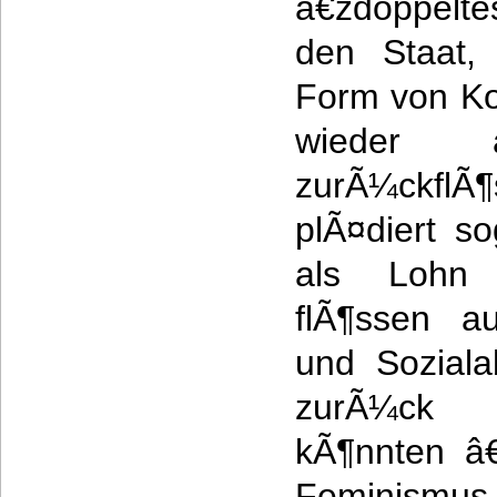
â€ždoppelt
den Staat,
Form von Ko
wieder
zurÃ¼ckf
plÃ¤diert s
als Lohn 
flÃ¶ssen a
und Sozial
zurÃ¼ck 
kÃ¶nnten â
Feminismu