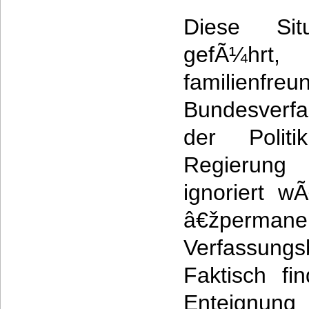
Diese Si
gefÃ¼hr
familienfre
Bundesverf
der Polit
Regierun
ignoriert w
â€žpermane
Verfassung
Faktisch fi
Enteignung