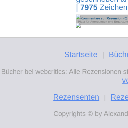
|
7975
Zeichen
Kommentare zur Rezension (0)
Platz für Anregungen und Ergänzun
Startseite
Büch
|
Bücher bei webcritics: Alle Rezensionen 
v
Rezensenten
Reze
|
Copyrights © by Alexande