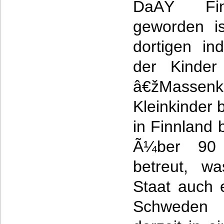
DaÃŸ Fin
geworden is
dortigen in
der Kinder
â€žMassenk
Kleinkinder 
in Finnland
Ã¼ber 90
betreut, wa
Staat auch 
Schweden