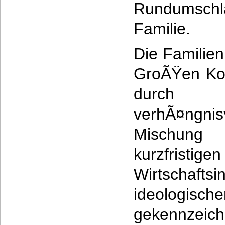
Rundumsc
Anzeigen
Familie.
Die Familienp
GroÃŸen Koa
durch
verhÃ¤ngnis
Mischu
kurzfristigen
Wirtscha
ideologi
gekennzei