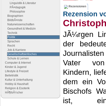
Linguistik & Literatur
Rezensionen
PÃ¤dagogik
Philosophie
Rezension v
Biographien
Christop
BildbÃ¤nde
Naturwissenschaften
Gesundheit & Medizin
JÃ¼rgen Lim
Technik
Politik
der bedeute
Sprachen
Recht
Job & Karriere
Journalisten
Gesellschaftskritisches
Schule & Lernen
Vater von
Computer & Internet
Kinder & Jugend
Kindern, lie
Lifestyle & Freizeit
Belletristik
dem ein Vo
Kultur & Unterhaltung
Hobby & Haushalt
Religion & Esoterik
Bischofs Wa
HÃ¶rbÃ¼cher
ist, ei
Google Anzeigen