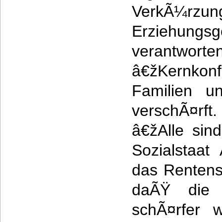
VerkÃ
Erziehun
verantworte
â€žKernkonf
Familien u
verschÃ¤rft.
â€žAlle sin
Sozialstaat
das Rentens
daÃŸ die G
schÃ¤rfer 