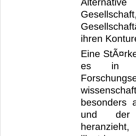
Alternativ
Gesellschaf
Gesellschaf
ihren Kontur
Eine StÃ¤rk
es in g
Forschun
wissenschaf
besonders a
und der B
heranzieht