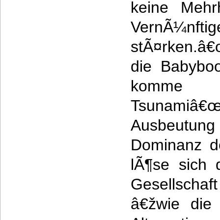
keine Mehr
VernÃ¼nfti
stÃ¤rken.â
die Babybo
komme e
Tsunami
Ausbeutung 
Dominanz d
lÃ¶se sich d
Gesellschaft
â€žwie die