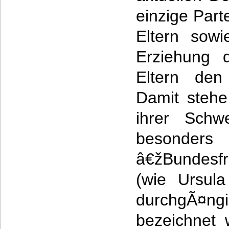
einzige Part
Eltern sow
Erziehung 
Eltern den
Damit stehe
ihrer Schw
beso
â€žBundesfr
(wie Ursul
durchgÃ
bezeichnet w