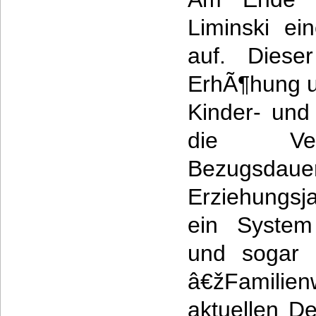
Liminski ei
auf. Dieser
ErhÃ¶hung u
Kinder- und
die Ver
Bezugsdau
Erziehungsj
ein System
und sogar d
â€žFamilien
aktuellen D