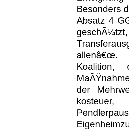
Besonders die
Absatz 4 GG
geschÃ¼tzt,
Transfer
allenâ€œ.
Koalition, 
MaÃŸnahmen
der Mehrwe
kosteuer
Pendler
Eigenhe