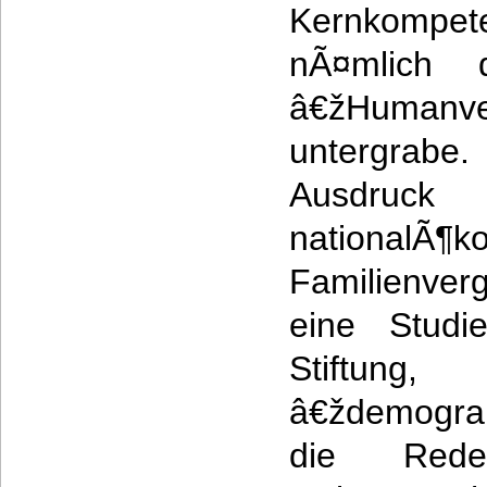
Kernkompe
nÃ¤mlich 
â€žHumanv
untergrab
Ausd
nationalÃ¶k
Familienve
eine Studi
Stiftun
â€ždemogra
die Red