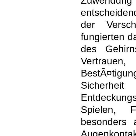
Zuwendung
entscheiden
der Versch
fungierten d
des Gehirn
Vertrau
BestÃ¤ti
Sicherhe
Entdeckun
Spielen, 
besonders 
Augenkont