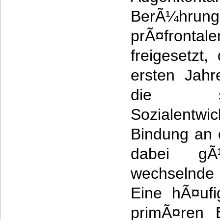
BerÃ¼hru
prÃ¤fronta
freigesetzt
ersten Jahr
die sp
Sozialentwic
Bindung an e
dabei gÃ
wechselnde
Eine hÃ¤uf
primÃ¤ren 