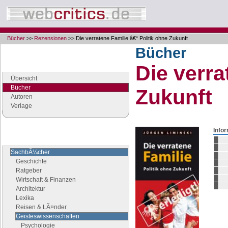
Bücher
>>
Rezensionen
>> Die verratene Familie â€“ Politik ohne Zukunft
Bücher
Navigation
Die verra
Seiten der Rubrik "Bücher"
Übersicht
Bücher
Zukunft
Autoren
Verlage
Info
Buchgenres
Stöbern Sie nach Büchern
SachbÃ¼cher
Geschichte
Ratgeber
Wirtschaft & Finanzen
Architektur
Lexika
Reisen & LÃ¤nder
Geisteswissenschaften
Psychologie