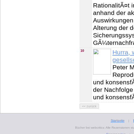
RationalitÃ¤t
anhand der akt
Auswirkungen
Alterung der d
Sicherungssys
GÃ¼ternachfr
10
Hurra, 
gesells
Peter M
Reprodu
und konsensfÃ
der Nachfolge
und konsensfÃ
Startseite
|
Bücher bei webcritics: Alle Rezensionen 