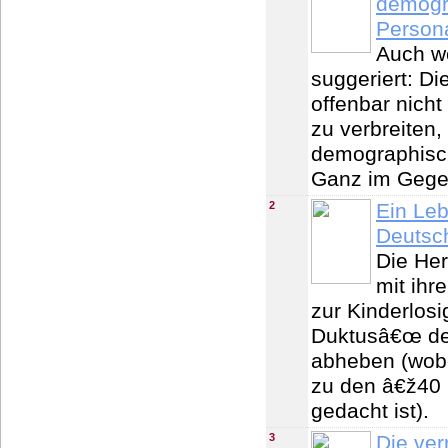
demogr
Person
Auch we
suggeriert: D
offenbar nicht
zu verbreiten,
demographisch
Ganz im Gegen
2
Ein Leb
Deutsc
Die He
mit ih
zur Kinderlosi
Duktusâ€œ de
abheben (wobei
zu den â€ž40
gedacht ist).
3
Die ver