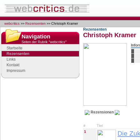
webcritics
>>
Rezensenten
>> Christoph Kramer
Rezensenten
Christoph Kramer
Navigation
Seiten der Rubrik "webcritics"
Info
Startseite
Rezensenten
Links
Kontakt
Impressum
Google Anzeigen
Rezensionen
#
Titel
1
Die Zuk