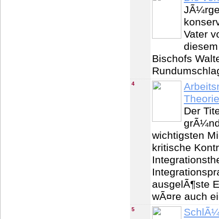
JÃ¼rgen
konserv
Vater v
diesem
Bischofs Walt
Rundumschlag
4
Arbeits
Theorie
Der Tit
grÃ¼ndl
wichtigsten M
kritische Kont
Integrationst
Integrationspr
ausgelÃ¶ste E
wÃ¤re auch ei
5
SchlÃ¼