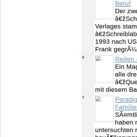
Beruf
Der zwe
â€žSch
Verlages stam
â€žSchreiblab
1993 nach US
Frank gegrÃ¼
6
Reden 
Ein Mag
alle d
â€žQue
mit diesem Ba
7
Paradig
Familie
SÃ¤mtli
haben 
untersuchten 