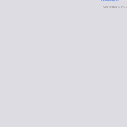
Rezensenten
|
Copyrights © by A