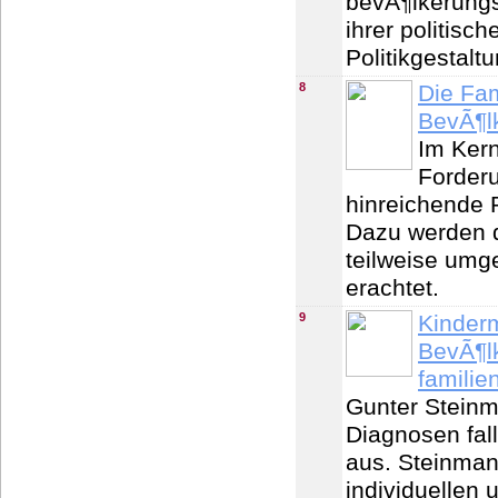
bevÃ¶lkerungsp
ihrer politisc
Politikgestaltu
8
Die Fam
BevÃ¶lk
Im Kern
Forder
hinreichende
Dazu werden d
teilweise umge
erachtet.
9
Kinderm
BevÃ¶l
familie
Gunter Stein
Diagnosen fal
aus. Steinmann
individuellen