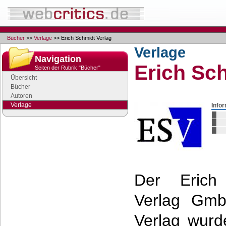
Bücher
>>
Verlage
>> Erich Schmidt Verlag
Verlage
Navigation
Erich Sc
Seiten der Rubrik "Bücher"
Übersicht
Bücher
Autoren
Verlage
Info
Google Anzeigen
Anzeigen
Der Erich
Verlag Gm
Verlag wurd