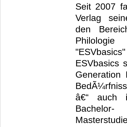
Seit 2007 f
Verlag sei
den Berei
Philologi
"ESVbas
ESVbasics s
Generation 
BedÃ¼rfnis
â€“ auch i
Bach
Masterst