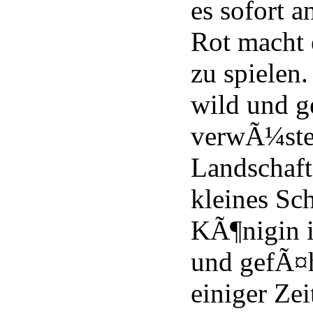
es sofort 
Rot macht 
zu spielen.
wild und g
verwÃ¼stet
Landschaf
kleines Sc
KÃ¶nigin is
und gefÃ¤h
einiger Zei