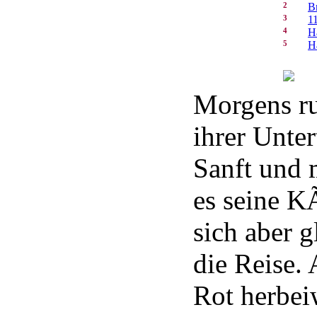
2
B
3
1
4
H
5
H
Morgens ru
ihrer Unter
Sanft und
es seine K
sich aber g
die Reise.
Rot herbe