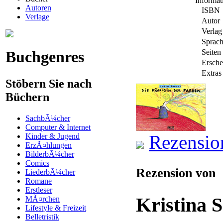
Informa
Autoren
ISBN
Verlage
Autor
Verlag
Sprac
Buchgenres
Seiten
Ersche
Extras
Stöbern Sie nach
Büchern
SachbÃ¼cher
Computer & Internet
Rezensio
Kinder & Jugend
ErzÃ¤hlungen
BilderbÃ¼cher
Comics
Rezension von
LiederbÃ¼cher
Romane
Erstleser
Kristina 
MÃ¤rchen
Lifestyle & Freizeit
Belletristik