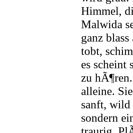
Himmel, di
Malwida se
ganz blass
tobt, schim
es scheint
zu hÃ¶ren. 
alleine. Si
sanft, wil
sondern ei
traurig. Pl