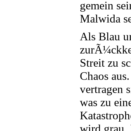
gemein sei
Malwida se
Als Blau u
zurÃ¼ckke
Streit zu s
Chaos aus.
vertragen s
was zu ein
Katastroph
wird grau.