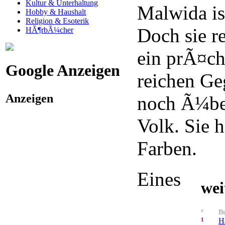
Kultur & Unterhaltung
Malwida is
Hobby & Haushalt
Religion & Esoterik
Doch sie r
HÃ¶rbÃ¼cher
ein prÃ¤ch
Google Anzeigen
reichen G
Anzeigen
noch Ã¼ber
Volk. Sie 
Farben.
Eines
wei
#
Bu
1
H