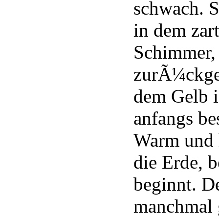
schwach. S
in dem zar
Schimmer, 
zurÃ¼ckgel
dem Gelb i
anfangs bes
Warm und h
die Erde, b
beginnt. D
manchmal 