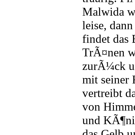
Malwida we
leise, dann
findet das 
TrÃ¤nen wi
zurÃ¼ck un
mit seiner 
vertreibt 
von Himmel
und KÃ¶nig
das Gelb u