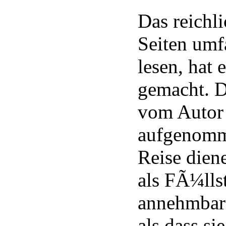
Das reichli
Seiten umf
lesen, hat
gemacht. D
vom Autor 
aufgenomme
Reise diene
als FÃ¼lls
annehmbar
als dass si