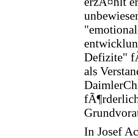
erzÃ¤hlt e
unbewiesen
"emotional
entwicklun
Defizite" 
als Verstan
DaimlerChr
fÃ¶rderlich
Grundvorau
In Josef A