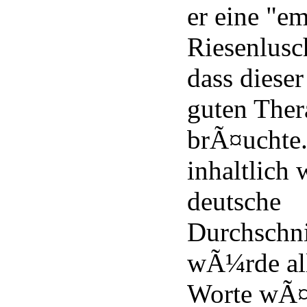
er eine "em
Riesenlusc
dass dieser
guten Ther
brÃ¤uchte.
inhaltlich
deutsche
Durchschn
wÃ¼rde all
Worte wÃ¤