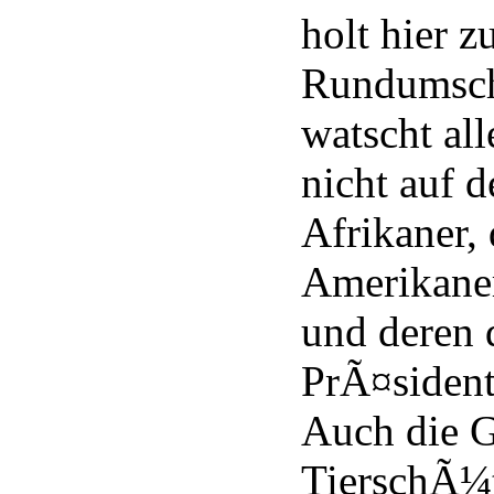
holt hier 
Rundumsch
watscht all
nicht auf 
Afrikaner, 
Amerikane
und deren 
PrÃ¤sident
Auch die G
TierschÃ¼t