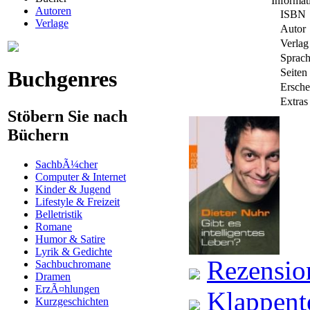
Informa
Autoren
ISBN
Verlage
Autor
Verlag
Sprac
Buchgenres
Seiten
Ersche
Extras
Stöbern Sie nach
Büchern
SachbÃ¼cher
Computer & Internet
Kinder & Jugend
Lifestyle & Freizeit
Belletristik
Romane
Humor & Satire
Lyrik & Gedichte
Rezensio
Sachbuchromane
Dramen
ErzÃ¤hlungen
Klappent
Kurzgeschichten