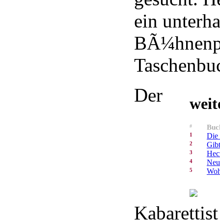
ein unterh
BÃ¼hnenp
Taschenbu
Der
weit
#
Buch
1
Die
2
Gibt
3
Hec
4
Neu
5
Woh
Kabarettis