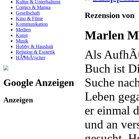
Kultur & Unterhaltung
Comics & Manga
Gesellschaft
Rezension von
Kino & Filme
Kommunikation
Medien
Marlen M
Kunst
Musik
Hobby & Haushalt
Als AufhÃ
Religion & Esoterik
HÃ¶rbÃ¼cher
Buch ist D
Suche nach
Google Anzeigen
Leben geg
Anzeigen
er einmal 
und an ver
gesucht. H