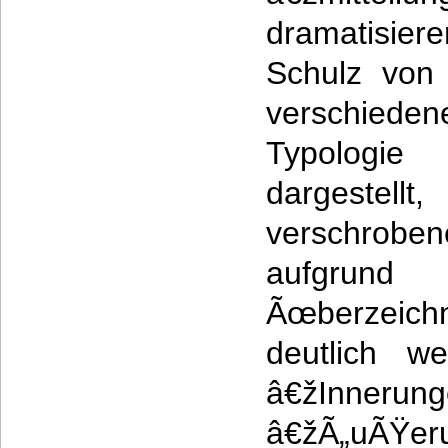
dramatisier
Schulz von
verschieden
Typologie
dargestellt
verschrobe
aufgrund
Ãœberzeic
deutlich w
â€žInner
â€žÃ„uÃŸe