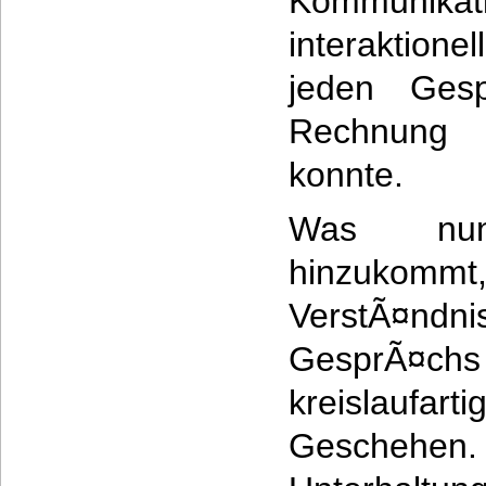
Kommuni
interaktio
jeden Gesp
Rechnung
konnte.
Was nu
hinzukommt
VerstÃ¤nd
GesprÃ¤
kreislaufarti
Geschehe