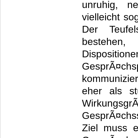
unruhig, n
vielleicht so
Der Teufel
bestehen,
Dispos
GesprÃ¤chs
kommunizie
eher als s
Wirkungsgr
GesprÃ¤chs
Ziel muss 