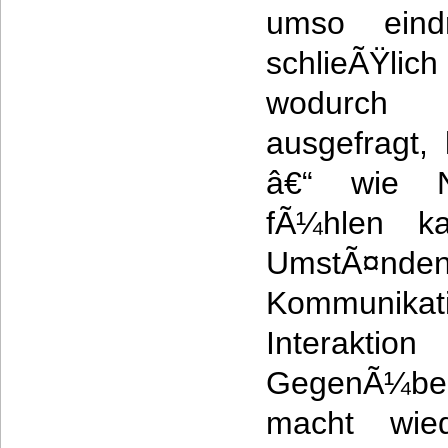
umso eindr
schlieÃŸ
wodurch 
ausgefragt, 
â€“ wie Na
fÃ¼hlen k
UmstÃ¤nden 
Kommunik
Interak
GegenÃ¼ber
macht wie