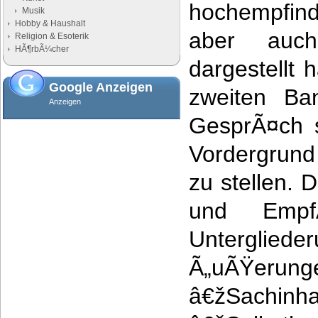
hochempfind
Musik
Hobby & Haushalt
aber auch
Religion & Esoterik
HÃ¶rbÃ¼cher
dargestellt 
Google Anzeigen
zweiten Ba
Anzeigen
GesprÃ¤ch s
Vordergrund
zu stellen. 
und Empf
Unterglied
Ã„uÃŸerun
â€žSachinha