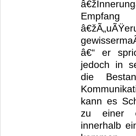
â€žInnerun
Empf
â€žÃ„uÃŸe
gewisserma
â€“ er spri
jedoch in s
die Bestan
Kommunikat
kann es Sch
zu einer e
innerhalb e