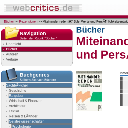
Bücher
>>
Rezensionen
>> Miteinander reden â€“ Stile, Werte und PersÃ¶nlichkeitsentwi
Bücher
Navigation
Miteinand
Seiten der Rubrik "Bücher"
Übersicht
Bücher
und Pers
Autoren
Verlage
Info
Buchgenres
Stöbern Sie nach Büchern
SachbÃ¼cher
Geschichte
Ratgeber
Wirtschaft & Finanzen
Architektur
Lexika
Reisen & LÃ¤nder
Geisteswissenschaften
Psychologie