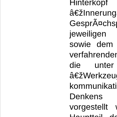
Hinter
â€žInn
GesprÃ¤c
jeweilige
sowie dem T
verfahrende
die unter
â€žWerkzeu
kommunikati
Denkens 
vorgestell