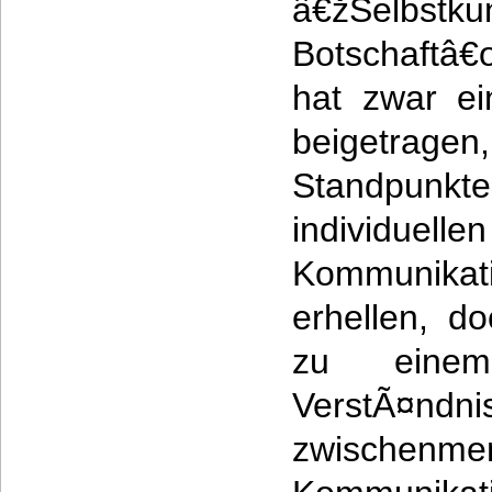
â€žSelbstk
Botschaftâ
hat zwar e
beigetrag
Standpunk
individuellen
Kommunikat
erhellen, d
zu einem
Verst
zwischenmen