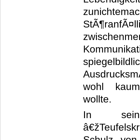
zunich
StÃ¶ran
zwischenmen
Kommunikat
spiegelbildli
AusdrucksmÃ
wohl kaum
wollte.
In sein
â€žTeufelsk
Schulz von