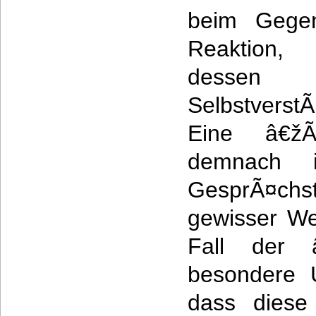
beim Gegen
Reaktion,
dessen 
Selbstverst
Eine â€žÃ
demnach 
GesprÃ¤c
gewisser We
Fall der 
besondere 
dass diese 