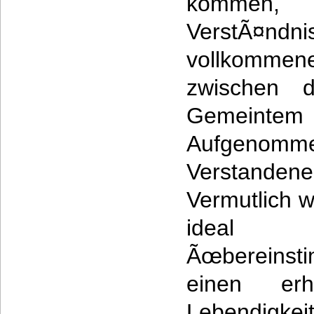
kommen,
VerstÃ¤nd
vollkommen
zwischen 
Gemeintem 
Aufgeno
Verstandene
Vermutlich 
ideal 
Ãœbereins
einen erh
Lebendigke