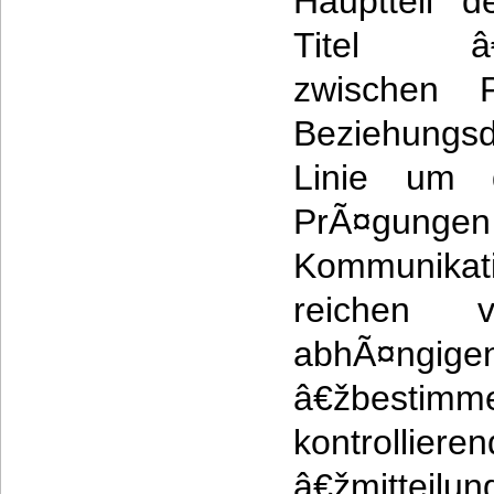
Hauptteil 
Titel â€žK
zwischen P
Beziehungs
Linie um d
PrÃ¤gun
Kommunik
reichen v
abhÃ¤ngi
â€žbestimm
kontrollier
â€žmitteilun