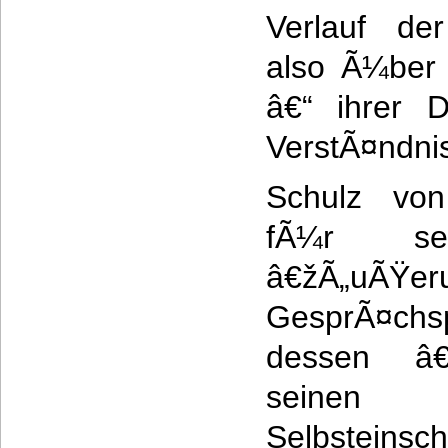
Verlauf de
also Ã¼ber 
â€“ ihrer D
VerstÃ¤ndnis
Schulz von
fÃ¼r se
â€žÃ„uÃ
GesprÃ¤ch
dessen â€
seinen 
Selbsteinsc