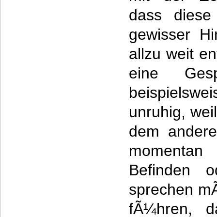
dass diese
gewisser Hi
allzu weit en
eine Gesp
beispiels
unruhig, wei
dem anderen
momentan
Befinden o
sprechen mÃ
fÃ¼hren, d