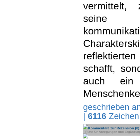
vermittelt
seine
kommunikati
Charaktersk
reflektiert
schafft, so
auch ei
Menschenkenn
geschrieben a
|
6116
Zeichen
Kommentare zur Rezension (0)
Platz für Anregungen und Ergänzun