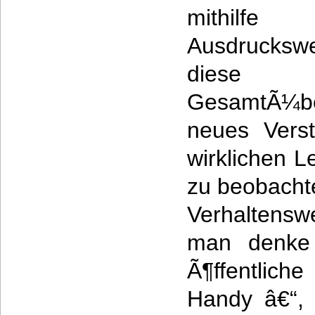
mithilfe
Ausdrucksw
diese 
GesamtÃ¼be
neues Vers
wirklichen L
zu beobacht
Verhaltens
man denke 
Ã¶ffentlich
Handy â€“, 