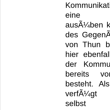
Kommunikatio
eine â€
ausÃ¼ben ka
des GegenÃ¼
von Thun b
hier ebenfa
der Kommun
bereits vo
besteht. Al
verfÃ¼gt 
selbst