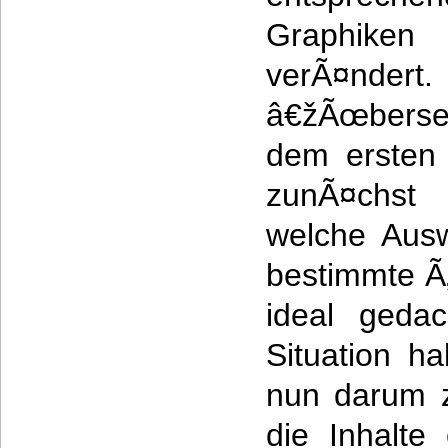
Graphiken 
verÃ¤nd
â€žÃœberse
dem ersten
zunÃ¤chst 
welche Ausw
bestimmte Ã
ideal geda
Situation h
nun darum z
die Inhalte