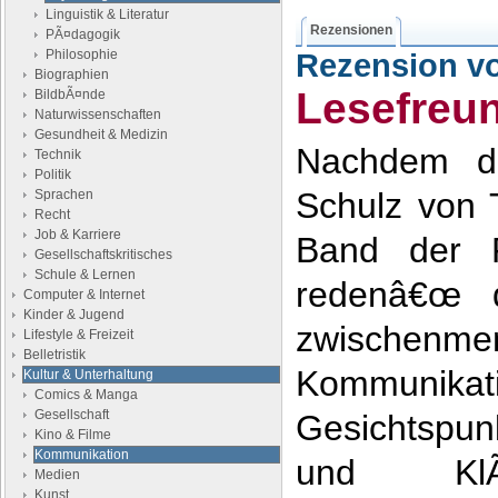
Linguistik & Literatur
Rezensionen
PÃ¤dagogik
Philosophie
Rezension v
Biographien
Lesefreu
BildbÃ¤nde
Naturwissenschaften
Gesundheit & Medizin
Nachdem de
Technik
Politik
Schulz von 
Sprachen
Recht
Job & Karriere
Band der R
Gesellschaftskritisches
Schule & Lernen
redenâ€œ 
Computer & Internet
Kinder & Jugend
zwischenmen
Lifestyle & Freizeit
Belletristik
Kommunik
Kultur & Unterhaltung
Comics & Manga
Gesellschaft
Gesichtspun
Kino & Filme
Kommunikation
und KlÃ
Medien
Kunst