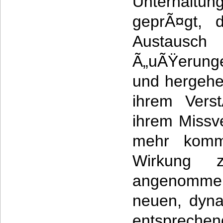
Unterhaltung
geprÃ¤gt, d
Austaus
Ã„uÃŸerunge
und hergehe
ihrem Vers
ihrem Missv
mehr kommu
Wirkung z
angenomm
neuen, dyna
entsprechen