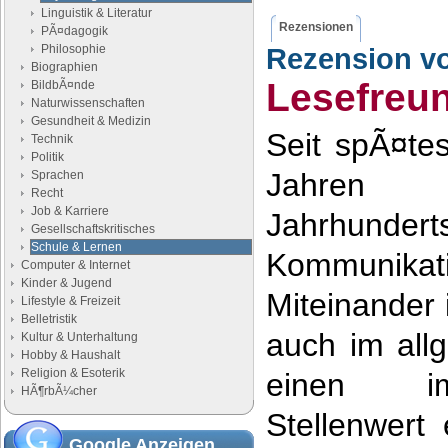
Linguistik & Literatur
Rezensionen
PÃ¤dagogik
Philosophie
Rezension v
Biographien
Lesefreu
BildbÃ¤nde
Naturwissenschaften
Gesundheit & Medizin
Seit spÃ¤te
Technik
Politik
Jahren 
Sprachen
Recht
Job & Karriere
Jahrhun
Gesellschaftskritisches
Schule & Lernen
Kommunikat
Computer & Internet
Kinder & Jugend
Miteinander 
Lifestyle & Freizeit
Belletristik
auch im all
Kultur & Unterhaltung
Hobby & Haushalt
Religion & Esoterik
einen i
HÃ¶rbÃ¼cher
Stellenwert 
Google Anzeigen