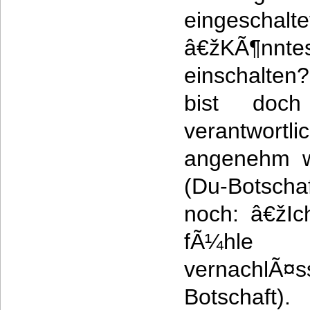
eingescha
â€žKÃ¶nntes
einschalten
bist doch
verantwort
angenehm w
(Du-Botscha
noch: â€žIc
fÃ¼hle
vernachl
Botschaft).