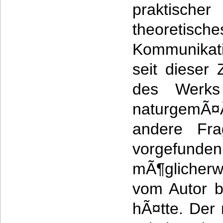
praktisc
theoretisch
Kommunikat
seit dieser
des Werks
naturgemÃ
andere Fra
vorgefund
mÃ¶glicherw
vom Autor 
hÃ¤tte. Der