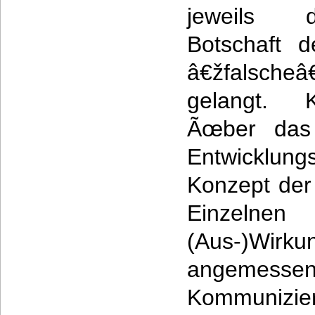
jeweils d
Botschaft 
â€žfalscheâ
gelangt. K
Ãœber das 
Entwicklung
Konzept der 
Einzeln
(Aus-)W
angemessen
Kommunizie