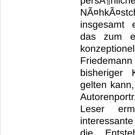
persÃ¶nlic
NÃ¤hkÃ¤stc
insgesamt 
das zum ei
konzeption
Friedeman
bisheriger 
gelten kann,
Autorenport
Leser ermÃ
interessant
die Entste