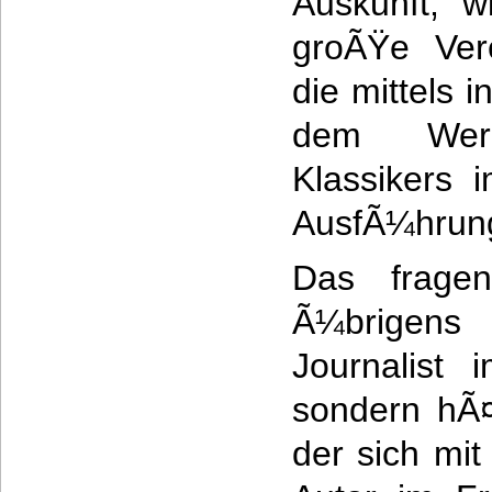
Auskunft, 
groÃŸe Ver
die mittels i
dem Wer
Klassikers 
AusfÃ¼hrung
Das frage
Ã¼brigens 
Journalist 
sondern hÃ¤
der sich mit