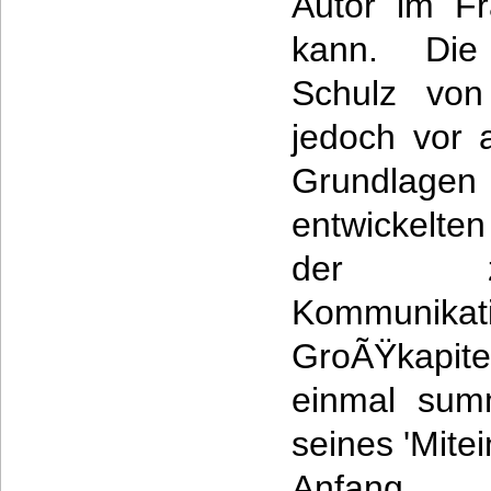
Autor im Fr
kann. Die
Schulz von
jedoch vor 
Grundla
entwickelte
der zwis
Kommunik
GroÃŸkapitel
einmal sum
seines 'Mite
Anfan