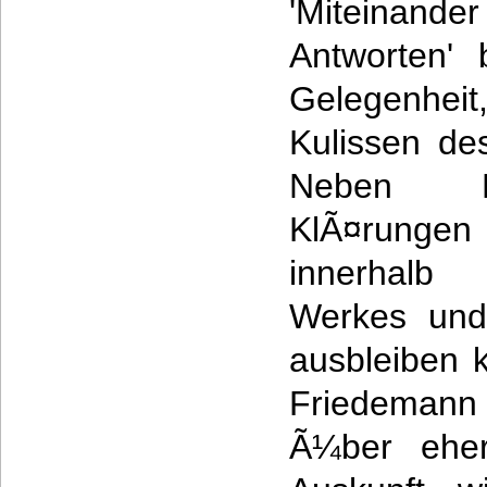
'Miteinand
Antworten' 
Gelegenhei
Kulissen de
Neben R
KlÃ¤rungen
innerhalb
Werkes und 
ausbleiben k
Friedemann 
Ã¼ber eher