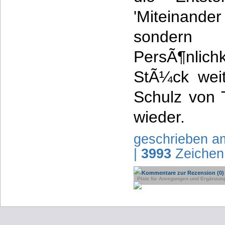
'Miteinand
sondern
PersÃ¶nlic
StÃ¼ck weit
Schulz von 
wieder.
geschrieben a
|
3993
Zeichen
Kommentare zur Rezension (0)
Platz für Anregungen und Ergänzun