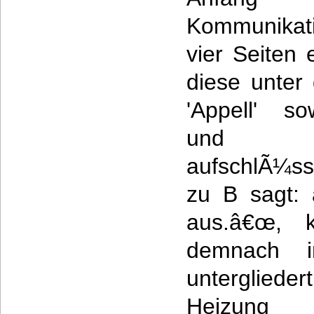
Kommunikati
vier Seiten
diese unter
'Appell' so
und 'Sel
aufschlÃ¼ss
zu B sagt: 
aus.â€œ, 
demnach 
unterglied
Heizun