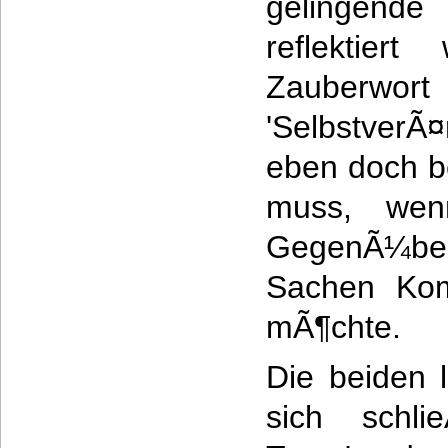
gelingen
reflektier
Zauberwort 
'Selbstver
eben doch be
muss, we
GegenÃ¼ber
Sachen Kom
mÃ¶chte.
Die beiden 
sich schli