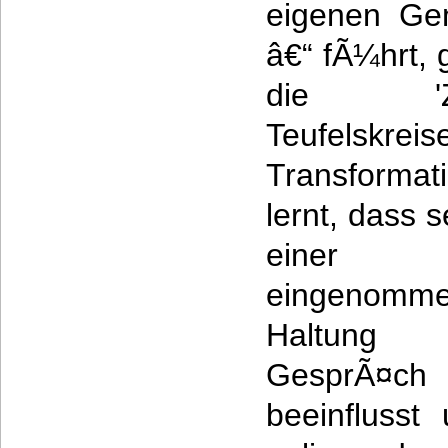
eigenen Ge
â€“ fÃ¼hrt, 
die 'Zwi
Teufels
Transformat
lernt, dass 
einer 
eingenom
Haltung
GesprÃ¤c
beeinflusst