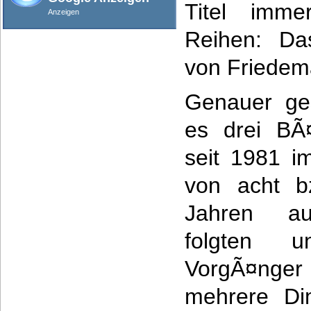
Titel imme
Anzeigen
Reihen: Das
von Friedem
Genauer ge
es drei BÃ
seit 1981 i
von acht b
Jahren auf
folgten u
VorgÃ¤nger 
mehrere Di