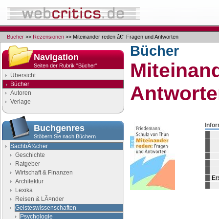
Bücher
>>
Rezensionen
>> Miteinander reden â€“ Fragen und Antworten
Bücher
Navigation
Miteinan
Seiten der Rubrik "Bücher"
Übersicht
Bücher
Antworte
Autoren
Verlage
Info
Buchgenres
Stöbern Sie nach Büchern
SachbÃ¼cher
Geschichte
Ratgeber
Wirtschaft & Finanzen
Er
Architektur
Lexika
Reisen & LÃ¤nder
Geisteswissenschaften
Psychologie