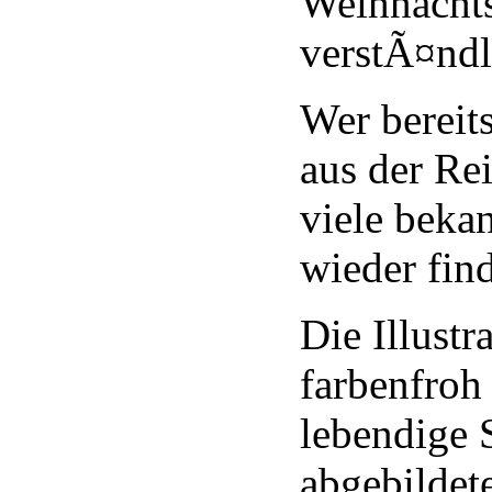
Weihnachts
verstÃ¤ndl
Wer bereit
aus der Re
viele beka
wieder fin
Die Illustr
farbenfroh 
lebendige 
abgebildet