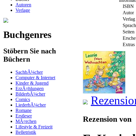
Informa
Autoren
ISBN
Verlage
Autor
Verlag
Sprach
Buchgenres
Seiten
Ersche
Extras
Stöbern Sie nach
Büchern
SachbÃ¼cher
Computer & Internet
Kinder & Jugend
ErzÃ¤hlungen
BilderbÃ¼cher
Rezensio
Comics
LiederbÃ¼cher
Romane
Erstleser
Rezension von
MÃ¤rchen
Lifestyle & Freizeit
Belletristik