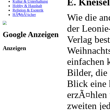
E. Kneisel
Kultur & Unterhaltung
Hobby & Haushalt
Religion & Esoterik
Wie die a
HÃ¶rbÃ¼cher
der Leonie
Google Anzeigen
Verlag best
Anzeigen
Weihnachts
einfachen 
Bilder, die
Blick eine
erzÃ¤hlen 
zweiten je