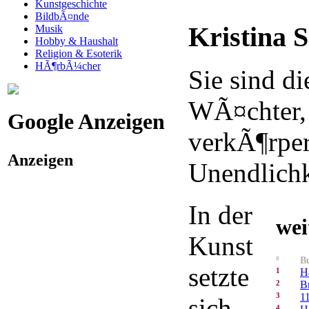
Kunstgeschichte
BildbÃ¤nde
Kristina 
Musik
Hobby & Haushalt
Religion & Esoterik
HÃ¶rbÃ¼cher
Sie sind di
WÃ¤chter,
Google Anzeigen
verkÃ¶rper
Anzeigen
Unendlichk
In der
wei
Kunst
#
Bu
setzte
1
H
2
B
3
1
sich
4