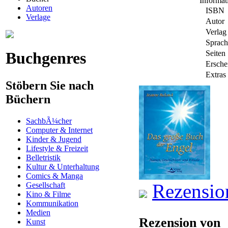
Informa
Autoren
ISBN
Verlage
Autor
Verlag
Sprach
Buchgenres
Seiten
Ersche
Extras
Stöbern Sie nach
Büchern
SachbÃ¼cher
Computer & Internet
Kinder & Jugend
Lifestyle & Freizeit
Belletristik
Kultur & Unterhaltung
Comics & Manga
Rezensio
Gesellschaft
Kino & Filme
Kommunikation
Medien
Rezension von
Kunst