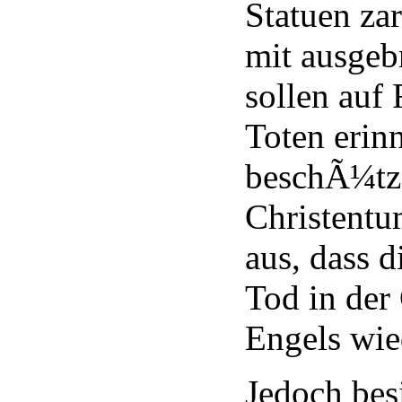
Statuen za
mit ausgeb
sollen auf
Toten erin
beschÃ¼tz
Christent
aus, dass 
Tod in der 
Engels wie
Jedoch bes