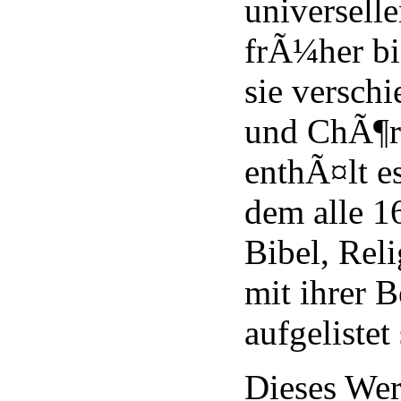
universell
frÃ¼her bi
sie versch
und ChÃ¶r
enthÃ¤lt e
dem alle 1
Bibel, Rel
mit ihrer 
aufgelistet
Dieses Werk