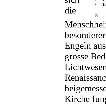
H
5
H
die
Menschheit
besonderer
Engeln aus
grosse Be
Lichtwesen
Renaissanc
beigemesse
Kirche fung