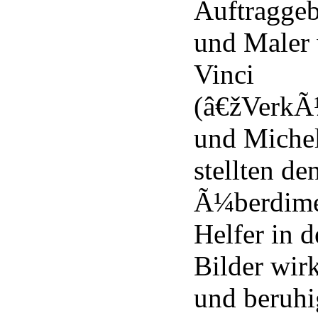
Auftragge
und Maler 
Vinci
(â€žVerkÃ
und Michel
stellten de
Ã¼berdime
Helfer in d
Bilder wir
und beruhi