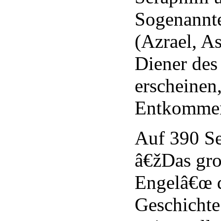
Sogenannt
(Azrael, As
Diener des
erscheinen,
Entkomme
Auf 390 Se
â€žDas gro
Engelâ€œ 
Geschichte