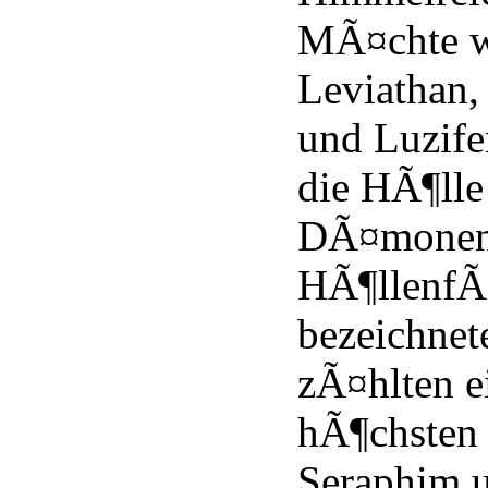
MÃ¤chte wi
Leviathan,
und Luzifer
die HÃ¶lle 
DÃ¤monen
HÃ¶llenfÃ
bezeichne
zÃ¤hlten e
hÃ¶chsten
Seraphim 