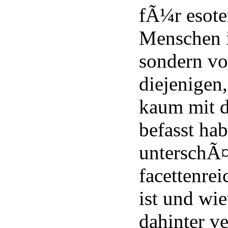
fÃ¼r esote
Menschen i
sondern vo
diejenigen,
kaum mit 
befasst hab
unterschÃ¤
facettenre
ist und wie
dahinter v