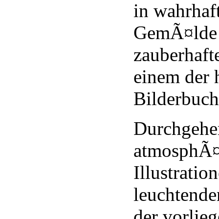
in wahrhaf
GemÃ¤lde 
zauberhaft
einem der 
Bilderbuc
Durchgehen
atmosphÃ¤
Illustratio
leuchtende
der vorlie