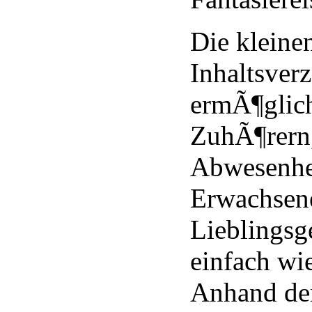
Die kleine
Inhaltsverz
ermÃ¶glic
ZuhÃ¶rern,
Abwesenhe
Erwachsene
Lieblingsg
einfach wi
Anhand der