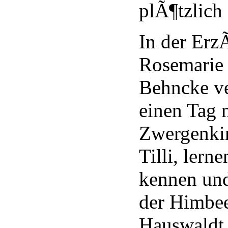
plÃ¶tzlich
In der Erz
Rosemarie
Behncke ve
einen Tag 
Zwergenki
Tilli, lern
kennen und
der Himbee
Hauswaldt 