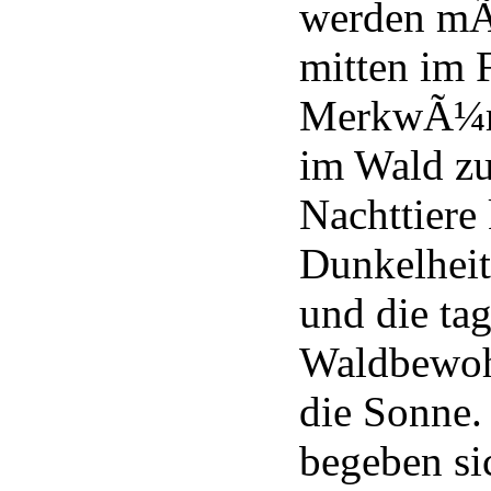
werden mÃ
mitten im 
MerkwÃ¼rd
im Wald zu
Nachttiere
Dunkelheit
und die ta
Waldbewoh
die Sonne
begeben si