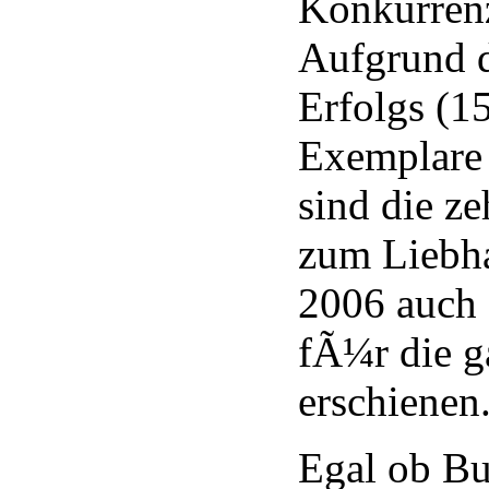
Konkurrenz
Aufgrund d
Erfolgs (1
Exemplare
sind die z
zum Liebh
2006 auch
fÃ¼r die g
erschienen
Egal ob B