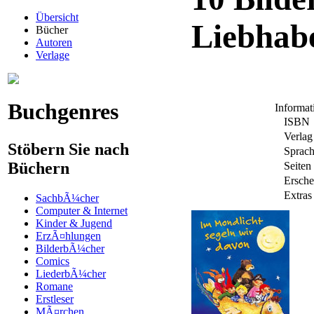
Übersicht
Liebhab
Bücher
Autoren
Verlage
Buchgenres
Informa
ISBN
Verlag
Stöbern Sie nach
Sprac
Büchern
Seiten
Ersche
Extras
SachbÃ¼cher
Computer & Internet
Kinder & Jugend
ErzÃ¤hlungen
BilderbÃ¼cher
Comics
LiederbÃ¼cher
Romane
Erstleser
MÃ¤rchen