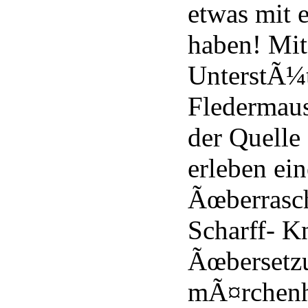
etwas mit 
haben! Mit
UnterstÃ¼
Fledermaus
der Quelle
erleben ei
Ãœberrasc
Scharff- K
Ãœbersetzu
mÃ¤rchenh