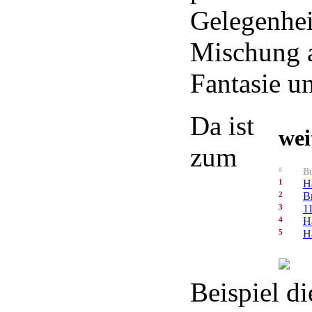
Gelegenhei
Mischung 
Fantasie u
Da ist
wei
zum
#
Bu
1
H
2
B
3
1
4
H
5
H
Beispiel d