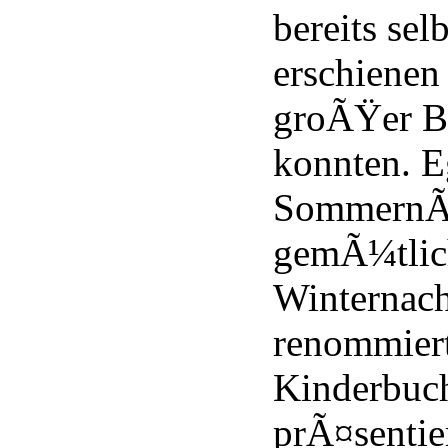
bereits se
erschienen
groÃŸer Be
konnten. E
SommernÃ¤
gemÃ¼tlic
Winternach
renommier
Kinderbuc
prÃ¤sentie