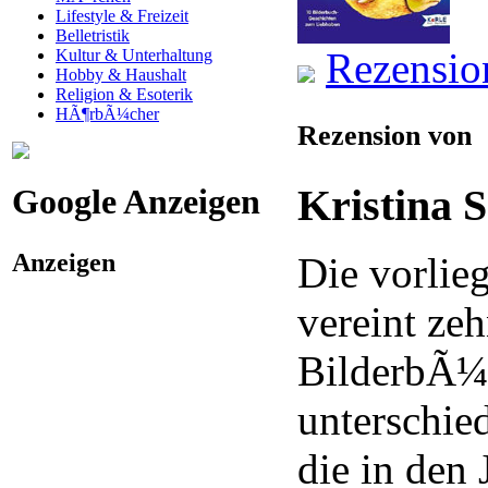
Lifestyle & Freizeit
Belletristik
Rezensio
Kultur & Unterhaltung
Hobby & Haushalt
Religion & Esoterik
HÃ¶rbÃ¼cher
Rezension von
Kristina 
Google Anzeigen
Anzeigen
Die vorli
vereint ze
BilderbÃ¼
unterschie
die in den