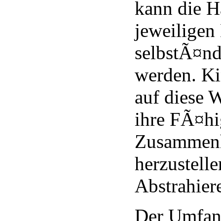
kann die H
jeweiligen
selbstÃ¤nd
werden. Ki
auf diese 
ihre FÃ¤hi
Zusammen
herzustelle
Abstrahier
Der Umfan