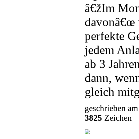
â€žIm Mond
davonâ€œ r
perfekte G
jedem Anl
ab 3 Jahre
dann, wenn
gleich mitg
geschrieben am
3825
Zeichen