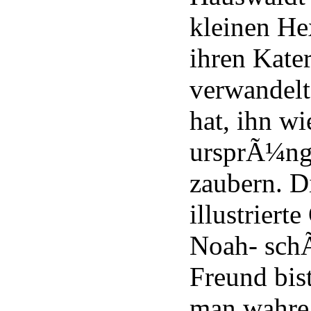
kleinen He
ihren Kate
verwandel
hat, ihn wi
ursprÃ¼ng
zaubern. D
illustriert
Noah- schÃ
Freund bis
man wahre