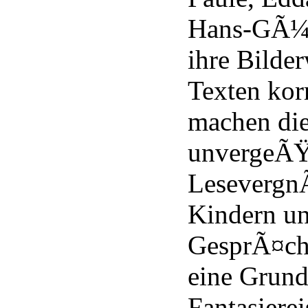
Hans-GÃ¼n
ihre Bilde
Texten kor
machen die
unvergeÃŸ
Lesevergn
Kindern un
GesprÃ¤chs
eine Grun
Fantasierei