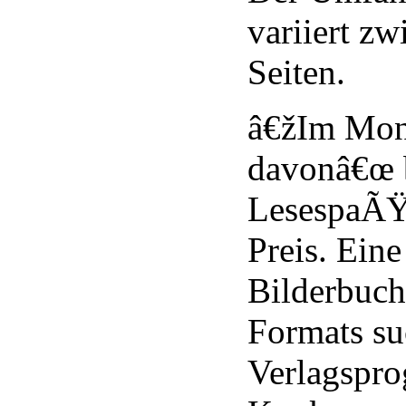
variiert z
Seiten.
â€žIm Mond
davonâ€œ b
LesespaÃŸ
Preis. Eine
Bilderbuc
Formats su
Verlagspr