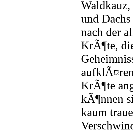
Waldkauz,
und Dachs 
nach der a
KrÃ¶te, di
Geheimnis
aufklÃ¤ren 
KrÃ¶te an
kÃ¶nnen si
kaum traue
Verschwind