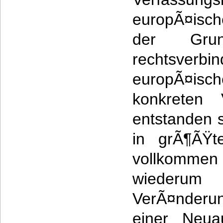
europÃ¤isc
der Grun
rechtsv
europÃ¤isc
konkreten 
entstanden 
in grÃ¶ÃŸt
vollkommen 
wiederu
VerÃ¤nderu
einer Neua