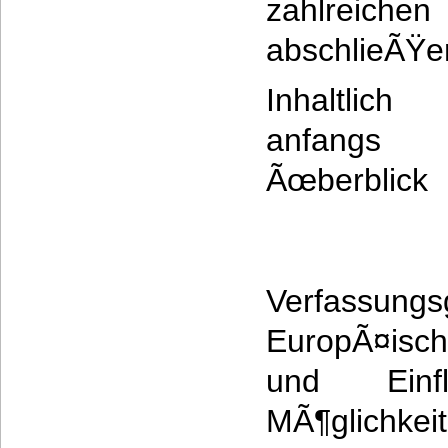
zahlreich
abschlieÃŸe
Inhaltlic
anfang
Ãœberbl
Verfassung
EuropÃ¤isc
und Einfl
MÃ¶glichkeit