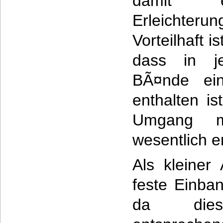
damit e
Erleichterun
Vorteilhaft i
dass in j
BÃ¤nde ein 
enthalten i
Umgang m
wesentlich er
Als kleiner
feste Einban
da die