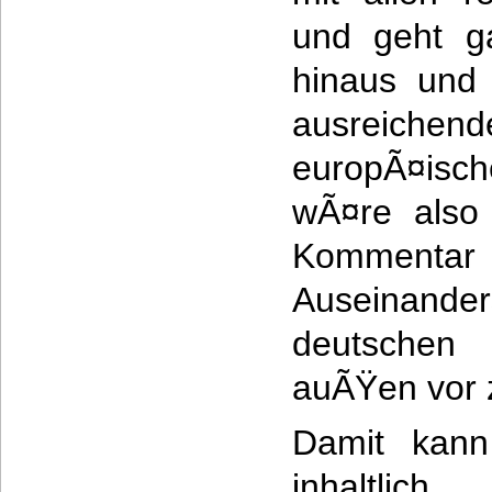
und geht g
hinaus und 
ausreich
europÃ¤isch
wÃ¤re also 
Kommentar 
Auseinand
deutschen
auÃŸen vor 
Damit kann
inhaltli