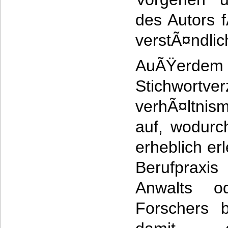
des Autors 
verstÃ¤ndli
AuÃŸerd
Stichwor
verhÃ¤ltnis
auf, wodurc
erheblich erl
Berufpraxi
Anwalts 
Forschers 