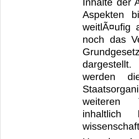
Inhalte der 
Aspekten b
weitlÃ¤ufig 
noch das Ve
Grundgeset
dargestell
werden di
Staatsorgan
weiteren T
inhaltlic
wissenschaft