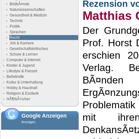
Rezension v
BildbÃ¤nde
Naturwissenschaften
Matthias
Gesundheit & Medizin
Technik
Politik
Der Grundg
Sprachen
Recht
Prof. Horst
Job & Karriere
Gesellschaftskritisches
erschien 2
Schule & Lernen
Computer & Internet
Verlag. B
Kinder & Jugend
Lifestyle & Freizeit
Belletristik
BÃ¤nde
Kultur & Unterhaltung
Hobby & Haushalt
ErgÃ¤nzungs
Religion & Esoterik
HÃ¶rbÃ¼cher
Problemati
mit ihren
Google Anzeigen
Anzeigen
Denkans