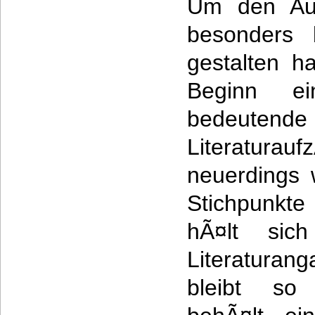
Um den Auf
besonders b
gestalten h
Beginn ei
bedeuten
Literatu
neuerdings 
Stichpunkt
hÃ¤lt sic
Literaturan
bleibt so 