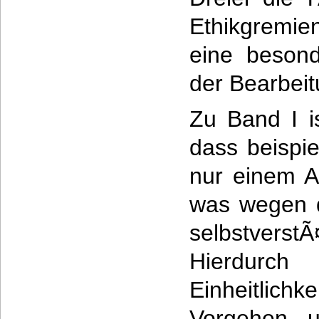
Ethikgremi
eine besond
der Bearbeit
Zu Band I i
dass beispi
nur einem A
was wegen d
selbstverstÃ
Hierdurch
Einheitlich
Vorgehen u