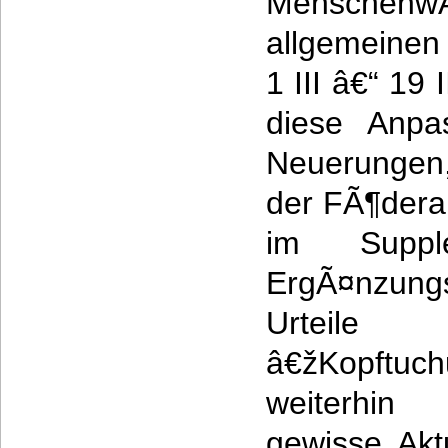
Menschenw
allgemeinen 
1 III â€“ 19 
diese Anpa
Neuerungen
der FÃ¶dera
im Supp
ErgÃ¤nzungs
Urtei
â€žKopftuc
weiterhin
gewisse Aktu