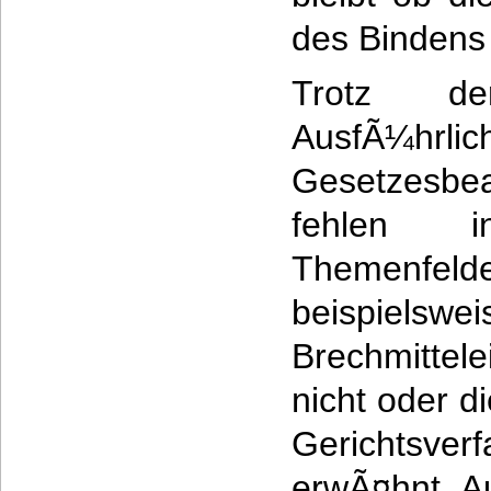
des Bindens 
Trotz der
AusfÃ¼h
Gesetzesbea
fehlen i
Themenf
beispi
Brechmittele
nicht oder d
Gerichtsv
erwÃ¤hnt. A