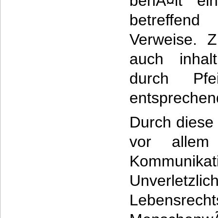
behÃ¤lt ei
betreffen
Verweise. Z
auch inhal
durch Pfe
entsprechend
Durch diese
vor allem
Kommunik
Unverletzlic
Lebens