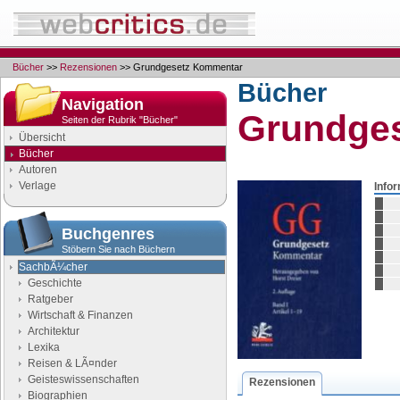
Bücher
>>
Rezensionen
>> Grundgesetz Kommentar
Bücher
Navigation
Grundge
Seiten der Rubrik "Bücher"
Übersicht
Bücher
Autoren
Verlage
Info
Buchgenres
Stöbern Sie nach Büchern
SachbÃ¼cher
Geschichte
Ratgeber
Wirtschaft & Finanzen
Architektur
Lexika
Reisen & LÃ¤nder
Geisteswissenschaften
Rezensionen
Biographien