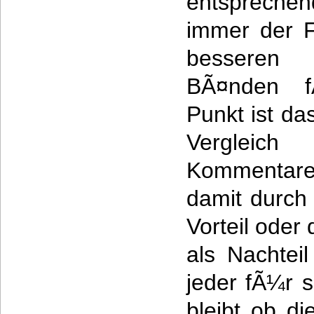
entspreche
immer der F
besseren
BÃ¤nden fÃ
Punkt ist da
Verglei
Kommentare
damit durch 
Vorteil oder
als Nachtei
jeder fÃ¼r s
bleibt ob d