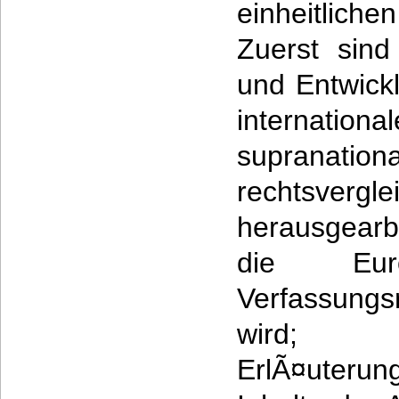
einheitliche
Zuerst sind
und Entwickl
interna
supranat
rechtsverg
herausgearb
die Euro
Verfassungs
wird; 
ErlÃ¤uterun