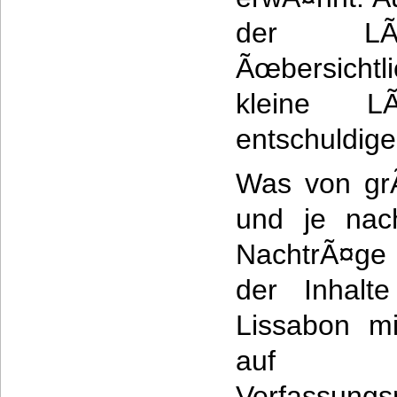
der LÃ¤
Ãœbersichtl
kleine 
entschuldige
Was von grÃ
und je nach
NachtrÃ¤ge 
der Inhalt
Lissabon mi
auf d
Verfassung