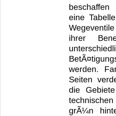
beschaffen
eine Tabell
Wegeventil
ihrer Ben
unterschiedl
BetÃ¤tigun
werden. Far
Seiten verd
die Gebiet
technischen
grÃ¼n hinte