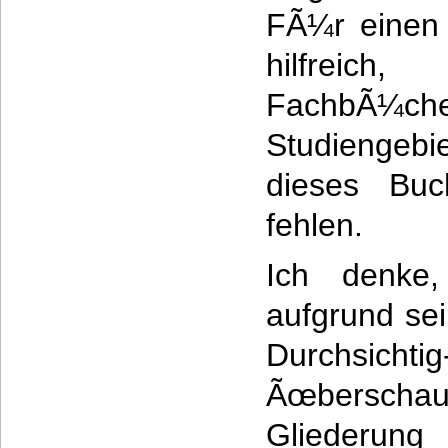
FÃ¼r einen 
hilfreich,
FachbÃ¼
Studiengeb
dieses Buc
fehlen.
Ich denke
aufgrund se
Durchs
Ãœbersch
Gliederung