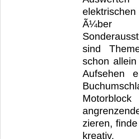
elektrisch
Ã¼ber 
Sonderausst
sind Them
schon allei
Aufsehen e
Buchums
Motorbl
angrenzen
zieren, find
kreativ.