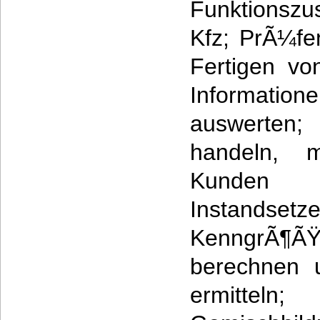
Funktions
Kfz; PrÃ¼fe
Fertigen vo
Informatio
auswerten
handeln, m
Kunden 
Instandsetz
KenngrÃ¶
berechnen 
ermittel