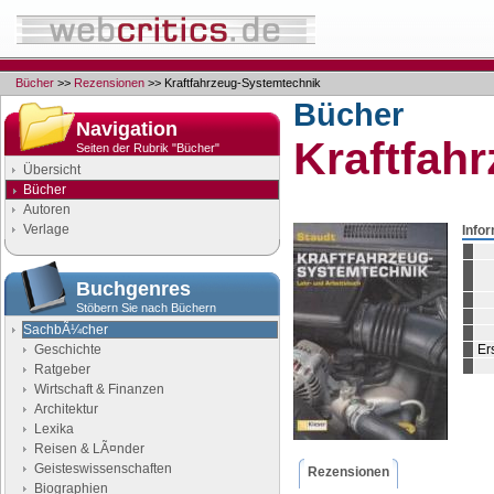
Bücher
>>
Rezensionen
>> Kraftfahrzeug-Systemtechnik
Bücher
Navigation
Kraftfah
Seiten der Rubrik "Bücher"
Übersicht
Bücher
Autoren
Verlage
Info
Buchgenres
Stöbern Sie nach Büchern
SachbÃ¼cher
Geschichte
Er
Ratgeber
Wirtschaft & Finanzen
Architektur
Lexika
Reisen & LÃ¤nder
Geisteswissenschaften
Rezensionen
Biographien