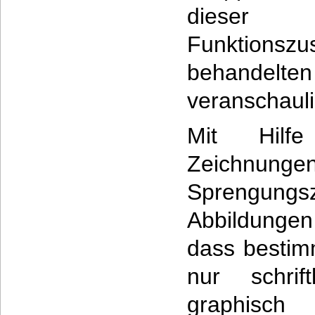
dies
Funktions
behand
veranschauli
Mit Hilf
Zeichnu
Sprengun
Abbildungen 
dass bestim
nur schrif
graphisc