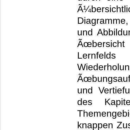
Ã¼bersicht
Diagramme, 
und Abbildu
Ãœbersicht
Lernf
Wiederho
Ãœbungsauf
und Vertief
des Kapite
Themengebie
knappen Zu