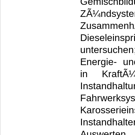
Gemisch
ZÃ¼ndsyste
Zusamm
Dieseleinspr
untersuche
Energie- un
in KraftÃ¼
Instan
Fahrwerksy
Karosseriei
Instandhalt
Auswerten 