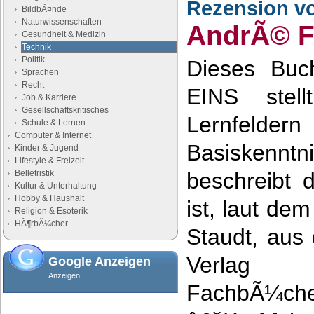
Rezension v
BildbÃ¤nde
Naturwissenschaften
AndrÃ© F
Gesundheit & Medizin
Technik
Politik
Dieses Buc
Sprachen
Recht
EINS stel
Job & Karriere
Gesellschaftskritisches
Lernfelde
Schule & Lernen
Computer & Internet
Basisken
Kinder & Jugend
Lifestyle & Freizeit
Belletristik
beschreibt 
Kultur & Unterhaltung
Hobby & Haushalt
ist, laut de
Religion & Esoterik
HÃ¶rbÃ¼cher
Staudt, aus
Verlag
Google Anzeigen
Anzeigen
FachbÃ¼ch