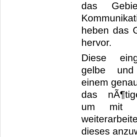
das Gebie
Kommunikat
heben das G
hervor.
Diese eing
gelbe und 
einem genau 
das nÃ¶ti
um mit d
weiterarbe
dieses anzu