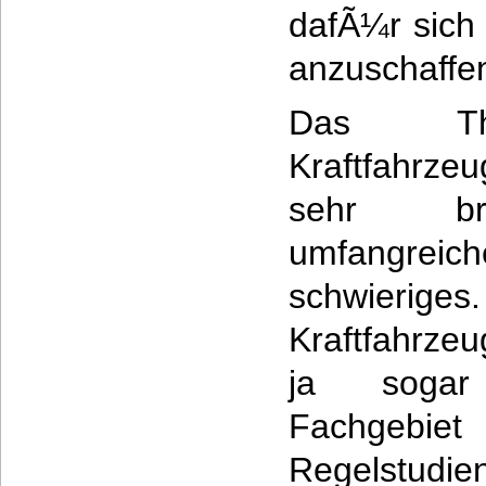
dafÃ¼r sich
anzuschaffe
Das The
Kraftfahrzeu
sehr bre
umfangrei
schwieriges.
Kraftfahrze
ja sogar
Fachgebi
Regelstudie