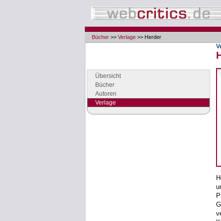
Bücher
>>
Verlage
>> Herder
V
Navigation
Seiten der Rubrik "Bücher"
Übersicht
Bücher
Autoren
Verlage
Google Anzeigen
Anzeigen
H
u
P
G
v