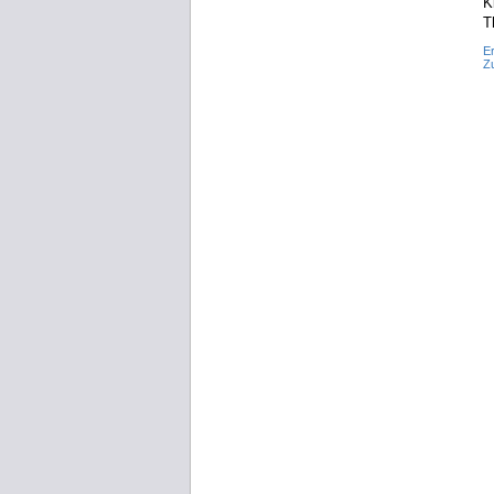
K
T
Er
Z