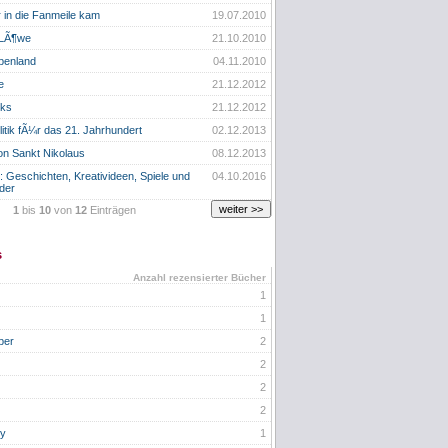
 in die Fanmeile kam
19.07.2010
 LÃ¶we
21.10.2010
benland
04.11.2010
e
21.12.2012
cks
21.12.2012
litik fÃ¼r das 21. Jahrhundert
02.12.2013
on Sankt Nikolaus
08.12.2013
 Geschichten, Kreativideen, Spiele und
04.10.2016
der
1
bis
10
von
12
Einträgen
s
Anzahl rezensierter Bücher
1
1
ber
2
2
2
2
zy
1