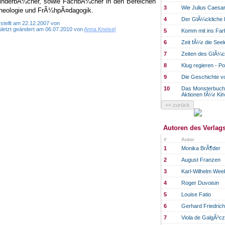
inderbÃ¼cher, sowie FachbÃ¼cher in den Bereichen
3
Wie Julius Caesar
heologie und FrÃ¼hpÃ¤dagogik.
4
Der GlÃ¼ckliche
stellt am 22.12.2007 von
uletzt geändert am 06.07.2010 von
Anna Kneisel
5
Komm mit ins Far
6
Zeit fÃ¼r die Seel
7
Zeiten des GlÃ¼
8
Klug regieren - Po
9
Die Geschichte v
10
Das Monsterbuch:
Aktionen fÃ¼r Kin
Autoren des Verlag
#
Autor
1
Monika BrÃ¶der
2
August Franzen
3
Karl-Wilhelm Wee
4
Roger Duvoisin
5
Louise Fatio
6
Gerhard Friedrich
7
Viola de GalgÃ³c