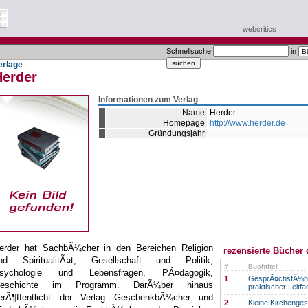
webcritics
Schnellsuche
in
erlage
Herder
Informationen zum Verlag
Name
Herder
Homepage
http://www.herder.de
Gründungsjahr
erder hat SachbÃ¼cher in den Bereichen Religion
rezensierte Bücher 
nd SpiritualitÃ¤t, Gesellschaft und Politik,
#
Buchtitel
sychologie und Lebensfragen, PÃ¤dagogik,
1
GesprÃ¤chsfÃ¼hru
eschichte im Programm. DarÃ¼ber hinaus
praktischer Leitf
erÃ¶ffentlicht der Verlag GeschenkbÃ¼cher und
2
Kleine Kirchenges