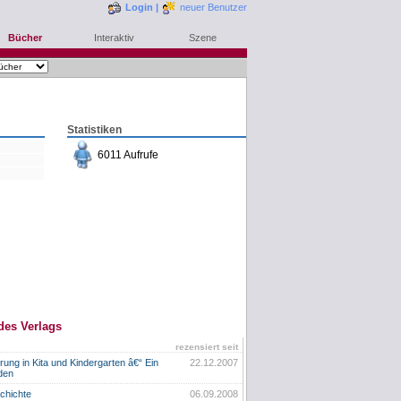
Login
|
neuer Benutzer
Bücher
Interaktiv
Szene
Statistiken
6011 Aufrufe
des Verlags
rezensiert seit
ng in Kita und Kindergarten â€“ Ein
22.12.2007
aden
chichte
06.09.2008