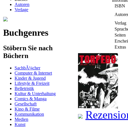
Informa
Autoren
ISBN
Verlage
Autore
Verlag
Sprach
Buchgenres
Seiten
Ersche
Stöbern Sie nach
Extras
Büchern
SachbÃ¼cher
Computer & Internet
Kinder & Jugend
Lifestyle & Freizeit
Belletristik
Kultur & Unterhaltung
Comics & Manga
Gesellschaft
Kino & Filme
Rezensio
Kommunikation
Medien
Kunst