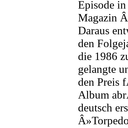
Episode in
Magazin Â
Daraus ent
den Folgej
die 1986 z
gelangte 
den Preis 
Album abr
deutsch er
Â»Torpedo