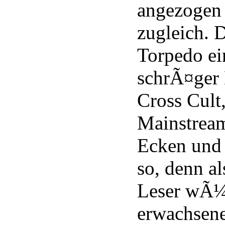
angezogen
zugleich. D
Torpedo ei
schrÃ¤ger 
Cross Cult,
Mainstream
Ecken und
so, denn a
Leser wÃ¼
erwachsene