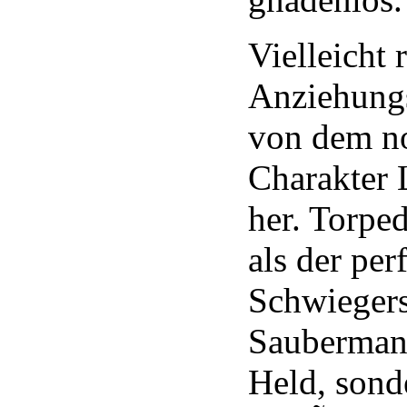
Vielleicht 
Anziehungs
von dem n
Charakter L
her. Torped
als der per
Schwieger
Saubermann
Held, sond