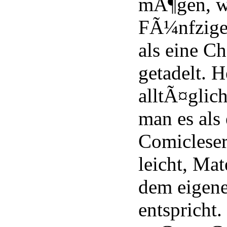
mÃ¶gen, w
FÃ¼nfziger
als eine C
getadelt. H
alltÃ¤glic
man es als
Comiclese
leicht, Mat
dem eigen
entspricht