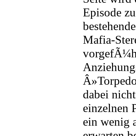
Episode zu
bestehende
Mafia-Ster
vorgefÃ¼hr
Anziehungs
Â»Torpedo
dabei nich
einzelnen P
ein wenig 
erwarten b