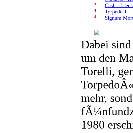
3
Cash - I see 
4
Torpedo 1
5
Signum Morti
Dabei sind
um den Maf
Torelli, g
TorpedoÂ«,
mehr, son
fÃ¼nfundzw
1980 erschi