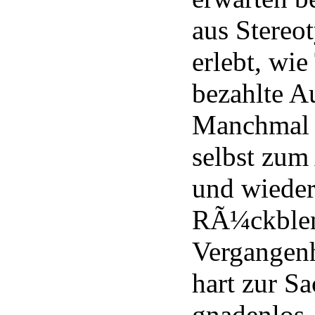
aus Stereo
erlebt, wi
bezahlte A
Manchmal m
selbst zum
und wieder
RÃ¼ckblen
Vergangenh
hart zur Sa
gnadenlos.