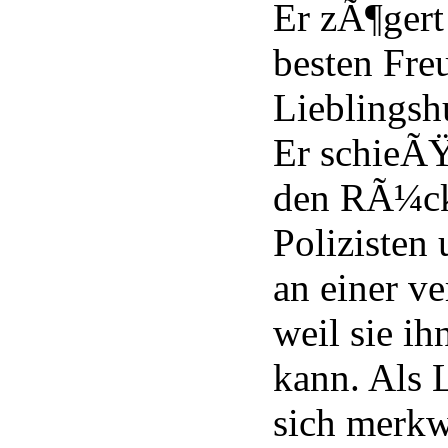
Er zÃ¶gert 
besten Fre
Lieblingsh
Er schieÃ
den RÃ¼cke
Polizisten 
an einer ve
weil sie ih
kann. Als 
sich merk