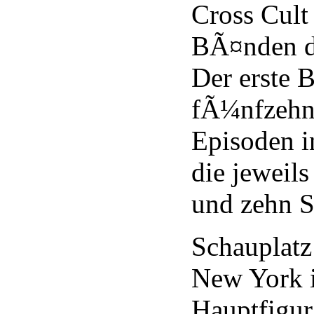
Cross Cult
BÃ¤nden d
Der erste 
fÃ¼nfzehn
Episoden 
die jeweil
und zehn S
Schauplatz
New York i
Hauptfigur 