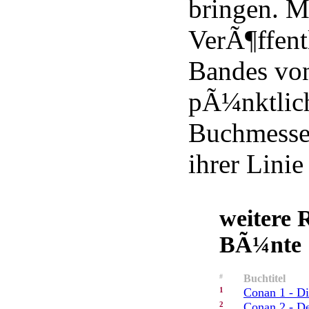
bringen. M
VerÃ¶ffent
Bandes vo
pÃ¼nktlich
Buchmesse 
ihrer Linie
weitere 
BÃ¼nte
#
Buchtitel
1
Conan 1 - Di
2
Conan 2 - De