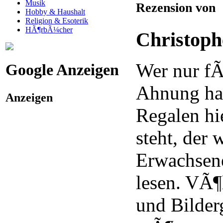
Musik
Rezension von
Hobby & Haushalt
Religion & Esoterik
HÃ¶rbÃ¼cher
Christop
Wer nur f
Google Anzeigen
Ahnung hat
Anzeigen
Regalen hi
steht, der
Erwachsen
lesen. VÃ¶
und Bilder