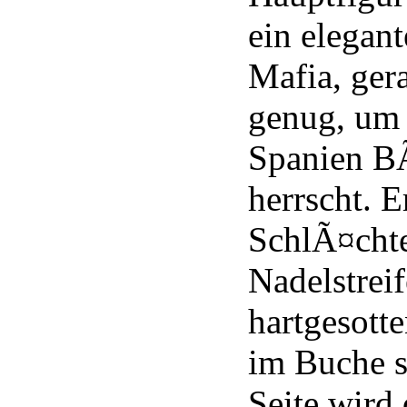
ein elegant
Mafia, gera
genug, um 
Spanien B
herrscht. E
SchlÃ¤cht
Nadelstrei
hartgesotte
im Buche s
Seite wird