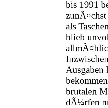
bis 1991 be
zunÃ¤chst 
als Tasche
blieb unvol
allmÃ¤hlic
Inzwischen
Ausgaben 
bekommen.
brutalen Ma
dÃ¼rfen n