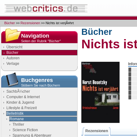
Bücher
>>
Rezensionen
>> Nichts ist verjÃ¤hrt
Bücher
Navigation
Nichts is
Seiten der Rubrik "Bücher"
Übersicht
Bücher
Autoren
Verlage
Info
Buchgenres
Stöbern Sie nach Büchern
SachbÃ¼cher
Computer & Internet
Kinder & Jugend
Lifestyle & Freizeit
Belletristik
Romane
Thriller
Science Fiction
Rezensionen
Spannung & Abenteuer