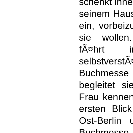
schenkt ihn
seinem Haus
ein, vorbei
sie wollen
fÃ¤hrt
selbstverst
Buchmesse 
begleitet s
Frau kennen
ersten Bli
Ost-Berlin 
Buchmesse. 