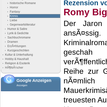
Rezension v
historische Romane
Horror
Romy Big
Fantasy
Krimis
Liebe
Der Jaron 
Gegenwartsliteratur
Humor & Satire
ansÃ¤ssig.
Lyrik & Gedichte
Sachbuchromane
Kriminal
Dramen
ErzÃ¤hlungen
geschah
Kurzgeschichten
Kultur & Unterhaltung
Hobby & Haushalt
verÃ¶ffentl
Religion & Esoterik
HÃ¶rbÃ¼cher
Reihe zur G
nÃ¤mlich
Google Anzeigen
Anzeigen
Mauerkri
treuesten Aut