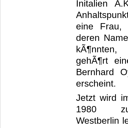
Initalien A
Anhaltspunk
eine Frau, 
deren Namen
kÃ¶nnten, 
gehÃ¶rt ein
Bernhard Oy
erscheint.
Jetzt wird 
1980 zur
Westberlin l