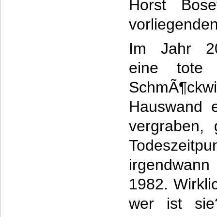
Horst Bose
vorliegenden
Im Jahr 2
eine tote
SchmÃ¶ckwit
Hauswand ei
vergraben, 
Todeszeitpun
irgendwann
1982. Wirkli
wer ist si