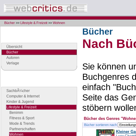
Bücher
>>
Lifestyle & Freizeit
>>
Wohnen
Bücher
Navigation
Nach Büc
Seiten der Rubrik "Bücher"
Übersicht
Bücher
Autoren
Verlage
Sie können un
Buchgenres d
Buchgenres
einfach "Buch
Stöbern Sie nach Büchern
SachbÃ¼cher
Seite das Ge
Computer & Internet
Kinder & Jugend
stöbern wolle
Lifestyle & Freizeit
Benimm
Fitness & Sport
Bücher des Genres "Wohne
Mode & Trends
Bücher sortieren nach
Partnerschaften
Kleiner Ga
Wohnen