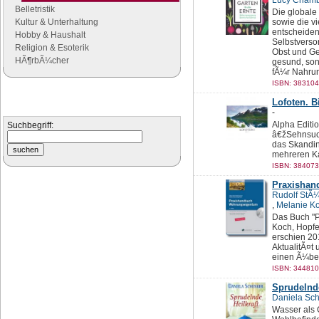
Lucy Chamb
Belletristik
Die globale
Kultur & Unterhaltung
sowie die v
entscheiden
Hobby & Haushalt
Selbstvers
Religion & Esoterik
Obst und Ge
HÃ¶rbÃ¼cher
gesund, son
fÃ¼r Nahrung
ISBN: 383104
Suchen
Lofoten. B
Suchen Sie nach Büchern
-
Alpha Editi
Suchbegriff:
â€žSehnsuch
das Skandin
mehreren Ka
ISBN: 384073
Praxisha
Rudolf StÃ¼
,
Melanie K
Das Buch "
Koch, Hopfe
erschien 201
AktualitÃ¤t
einen Ã¼ber
ISBN: 344810
Sprudelnde
Daniela Sc
Wasser als 