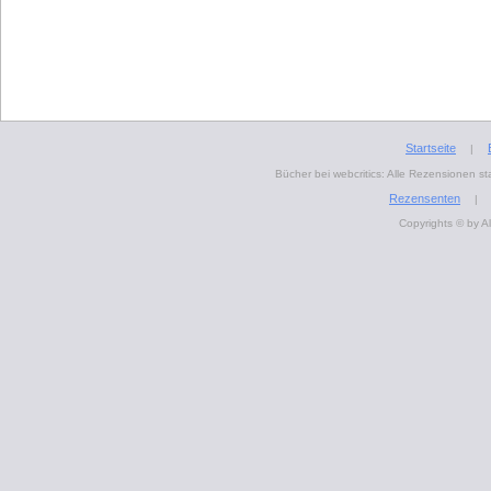
Startseite
|
Bücher bei webcritics: Alle Rezensionen 
Rezensenten
|
Copyrights © by A