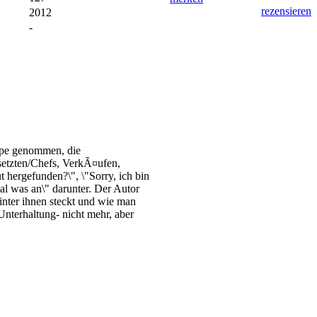
rezensieren
2012
-
upe genommen, die
setzten/Chefs, VerkÃ¤ufen,
 hergefunden?\", \"Sorry, ich bin
l was an\" darunter. Der Autor
inter ihnen steckt und wie man
nterhaltung- nicht mehr, aber