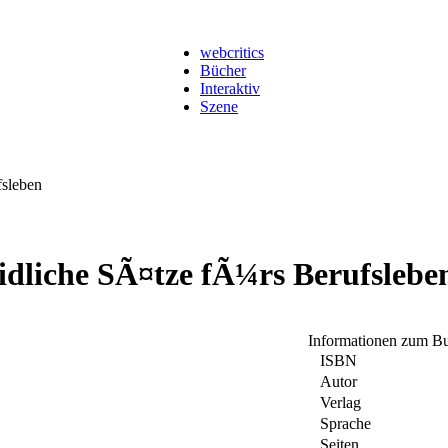
webcritics
Bücher
Interaktiv
Szene
sleben
idliche SÃ¤tze fÃ¼rs Berufslebe
Informationen zum B
ISBN
Autor
Verlag
Sprache
Seiten