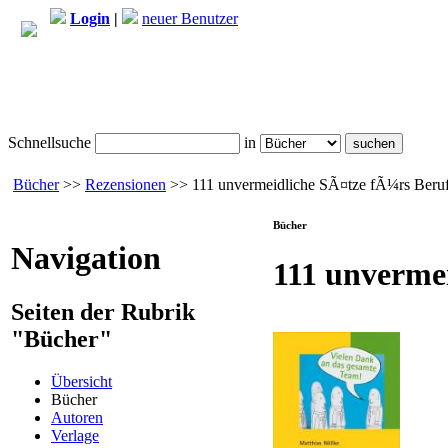
Login
|
neuer Benutzer
Schnellsuche
in
Bücher
>>
Rezensionen
>> 111 unvermeidliche SÃ¤tze fÃ¼rs Beruf
Bücher
Navigation
111 unverme
Seiten der Rubrik
"Bücher"
Übersicht
Bücher
Autoren
Verlage