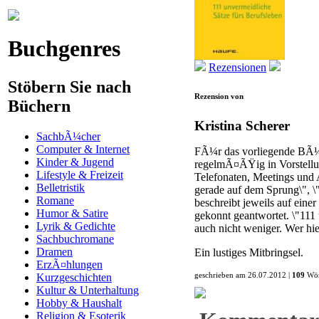
Buchgenres
Rezensionen
Stöbern Sie nach
Rezension von
Büchern
Kristina Scherer
SachbÃ¼cher
Computer & Internet
FÃ¼r das vorliegende BÃ¼c
Kinder & Jugend
regelmÃ¤ÃŸig in Vorstellun
Lifestyle & Freizeit
Telefonaten, Meetings und 
Belletristik
gerade auf dem Sprung\", \
Romane
beschreibt jeweils auf eine
Humor & Satire
gekonnt geantwortet. \"111
Lyrik & Gedichte
auch nicht weniger. Wer hi
Sachbuchromane
Dramen
Ein lustiges Mitbringsel.
ErzÃ¤hlungen
geschrieben am 26.07.2012 |
109
Wör
Kurzgeschichten
Kultur & Unterhaltung
Hobby & Haushalt
Religion & Esoterik