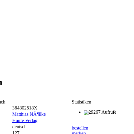
n
uch
Statistiken
364802518X
29267 Aufrufe
Matthias NÃ¶llke
Haufe Verlag
deutsch
bestellen
127
merken