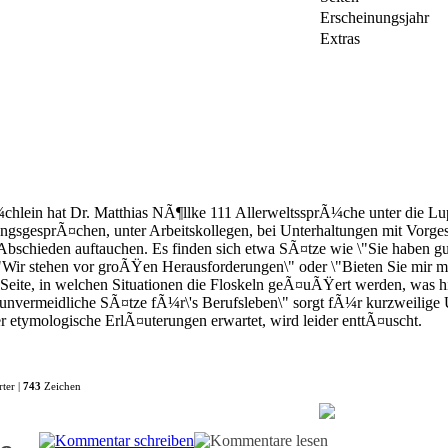
Erscheinungsjahr
Extras
hlein hat Dr. Matthias NÃ¶llke 111 AllerweltssprÃ¼che unter die L
gsgesprÃ¤chen, unter Arbeitskollegen, bei Unterhaltungen mit Vorge
Abschieden auftauchen. Es finden sich etwa SÃ¤tze wie \"Sie haben gut
"Wir stehen vor groÃŸen Herausforderungen\" oder \"Bieten Sie mir ma
r Seite, in welchen Situationen die Floskeln geÃ¤uÃŸert werden, was h
 unvermeidliche SÃ¤tze fÃ¼r\'s Berufsleben\" sorgt fÃ¼r kurzweilige U
er etymologische ErlÃ¤uterungen erwartet, wird leider enttÃ¤uscht.
ter |
743
Zeichen