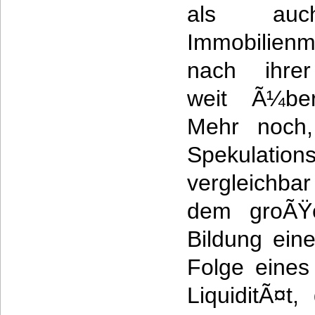
als au
Immobilienm
nach ihrer
weit Ã¼ber
Mehr noch,
Spekulation
vergleichbar
dem groÃŸ
Bildung ein
Folge eine
LiquiditÃ¤t