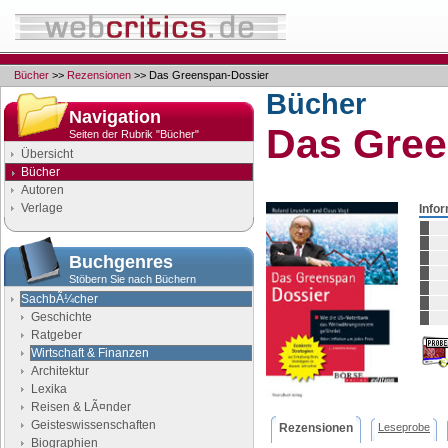
Bücher
>>
Rezensionen
>> Das Greenspan-Dossier
Bücher
Navigation
Das Gree
Seiten der Rubrik "Bücher"
Übersicht
Bücher
Autoren
Verlage
Info
Buchgenres
Stöbern Sie nach Büchern
SachbÃ¼cher
Geschichte
Ratgeber
Wirtschaft & Finanzen
Architektur
Lexika
Reisen & LÃ¤nder
Geisteswissenschaften
Rezensionen
Leseprobe
Biographien