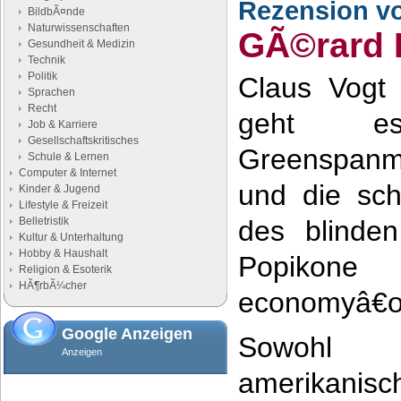
Rezension v
BildbÃ¤nde
Naturwissenschaften
GÃ©rard
Gesundheit & Medizin
Technik
Politik
Claus Vogt
Sprachen
Recht
geht e
Job & Karriere
Gesellschaftskritisches
Greenspanm
Schule & Lernen
Computer & Internet
und die sc
Kinder & Jugend
Lifestyle & Freizeit
Belletristik
des blinden
Kultur & Unterhaltung
Hobby & Haushalt
Popiko
Religion & Esoterik
HÃ¶rbÃ¼cher
economyâ€œ
Google Anzeigen
Sowoh
Anzeigen
amerikanisc