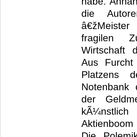
habe. Anhan
die Autor
â€žMeister
fragilen 
Wirtschaft 
Aus Furcht
Platzens 
Notenbank 
der Geldme
kÃ¼nstlic
Aktienboom
Die Polemi