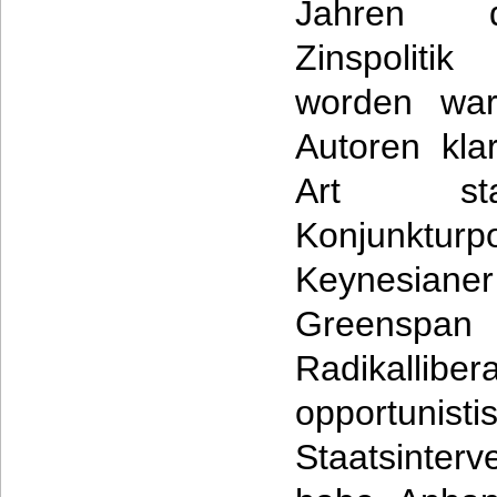
Jahren d
Zinspoliti
worden war
Autoren kla
Art staa
Konjunktur
Keynesia
Greenspa
Radikalliber
opportunis
Staatsinter