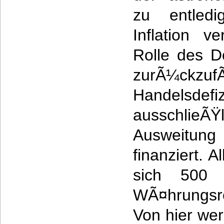
zu entled
Inflation v
Rolle des D
zurÃ¼ckz
Handelsdefi
ausschli
Ausweitu
finanziert. 
sich 500 
WÃ¤hrungsr
Von hier wer