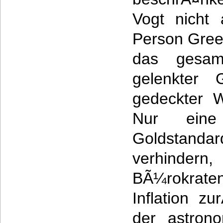
Vogt nicht 
Person Gree
das gesamt
gelenkter G
gedeckter 
Nur ein
Goldstandar
verhindern
BÃ¼rokrate
Inflation z
der astrono