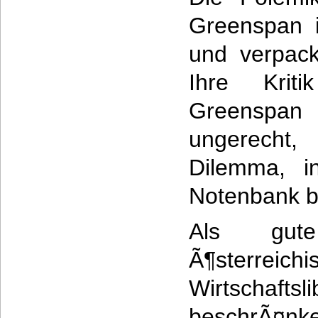
Greenspan i
und verpack
Ihre Kri
Greenspan 
ungerecht
Dilemma, i
Notenbank b
Als gut
Ã¶sterreic
Wirtschaftsl
beschrÃ¤nk