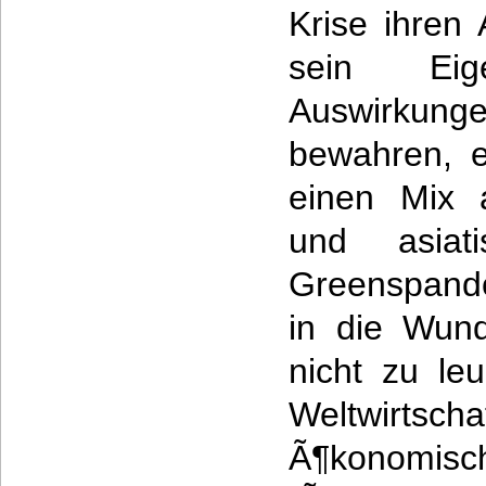
Krise ihre
sein Ei
Auswirkung
bewahren, e
einen Mix 
und asiat
Greenspando
in die Wund
nicht zu le
Weltwirtscha
Ã¶konomis