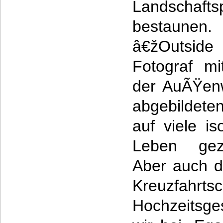
Landscha
bestaunen.
â€žOutside 
Fotograf m
der AuÃŸenw
abgebildeten
auf viele is
Leben gez
Aber auch d
Kreuzfa
Hochzeitsg