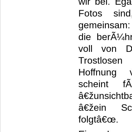
wir bei. Ega
Fotos sin
gemeinsam: 
die berÃ¼hr
voll von D
Trostlos
Hoffnung v
scheint f
â€žunsicht
â€žein Sc
folgtâ€œ.