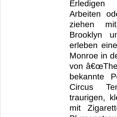
Erledigen 
Arbeiten o
ziehen m
Brooklyn 
erleben eine
Monroe in d
von â€œThe 
bekannte P
Circus T
traurigen, 
mit Zigare