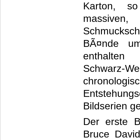
Karton, s
massiv
Schmucksch
BÃ¤nde umf
enthalte
Schwarz-We
chrono
Entstehungs
Bildserien g
Der erste 
Bruce David