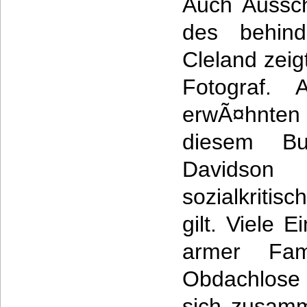
Auch Aussc
des behind
Cleland zeig
Fotograf.
erwÃ¤hnten
diesem Bu
Davidson 
sozialkriti
gilt. Viele
armer Fami
Obdachlose 
sich zusamm