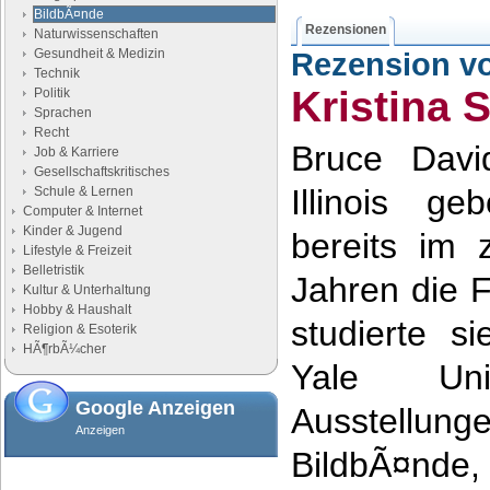
BildbÃ¤nde
Rezensionen
Naturwissenschaften
Gesundheit & Medizin
Rezension v
Technik
Kristina 
Politik
Sprachen
Recht
Bruce Davi
Job & Karriere
Gesellschaftskritisches
Illinois g
Schule & Lernen
Computer & Internet
Kinder & Jugend
bereits im 
Lifestyle & Freizeit
Belletristik
Jahren die F
Kultur & Unterhaltung
Hobby & Haushalt
studierte s
Religion & Esoterik
HÃ¶rbÃ¼cher
Yale Univ
Google Anzeigen
Ausstellu
Anzeigen
BildbÃ¤nde,