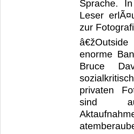
Sprache. I
Leser erlÃ¤
zur Fotograf
â€žOutside
enorme Band
Bruce Da
sozialkrit
privaten F
sind au
Aktau
atemberaub