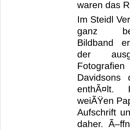
waren das Re
Im Steidl Ver
ganz bes
Bildband er
der ausge
Fotografien
Davidsons 
enthÃ¤lt. 
weiÃŸen Pap
Aufschrift u
daher. Ã–f