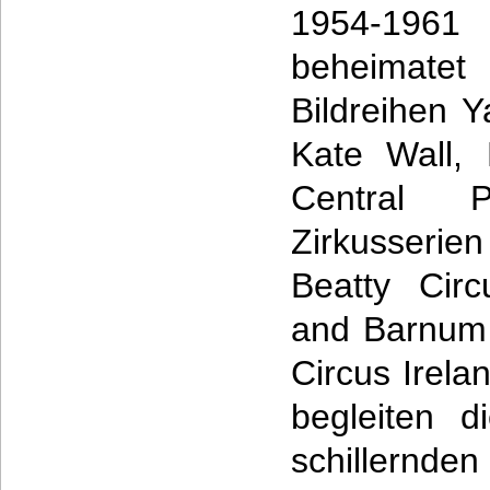
1954-196
beheimatet
Bildreihen Y
Kate Wall, 
Central 
Zirkusserie
Beatty Circ
and Barnum 
Circus Irelan
begleiten d
schillernde