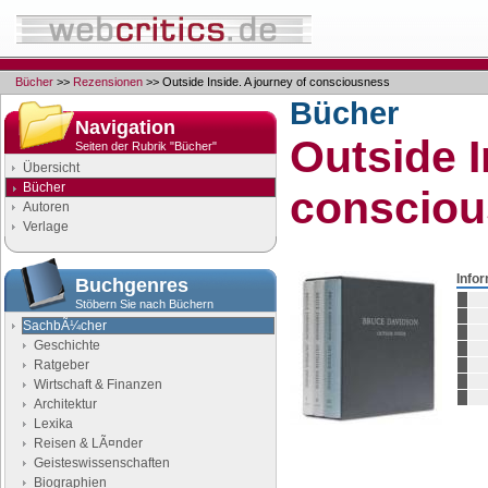
Bücher
>>
Rezensionen
>> Outside Inside. A journey of consciousness
Bücher
Navigation
Outside I
Seiten der Rubrik "Bücher"
Übersicht
Bücher
conscio
Autoren
Verlage
Info
Buchgenres
Stöbern Sie nach Büchern
SachbÃ¼cher
Geschichte
Ratgeber
Wirtschaft & Finanzen
Architektur
Lexika
Reisen & LÃ¤nder
Geisteswissenschaften
Biographien